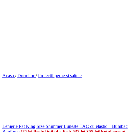
Acasa
/
Dormitor
/
Protectii perne si saltele
Lenjerie Pat King Size Shimmer Luneste TAC cu elastic – Bumbac
Ranforce
Prețul inițial a fost: 532 lei.
355
lei
Prețul curent
532
lei