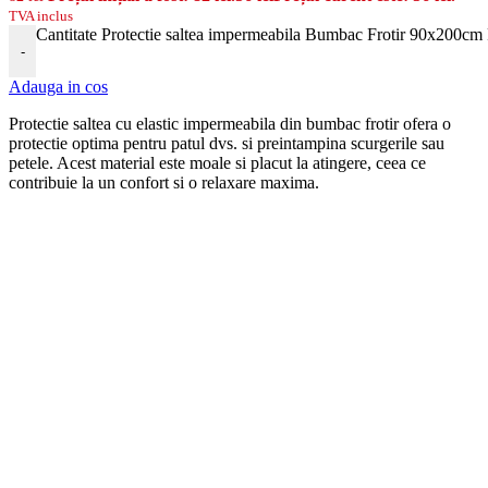
TVA inclus
Cantitate Protectie saltea impermeabila Bumbac Frotir 90x200c
-
Adauga in cos
Protectie saltea cu elastic
imper
me
ab
ila din
b
umb
ac
fro
t
ir
of
era
o
protect
ie
optim
a
pent
ru
pat
ul
d
vs
.
si
pre
int
amp
ina
sc
urger
ile
sa
u
pet
ele
.
Ac
est
material
este
mo
ale
si
plac
ut
la
at
ing
ere
,
c
ee
a
ce
cont
rib
u
ie
la
un
conf
ort
si
o
relax
are
max
ima
.