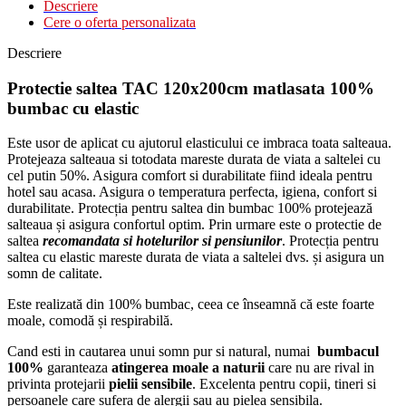
Descriere
Cere o oferta personalizata
Descriere
Protectie saltea TAC 120x200cm matlasata 100%
bumbac cu elastic
Este usor de aplicat cu ajutorul elasticului ce imbraca toata salteaua.
Protejeaza salteaua si totodata mareste durata de viata a saltelei cu
cel putin 50%. Asigura comfort si durabilitate fiind ideala pentru
hotel sau acasa. Asigura o temperatura perfecta, igiena, confort si
durabilitate. Protecția pentru saltea din bumbac 100% protejează
salteaua și asigura confortul optim. Prin urmare este o protectie de
saltea
recomandata si hotelurilor si pensiunilor
. Protecția pentru
saltea cu elastic mareste durata de viata a saltelei dvs. și asigura un
somn de calitate.
Este realizată din 100% bumbac, ceea ce înseamnă că este foarte
moale, comodă și respirabilă.
Cand esti in cautarea unui somn pur si natural, numai
bumbacul
100%
garanteaza
atingerea moale a naturii
care nu are rival in
privinta protejarii
pielii sensibile
. Excelenta pentru copii, tineri si
persoanele care sufera de alergii sau au pielea sensibila.