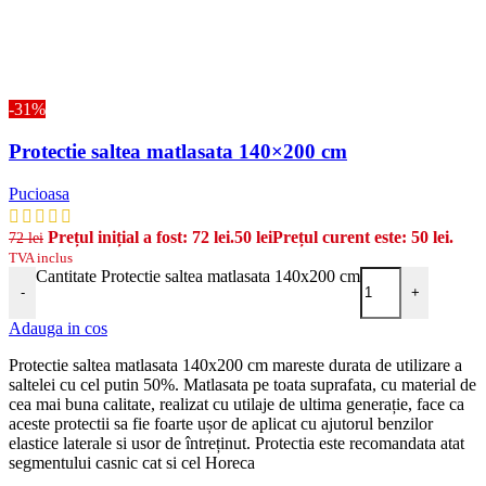
-31%
Protectie saltea matlasata 140×200 cm
Pucioasa
Prețul inițial a fost: 72 lei.
50
lei
Prețul curent este: 50 lei.
72
lei
TVA inclus
Cantitate Protectie saltea matlasata 140x200 cm
-
+
Adauga in cos
Protectie saltea matlasata 140x200 cm mareste durata de utilizare a
saltelei cu cel putin 50%. Matlasata pe toata suprafata, cu material de
cea mai buna calitate, realizat cu utilaje de ultima generație, face ca
aceste protectii sa fie foarte ușor de aplicat cu ajutorul benzilor
elastice laterale si usor de întreținut. Protectia este recomandata atat
segmentului casnic cat si cel Horeca