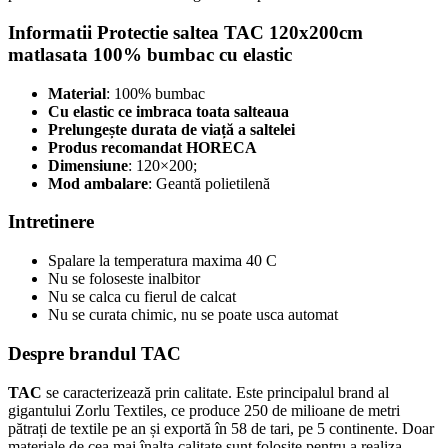
Informatii Protectie saltea TAC 120x200cm
matlasata 100% bumbac cu elastic
Material
: 100% bumbac
Cu elastic ce imbraca toata salteaua
Prelungește durata de viață a saltelei
Produs recomandat HORECA
Dimensiune
: 120×200;
Mod ambalare
: Geantă polietilenă
Intretinere
Spalare la temperatura maxima 40 C
Nu se foloseste inalbitor
Nu se calca cu fierul de calcat
Nu se curata chimic, nu se poate usca automat
Despre brandul TAC
TAC
se
caracterizează
prin calitate. Este principalul brand
al
gigantului Zorlu Textiles, ce produce 250 de milioane de metri
pătrați
de textile pe an
și
exportă
în
58 de
tari
, pe 5
continente
. Doar
materiale de cea
mai
înalta
calitate
sunt
folosite pentru a
realiza