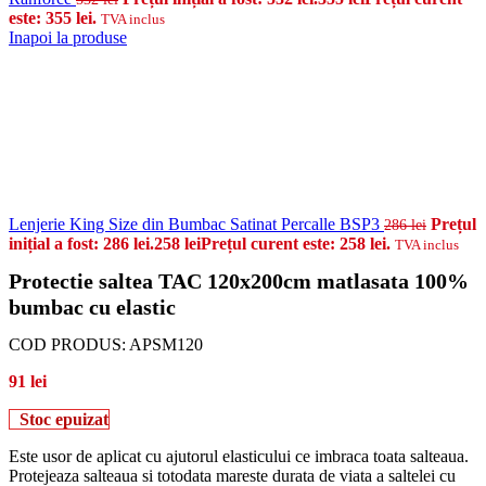
este: 355 lei.
TVA inclus
Inapoi la produse
Lenjerie King Size din Bumbac Satinat Percalle BSP3
Prețul
286
lei
inițial a fost: 286 lei.
258
lei
Prețul curent este: 258 lei.
TVA inclus
Protectie saltea TAC 120x200cm matlasata 100%
bumbac cu elastic
COD PRODUS:
APSM120
91
lei
Stoc epuizat
Este usor de aplicat cu ajutorul elasticului ce imbraca toata salteaua.
Protejeaza salteaua si totodata mareste durata de viata a saltelei cu