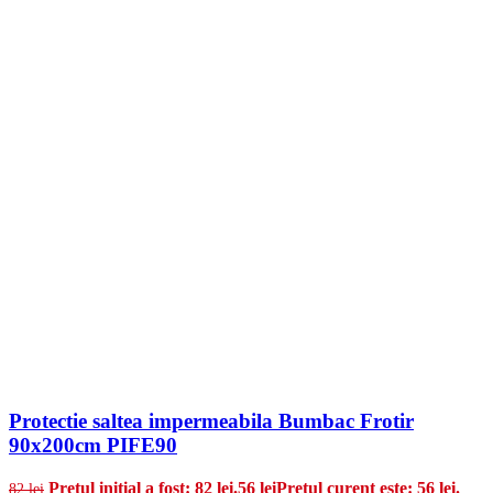
Protectie saltea impermeabila Bumbac Frotir
90x200cm PIFE90
Prețul inițial a fost: 82 lei.
56
lei
Prețul curent este: 56 lei.
82
lei