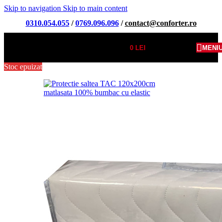
Skip to navigation
Skip to main content
0310.054.055
/
0769.096.096
/
contact@conforter.ro
0
LEI
MENI
Stoc epuizat