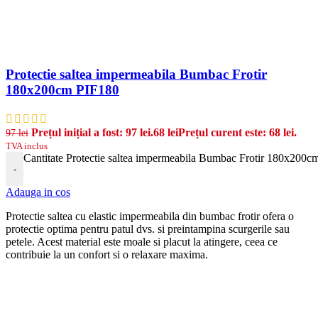
Protectie saltea impermeabila Bumbac Frotir
180x200cm PIF180
Prețul inițial a fost: 97 lei.
68
lei
Prețul curent este: 68 lei.
97
lei
TVA inclus
Cantitate Protectie saltea impermeabila Bumbac Frotir 180x200
-
Adauga in cos
Protectie saltea cu elastic
imper
me
ab
ila din
b
umb
ac
fro
t
ir
of
era
o
protect
ie
optim
a
pent
ru
pat
ul
d
vs
.
si
pre
int
amp
ina
sc
urger
ile
sa
u
pet
ele
.
Ac
est
material
este
mo
ale
si
plac
ut
la
at
ing
ere
,
c
ee
a
ce
cont
rib
u
ie
la
un
conf
ort
si
o
relax
are
max
ima
.