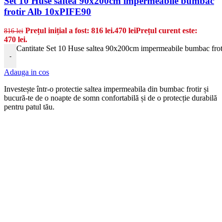
Set 10 Huse saltea 90x200cm impermeabile bumbac
frotir Alb 10xPIFE90
Prețul inițial a fost: 816 lei.
470
lei
Prețul curent este:
816
lei
470 lei.
Cantitate Set 10 Huse saltea 90x200cm impermeabile bumbac fro
-
Adauga in cos
Invest
e
ș
te
î
nt
r
-
o
protectie saltea impermeabila
din
b
umb
ac
fro
t
ir
ș
i
bu
cur
ă
-
te
de
o
no
apt
e
de
som
n
conf
ort
abil
ă
ș
i
de
o prote
c
ț
ie
dur
abil
ă
pent
ru
pat
ul
t
ă
u
.