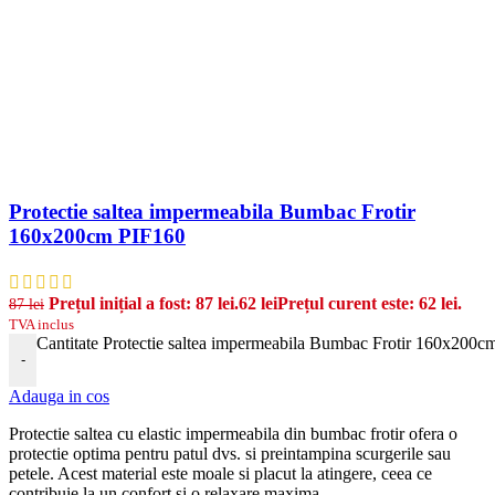
Protectie saltea impermeabila Bumbac Frotir
160x200cm PIF160
Prețul inițial a fost: 87 lei.
62
lei
Prețul curent este: 62 lei.
87
lei
TVA inclus
Cantitate Protectie saltea impermeabila Bumbac Frotir 160x200
-
Adauga in cos
Protectie saltea cu elastic
imper
me
ab
ila din
b
umb
ac
fro
t
ir
of
era
o
protect
ie
optim
a
pent
ru
pat
ul
d
vs
.
si
pre
int
amp
ina
sc
urger
ile
sa
u
pet
ele
.
Ac
est
material
este
mo
ale
si
plac
ut
la
at
ing
ere
,
c
ee
a
ce
cont
rib
u
ie
la
un
conf
ort
si
o
relax
are
max
ima
.