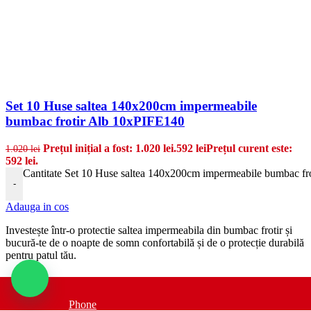
Set 10 Huse saltea 140x200cm impermeabile
bumbac frotir Alb 10xPIFE140
Prețul inițial a fost: 1.020 lei.
592
lei
Prețul curent este:
1.020
lei
592 lei.
Cantitate Set 10 Huse saltea 140x200cm impermeabile bumbac f
-
Adauga in cos
Invest
e
ș
te
î
nt
r
-
o
protectie saltea impermeabila
din
b
umb
ac
fro
t
ir
ș
i
bu
cur
ă
-
te
de
o
no
apt
e
de
som
n
conf
ort
abil
ă
ș
i
de
o prote
c
ț
ie
dur
abil
ă
pent
ru
pat
ul
t
ă
u
.
Phone