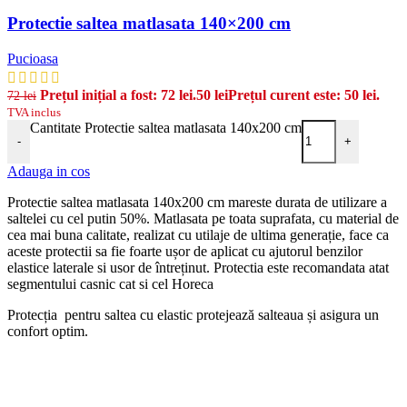
Protectie saltea matlasata 140×200 cm
Pucioasa
Prețul inițial a fost: 72 lei.
50
lei
Prețul curent este: 50 lei.
72
lei
TVA inclus
Cantitate Protectie saltea matlasata 140x200 cm
-
+
Adauga in cos
Protectie saltea matlasata 140x200 cm mareste durata de utilizare a
saltelei cu cel putin 50%. Matlasata pe toata suprafata, cu material de
cea mai buna calitate, realizat cu utilaje de ultima generație, face ca
aceste protectii sa fie foarte ușor de aplicat cu ajutorul benzilor
elastice laterale si usor de întreținut. Protectia este recomandata atat
segmentului casnic cat si cel Horeca
Protecția pentru saltea cu elastic protejează salteaua și asigura un
confort optim.