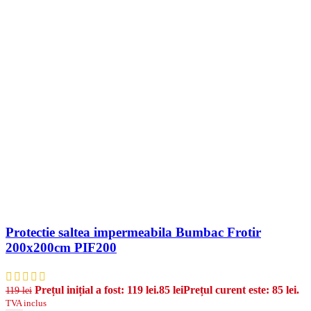
Protectie saltea impermeabila Bumbac Frotir
200x200cm PIF200
Prețul inițial a fost: 119 lei.
85
lei
Prețul curent este: 85 lei.
119
lei
TVA inclus