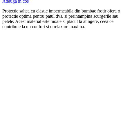
Adauga in cos
Protectie saltea cu elastic
imper
me
ab
ila din
b
umb
ac
fro
t
ir
of
era
o
protect
ie
optim
a
pent
ru
pat
ul
d
vs
.
si
pre
int
amp
ina
sc
urger
ile
sa
u
pet
ele
.
Ac
est
material
este
mo
ale
si
plac
ut
la
at
ing
ere
,
c
ee
a
ce
cont
rib
u
ie
la
un
conf
ort
si
o
relax
are
max
ima
.