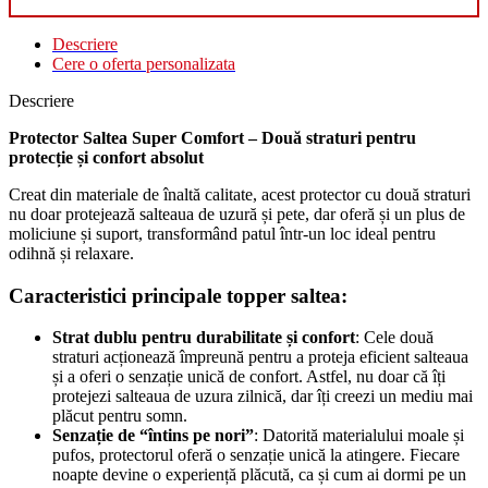
Descriere
Cere o oferta personalizata
Descriere
Protector Saltea Super Comfort – Două straturi pentru
protecție și confort absolut
Creat din materiale de înaltă calitate, acest protector cu două straturi
nu doar protejează salteaua de uzură și pete, dar oferă și un plus de
moliciune și suport, transformând patul într-un loc ideal pentru
odihnă și relaxare.
Caracteristici principale topper saltea:
Strat dublu pentru durabilitate și confort
: Cele două
straturi acționează împreună pentru a proteja eficient salteaua
și a oferi o senzație unică de confort. Astfel, nu doar că îți
protejezi salteaua de uzura zilnică, dar îți creezi un mediu mai
plăcut pentru somn.
Senzație de “întins pe nori”
: Datorită materialului moale și
pufos, protectorul oferă o senzație unică la atingere. Fiecare
noapte devine o experiență plăcută, ca și cum ai dormi pe un