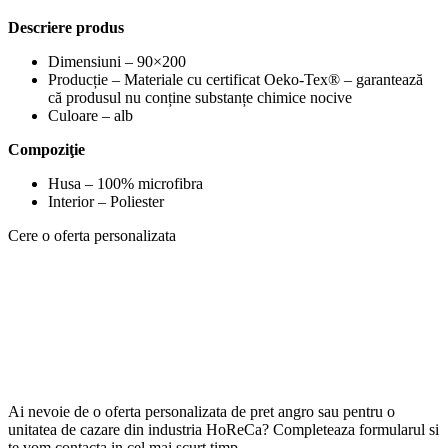
Descriere produs
Dimensiuni – 90×200
Producție – Materiale cu certificat Oeko-Tex® – garantează
că produsul nu conține substanțe chimice nocive
Culoare – alb
Compoziţie
Husa – 100% microfibra
Interior – Poliester
Cere o oferta personalizata
Ai nevoie de o oferta personalizata de pret angro sau pentru o
unitatea de cazare din industria HoReCa? Completeaza formularul si
te vom contacta in cel mai scurt timp.