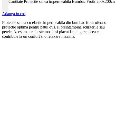
Cantitate Protectie saltea impermeabila Bumbac Frotir 200x200
-
Adauga in cos
Protectie saltea cu elastic
imper
me
ab
ila din
b
umb
ac
fro
t
ir
of
era
o
protect
ie
optim
a
pent
ru
pat
ul
d
vs
.
si
pre
int
amp
ina
sc
urger
ile
sa
u
pet
ele
.
Ac
est
material
este
mo
ale
si
plac
ut
la
at
ing
ere
,
c
ee
a
ce
cont
rib
u
ie
la
un
conf
ort
si
o
relax
are
max
ima
.