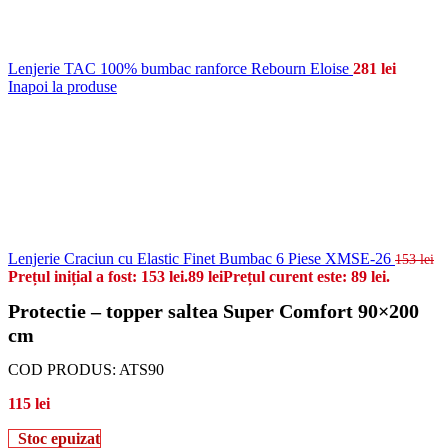
Lenjerie TAC 100% bumbac ranforce Rebourn Eloise
281
lei
Inapoi la produse
Lenjerie Craciun cu Elastic Finet Bumbac 6 Piese XMSE-26
153
lei
Prețul inițial a fost: 153 lei.
89
lei
Prețul curent este: 89 lei.
Protectie – topper saltea Super Comfort 90×200
cm
COD PRODUS:
ATS90
115
lei
Stoc epuizat