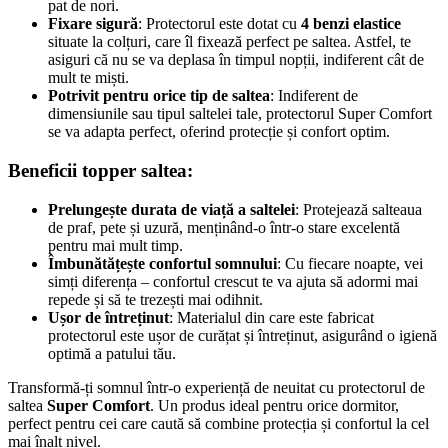
pat de nori.
Fixare sigură
: Protectorul este dotat cu
4 benzi elastice
situate la colțuri, care îl fixează perfect pe saltea. Astfel, te
asiguri că nu se va deplasa în timpul nopții, indiferent cât de
mult te miști.
Potrivit pentru orice tip de saltea
: Indiferent de
dimensiunile sau tipul saltelei tale, protectorul Super Comfort
se va adapta perfect, oferind protecție și confort optim.
Beneficii topper saltea:
Prelungește durata de viață a saltelei
: Protejează salteaua
de praf, pete și uzură, menținând-o într-o stare excelentă
pentru mai mult timp.
Îmbunătățește confortul somnului
: Cu fiecare noapte, vei
simți diferența – confortul crescut te va ajuta să adormi mai
repede și să te trezești mai odihnit.
Ușor de întreținut
: Materialul din care este fabricat
protectorul este ușor de curățat și întreținut, asigurând o igienă
optimă a patului tău.
Transformă-ți somnul într-o experiență de neuitat cu protectorul de
saltea
Super Comfort
. Un produs ideal pentru orice dormitor,
perfect pentru cei care caută să combine protecția și confortul la cel
mai înalt nivel.