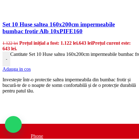
Set 10 Huse saltea 160x200cm impermeabile
bumbac frotir Alb 10xPIFE160
Prețul inițial a fost: 1.122 lei.
643
lei
Prețul curent este:
1.122
lei
643 lei.
Cantitate Set 10 Huse saltea 160x200cm impermeabile bumbac f
-
Adauga in cos
Invest
e
ș
te
î
nt
r
-
o
protectie saltea impermeabila
din
b
umb
ac
fro
t
ir
ș
i
bu
cur
ă
-
te
de
o
no
apt
e
de
som
n
conf
ort
abil
ă
ș
i
de
o prote
c
ț
ie
dur
abil
ă
pent
ru
pat
ul
t
ă
u
.
Phone