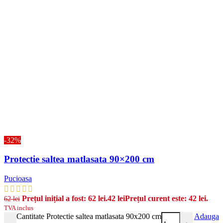
-32%
Protectie saltea matlasata 90×200 cm
Pucioasa
Prețul inițial a fost: 62 lei.
42
lei
Prețul curent este: 42 lei.
62
lei
TVA inclus
Cantitate Protectie saltea matlasata 90x200 cm
Adauga