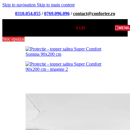
Skip to navigation
Skip to main content
0310.054.055
/
0769.096.096
/
contact@conforter.ro
0
LEI
MENI
Stoc epuizat