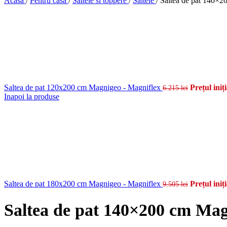
Acasa
/
Pentru casa
/
Saltele si toppere
/
Saltele
/
Saltea de pat 140×
Saltea de pat 120x200 cm Magnigeo - Magniflex
Prețul iniți
6.215
lei
Inapoi la produse
Saltea de pat 180x200 cm Magnigeo - Magniflex
Prețul iniți
9.505
lei
Saltea de pat 140×200 cm Mag