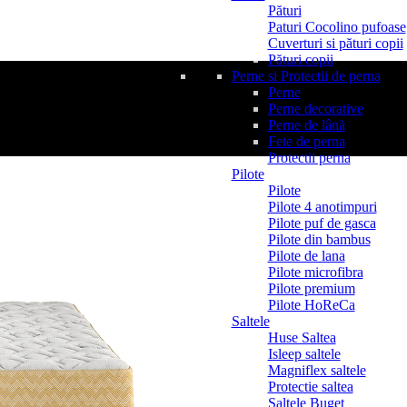
Pături
Paturi Cocolino pufoase
Cuverturi si pături copii
Pături copii
Perne si Protectii de perna
Perne
Perne decorative
Perne de lână
Fete de perna
Protectii perna
Pilote
Pilote
Pilote 4 anotimpuri
Pilote puf de gasca
Pilote din bambus
Pilote de lana
Pilote microfibra
Pilote premium
Pilote HoReCa
Saltele
Huse Saltea
Isleep saltele
Magniflex saltele
Protectie saltea
Saltele Buget