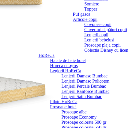
Somiere
Topper
Puf gasca
Articole copii
Covorase copii
Cuverturi si pături copii
Lenjerii copii
Lenjerii bebelusi
Prosoape plaja copii
Colectia Disney cu licen
HoReCa
Halate de baie hotel
Horeca en-gros
Lenjerii HoReCa
Lenjerii Damasc Bumbac
Lenjerii Damasc Policoton
Lenjerii Percale Bumbac
Lenjerii Ranforce Bumbac
Lenjerii Satin Bumbac
Pilote HoReCa
Prosoape hotel
Prosoape albe
Prosoape Economy
Prosoape colorate 500 gr
Prosoape colorate 550 gr