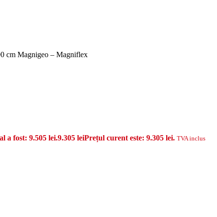
200 cm Magnigeo – Magniflex
al a fost: 9.505 lei.
9.305
lei
Prețul curent este: 9.305 lei.
TVA inclus