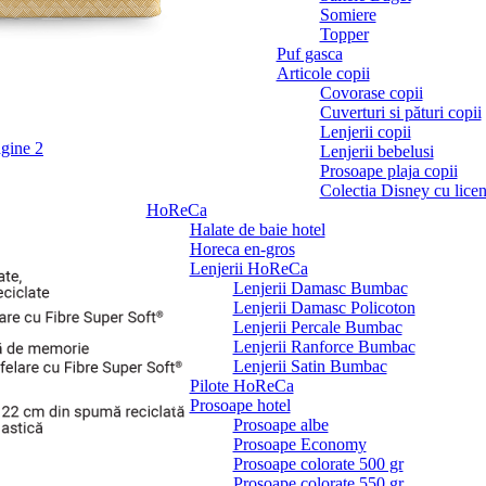
Somiere
Topper
Puf gasca
Articole copii
Covorase copii
Cuverturi si pături copii
Lenjerii copii
Lenjerii bebelusi
Prosoape plaja copii
Colectia Disney cu licen
HoReCa
Halate de baie hotel
Horeca en-gros
Lenjerii HoReCa
Lenjerii Damasc Bumbac
Lenjerii Damasc Policoton
Lenjerii Percale Bumbac
Lenjerii Ranforce Bumbac
Lenjerii Satin Bumbac
Pilote HoReCa
Prosoape hotel
Prosoape albe
Prosoape Economy
Prosoape colorate 500 gr
Prosoape colorate 550 gr