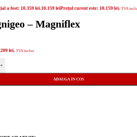
ial a fost: 10.359 lei.
10.159
lei
Prețul curent este: 10.159 lei.
TVA incl
nigeo – Magniflex
209 lei.
TVA inclus
+
ADAUGA IN COS