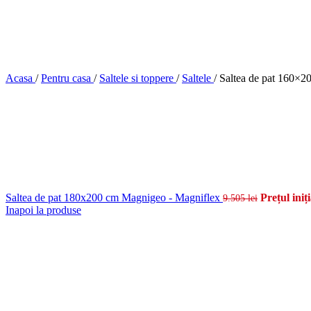
Acasa
/
Pentru casa
/
Saltele si toppere
/
Saltele
/
Saltea de pat 160×
Saltea de pat 180x200 cm Magnigeo - Magniflex
Prețul iniți
9.505
lei
Inapoi la produse