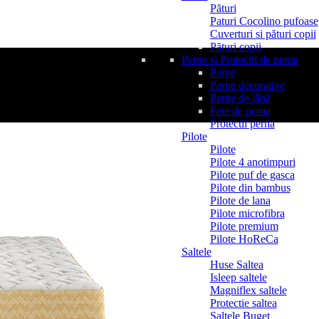
Pături
Paturi Cocolino pufoase
Cuverturi si pături copii
Pături copii
Perne si Protectii de perna
Perne
Perne decorative
Perne de lână
Fete de perna
Protectii perna
Pilote
Pilote
Pilote 4 anotimpuri
Pilote puf de gasca
Pilote din bambus
Pilote de lana
Pilote microfibra
Pilote premium
Pilote HoReCa
Saltele
Huse Saltea
Isleep saltele
Magniflex saltele
Protectie saltea
Saltele Buget