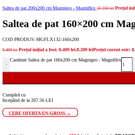
Saltea de pat 200x200 cm Magnigeo - Magniflex
Prețul iniț
10.359
lei
Saltea de pat 160×200 cm Mag
COD PRODUS:
MGFLX132-160x200
Prețul inițial a fost: 8.409 lei.
8.209
lei
Prețul curent este: 8.
8.409
lei
Cantitate Saltea de pat 160x200 cm Magnigeo - Magniflex
-
Cumpără cu
începând de la 267.56 LEI
CERE OFERTA EN-GROSS →