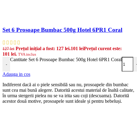
Set 6 Prosoape Bumbac 500g Hotel 6PR1 Coral
Prețul inițial a fost: 127 lei.
101
lei
Prețul curent este:
127
lei
101 lei.
TVA inclus
Cantitate Set 6 Prosoape Bumbac 500g Hotel 6PR1 Coral
-
Adauga in cos
Indiferent dacă ai o piele sensibilă sau nu, prosoapele din bumbac
sunt cea mai bună alegere. Datorită acestui material de înaltă calitate,
în urma stergerii pielea nu se va irita sau coji (descuama). Datorită
acestor două motive, prosoapele sunt ideale și pentru bebeluși.