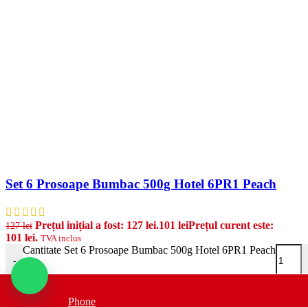
Set 6 Prosoape Bumbac 500g Hotel 6PR1 Peach
Prețul inițial a fost: 127 lei.
101
lei
Prețul curent este:
127
lei
101 lei.
TVA inclus
Cantitate Set 6 Prosoape Bumbac 500g Hotel 6PR1 Peach
-
Adauga in cos
Phone
Indiferent dacă ai o piele sensibilă sau nu, prosoapele din bumbac