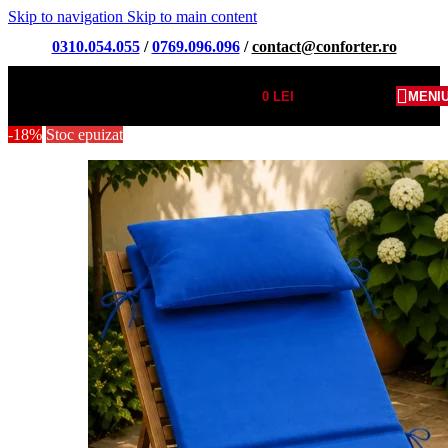
Skip to navigation
Skip to main content
0310.054.055
/
0769.096.096
/
contact@conforter.ro
0
LEI
MENI
-18%
Stoc epuizat