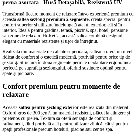
perna asortata– Husă Detașabilă, Rezistentă UV
Transformă fiecare moment de relaxare într-o experiență premium cu
această
saltea șezlong premium 2 segmente
, creată special pentru
confort superior și utilizare îndelungată atât în exterior, cât și în
interior. Ideală pentru grădină, terasă, piscină, spa, hotel, pensiune
sau zone de relaxare HoReCa, această saltea combină designul
elegant cu materiale rezistente și ușor de întreținut.
Realizată din materiale de calitate superioară, salteaua oferă un nivel
ridicat de confort și o estetică modernă, potrivită pentru orice tip de
șezlong. Structura în două segmente permite o adaptare ergonomică
perfectă pe suprafața șezlongului, oferind susținere optimă pentru
spate și picioare.
Confort premium pentru momente de
relaxare
Această
saltea pentru șezlong exterior
este realizată din material
Oxford gros de 300 g/m², un material rezistent, plăcut la atingere și
prietenos cu pielea. Textura sa oferă senzația de confort și
rafinament, fiind potrivită atât pentru utilizare zilnică, cât și pentru
spații profesionale precum hoteluri, piscine sau centre spa.