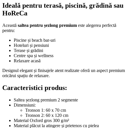
Ideală pentru terasă, piscină, grădină sau
HoReCa
Această
saltea pentru șezlong premium
este alegerea perfectă
pentru:
Piscine și beach bar-uri
Hoteluri și pensiuni
Terase și grădini
Centre spa și wellness
Relaxare acasă
Designul elegant și finisajele atent realizate oferă un aspect premium
oricărui spațiu de relaxare.
Caracteristici produs:
Saltea șezlong premium 2 segmente
Dimensiuni:
Tronson 1: 60 x 70 cm
Tronson 2: 60 x 120 cm
Material Oxford gros 300 g/m²
Material plăcut la atingere și prietenos cu pielea