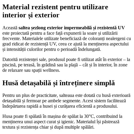
Material rezistent pentru utilizare
interior și exterior
Această
saltea șezlong exterior impermeabilă și rezistentă UV
este proiectată pentru a face față expunerii la soare și utilizării
frecvente. Materialele utilizate beneficiază de coloranți nealergeni cu
grad ridicat de rezistență UV, ceea ce ajută la menținerea aspectului
și intensității culorilor pentru o perioadă îndelungată.
Datorită rezistenței sale, produsul poate fi utilizat atât în exterior – la
piscină, pe terasă, în grădină sau la plajă – cât și în interior, în zone
de relaxare sau spații wellness.
Husă detașabilă și întreținere simplă
Pentru un plus de practicitate, salteaua este dotată cu husă exterioară
detașabilă și fermoar pe ambele segmente. Acest sistem facilitează
îndepărtarea rapidă a husei și curățarea eficientă a produsului.
Husa poate fi spălată în mașina de spălat la 30°C, contribuind la
menținerea unui aspect curat și igienic. Materialul își păstrează
textura și rezistența chiar și după multiple spălări.