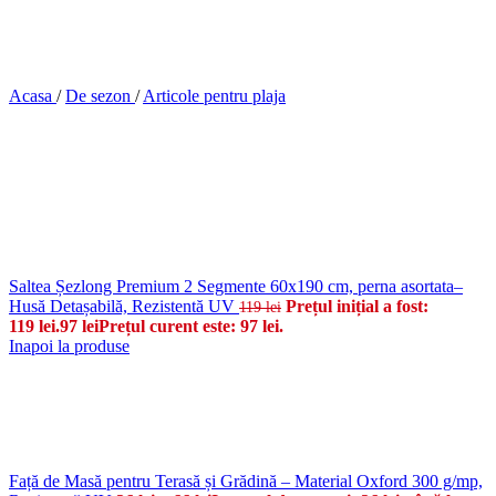
Acasa
/
De sezon
/
Articole pentru plaja
Saltea Șezlong Premium 2 Segmente 60x190 cm, perna asortata–
Husă Detașabilă, Rezistentă UV
Prețul inițial a fost:
119
lei
119 lei.
97
lei
Prețul curent este: 97 lei.
Inapoi la produse
Față de Masă pentru Terasă și Grădină – Material Oxford 300 g/mp,