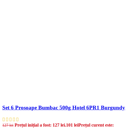
Set 6 Prosoape Bumbac 500g Hotel 6PR1 Burgundy
Prețul inițial a fost: 127 lei.
101
lei
Prețul curent este:
127
lei