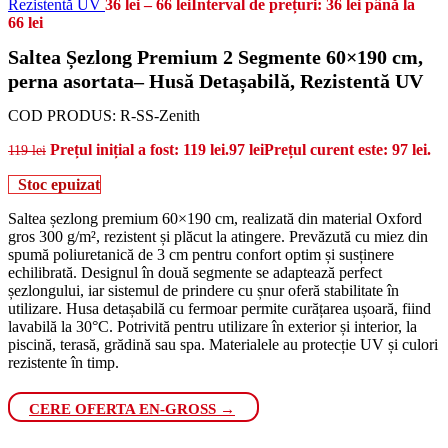
Rezistentă UV
36
lei
–
66
lei
Interval de prețuri: 36 lei până la
66 lei
Saltea Șezlong Premium 2 Segmente 60×190 cm,
perna asortata– Husă Detașabilă, Rezistentă UV
COD PRODUS:
R-SS-Zenith
Prețul inițial a fost: 119 lei.
97
lei
Prețul curent este: 97 lei.
119
lei
Stoc epuizat
Saltea șezlong premium 60×190 cm, realizată din material Oxford
gros 300 g/m², rezistent și plăcut la atingere. Prevăzută cu miez din
spumă poliuretanică de 3 cm pentru confort optim și susținere
echilibrată. Designul în două segmente se adaptează perfect
șezlongului, iar sistemul de prindere cu șnur oferă stabilitate în
utilizare. Husa detașabilă cu fermoar permite curățarea ușoară, fiind
lavabilă la 30°C. Potrivită pentru utilizare în exterior și interior, la
piscină, terasă, grădină sau spa. Materialele au protecție UV și culori
rezistente în timp.
CERE OFERTA EN-GROSS →