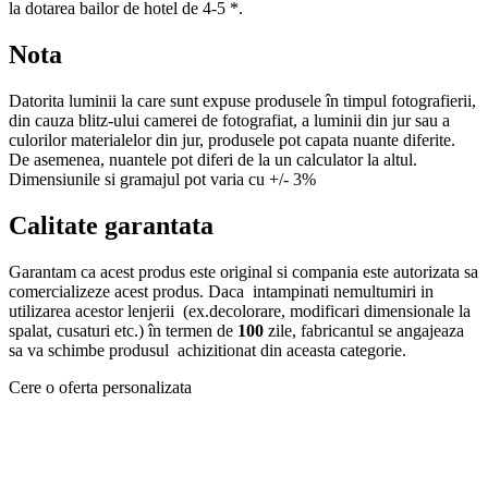
la dotarea bailor de hotel de 4-5 *.
Nota
Datorita luminii la care sunt expuse produsele în timpul fotografierii,
din cauza blitz-ului camerei de fotografiat, a luminii din jur sau a
culorilor materialelor din jur, produsele pot capata nuante diferite.
De asemenea, nuantele pot diferi de la un calculator la altul.
Dimensiunile si gramajul pot varia cu +/- 3%
Calitate garantata
Garantam ca acest produs este original si compania este autorizata sa
comercializeze acest produs. Daca intampinati nemultumiri in
utilizarea acestor lenjerii (ex.decolorare, modificari dimensionale la
spalat, cusaturi etc.) în termen de
100
zile, fabricantul se angajeaza
sa va schimbe produsul achizitionat din aceasta categorie.
Cere o oferta personalizata