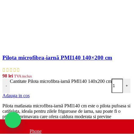
Pilota microfibra-iarnă PMI140 140×200 cm
98
lei
TVA inclus
Cantitate Pilota microfibra-iarnă PMI140 140x200 cm
-
+
Adauga in cos
Pilota matlasata microfibra-iarnă PMI140 cm este o pilota pufoasa si
catifelata, ideala pentru zilele friguroase de iarna, sau poate fi o
pilota de primavara care ofera caldura moderata si previne
transpiratia. Aceasta pilota matlasata are fetele din microfibra si
umplutura din puf siliconizat antialergic, pentru confort maxim.
Phone