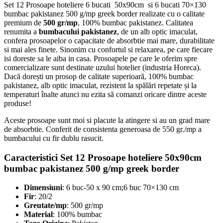
Set 12 Prosoape hoteliere 6 bucati 50x90cm si 6 bucati 70×130
bumbac pakistanez 500 g/mp greek border realizate cu o calitate
premium de
500 gr/mp
, 100% bumbac pakistanez. Calitatea
renumita a
bumbacului pakistanez
, de un alb optic imaculat,
confera prosoapelor o capacitate de absorbtie mai mare, durabilitate
si mai ales finete. Sinonim cu confortul si relaxarea, pe care fiecare
isi doreste sa le aiba in casa.
Prosoapele pe care le oferim spre
comercializare sunt destinate uzului hotelier (industria Horeca).
Dacă dorești un prosop de calitate superioară, 100% bumbac
pakistanez, alb optic imaculat, rezistent la spălări repetate și la
temperaturi înalte atunci nu ezita să comanzi oricare dintre aceste
produse!
Aceste prosoape sunt moi si placute la atingere si au un grad mare
de absorbtie. Conferit de consistenta generoasa de 550 gr./mp a
bumbacului cu fir dublu rasucit.
Caracteristici Set 12 Prosoape hoteliere 50x90cm
bumbac pakistanez 500 g/mp greek border
Dimensiuni
: 6 buc-50 x 90 cm;6 buc 70×130 cm
Fir
: 20/2
Greutate/mp
: 500 gr/mp
Material
: 100% bumbac