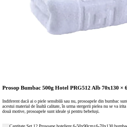
Prosop Bumbac 500g Hotel PRG512 Alb 70x130 × 
Indiferent dacă ai o piele sensibilă sau nu, prosoapele din bumbac sun
acestui material de înaltă calitate, în urma stergerii pielea nu se va iri
două motive, prosoapele sunt ideale și pentru bebeluși.
Cantitate Set 12 Prosoape hoteliere,6-50x90cm+6-70x130 bumbac