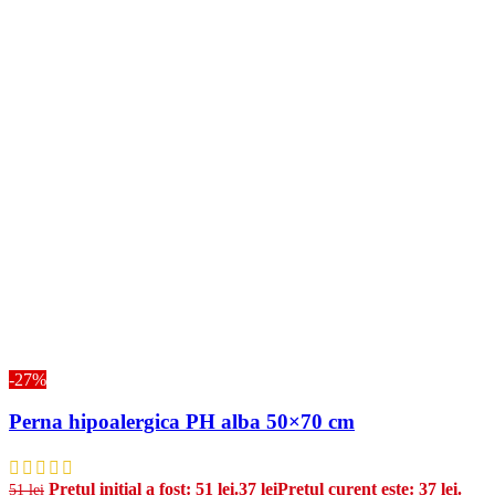
-27%
Perna hipoalergica PH alba 50×70 cm
Prețul inițial a fost: 51 lei.
37
lei
Prețul curent este: 37 lei.
51
lei