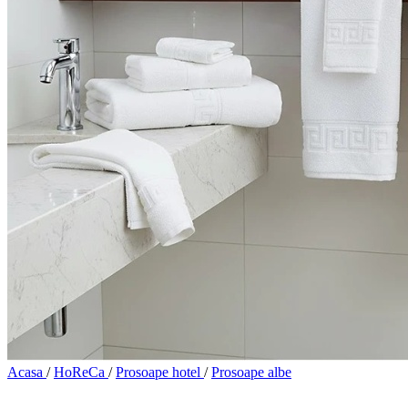
Acasa
/
HoReCa
/
Prosoape hotel
/
Prosoape albe