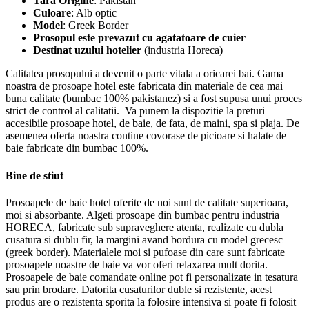
Tara Origine
: Pakistan
Culoare
: Alb optic
Model
: Greek Border
Prosopul este prevazut cu agatatoare de cuier
Destinat uzului hotelier
(industria Horeca)
Calitatea prosopului a devenit o parte vitala a oricarei bai. Gama
noastra de prosoape hotel este fabricata din materiale de cea mai
buna calitate (bumbac 100% pakistanez) si a fost supusa unui proces
strict de control al calitatii. Va punem la dispozitie la preturi
accesibile prosoape hotel, de baie, de fata, de maini, spa si plaja. De
asemenea oferta noastra contine covorase de picioare si halate de
baie fabricate din bumbac 100%.
Bine de stiut
Prosoapele de baie hotel oferite de noi sunt de calitate superioara,
moi si absorbante. Algeti prosoape din bumbac pentru industria
HORECA, fabricate sub supraveghere atenta, realizate cu dubla
cusatura si dublu fir, la margini avand bordura cu model grecesc
(greek border). Materialele moi si pufoase din care sunt fabricate
prosoapele noastre de baie va vor oferi relaxarea mult dorita.
Prosoapele de baie comandate online pot fi personalizate in tesatura
sau prin brodare. Datorita cusaturilor duble si rezistente, acest
produs are o rezistenta sporita la folosire intensiva si poate fi folosit