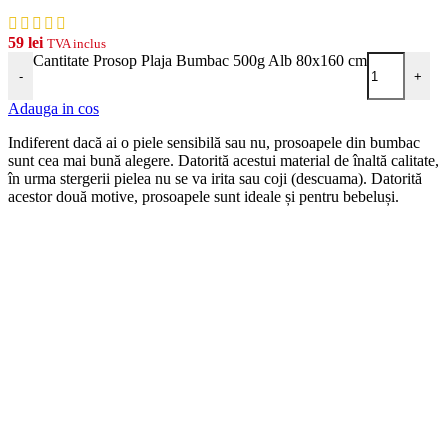
59
lei
TVA inclus
Cantitate Prosop Plaja Bumbac 500g Alb 80x160 cm
-
+
Adauga in cos
Indiferent dacă ai o piele sensibilă sau nu, prosoapele din bumbac
sunt cea mai bună alegere. Datorită acestui material de înaltă calitate,
în urma stergerii pielea nu se va irita sau coji (descuama). Datorită
acestor două motive, prosoapele sunt ideale și pentru bebeluși.