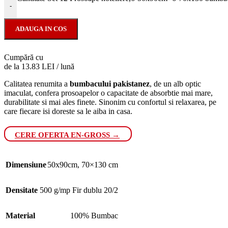
-
ADAUGA IN COS
Cumpără cu
de la 13.83 LEI / lună
Calitatea renumita a
bumbacului pakistanez
, de un alb optic
imaculat, confera prosoapelor o capacitate de absorbtie mai mare,
durabilitate si mai ales finete. Sinonim cu confortul si relaxarea, pe
care fiecare isi doreste sa le aiba in casa.
CERE OFERTA EN-GROSS →
Dimensiune
50x90cm
,
70×130 cm
Densitate
500 g/mp Fir dublu 20/2
Material
100% Bumbac