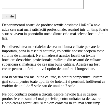
Departamentul nostru de produse textile destinate HoReCa ne-a
adus cele mai mari satisfactii profesionale, reusind intr-un timp foarte
scurt sa avem in portofoliu unele dintre cele mai selecte locatii din
tara.
Prin diversitatea materialelor de cea mai buna calitate pe care le
importam, pana la tesaturi naturale, colectiile noastre acopera toate
stilurile de amenajari. Ne-am adresat acestor locatii cu textile
hoteliere deosebite, profesionale, realizate din tesaturi de calitate
superioara si materiale de cea mai buna calitate. Acestea au fost
create pentru a oferi un nivel optim de confort si longevitate.
Noi iti oferim cea mai buna calitate, la preturi competitive. Putem
gasi solutii pentru toate tipurile de hoteluri si pensiuni, indiferent ca
vorbim de unul de 5 stele sau de unul de 3 stele.
Ne poti contacta pentru a discuta despre nevoile tale si despre
produsele care sunt cel mai potrivite pentru unitatea ta de cazare.
Completeaza formularul si te vom contacta in cel mai scurt timp.