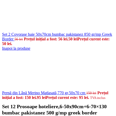
Set 2 Covorase baie 50x70cm bumbac pakistanez 850 gr/mp Greek
Border
Prețul inițial a fost: 56 lei.
50
lei
Prețul curent este:
56
lei
50 lei.
Inapoi la produse
Pernă din Lână Merino Matlasată,770 gr,50x70 cm
Prețul
150
lei
inițial a fost: 150 lei.
95
lei
Prețul curent este: 95 lei.
TVA inclus
Set 12 Prosoape hoteliere,6-50x90cm+6-70×130
bumbac pakistanez 500 g/mp greek border