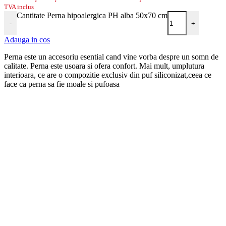
TVA inclus
Cantitate Perna hipoalergica PH alba 50x70 cm
-
+
Adauga in cos
Perna este un accesoriu esential cand vine vorba despre un somn de
calitate. Perna este usoara si ofera confort. Mai mult, umplutura
interioara, ce are o compozitie exclusiv din puf siliconizat,ceea ce
face ca perna sa fie moale si pufoasa