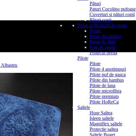
Pături
Paturi Cocolino pufoase
Cuverturi si pături copii
Pături copii
Perne si Protectii de perna
Perne
Perne decorative
Perne de lână
Fete de perna
Protectii perna
Pilote
Pilote
Pilote 4 anotimpuri
Pilote puf de gasca
Pilote din bambus
Pilote de lana
Pilote microfibra
Pilote premium
Pilote HoReCa
Saltele
Huse Saltea
Isleep saltele
Magniflex saltele
Protectie saltea
Saltele Buget