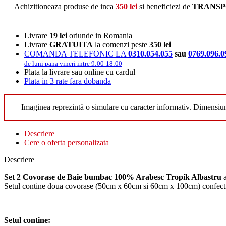
Achizitioneaza produse de inca
350
lei
si beneficiezi de
TRANSP
Livrare
19 lei
oriunde in Romania
Livrare
GRATUITA
la comenzi peste
350 lei
COMANDA TELEFONIC LA
0310.054.055
sau
0769.096.0
de luni pana vineri intre 9:00-18:00
Plata la livrare sau online cu cardul
Plata in 3 rate fara dobanda
Imaginea reprezintă o simulare cu caracter informativ. Dimensiu
Descriere
Cere o oferta personalizata
Descriere
Set 2 Covorase de Baie bumbac 100% Arabesc Tropik Albastru
Setul contine doua covorase (50cm x 60cm si 60cm x 100cm) confectio
Setul contine: