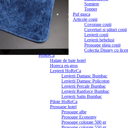
Somiere
Topper
Puf gasca
Articole copii
Covorase copii
Cuverturi si pături copii
Lenjerii copii
Lenjerii bebelusi
Prosoape plaja copii
Colectia Disney cu licen
HoReCa
Halate de baie hotel
Horeca en-gros
Lenjerii HoReCa
Lenjerii Damasc Bumbac
Lenjerii Damasc Policoton
Lenjerii Percale Bumbac
Lenjerii Ranforce Bumbac
Lenjerii Satin Bumbac
Pilote HoReCa
Prosoape hotel
Prosoape albe
Prosoape Economy
Prosoape colorate 500 gr
Prosoape colorate 550 gr