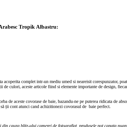
Arabesc Tropik Albastru:
ata acoperita complet intr-un mediu umed si neareisit corespunzator, poa
i de culori, aceste articole fiind si elemente importante de design, fieca
ba de aceste covorase de baie, bazandu-ne pe puterea ridicata de absorbti
ă ții cont atunci cand achizitionezi covorasul de baie perfect.
si din cauza blitz-ului camerei de fotografiat, produsele pot capata nuan