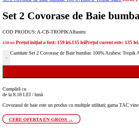
Set 2 Covorase de Baie bumb
COD PRODUS:
A-CB-TROPIKAlbastru
Prețul inițial a fost: 159 lei.
135
lei
Prețul curent este: 135 lei
159
lei
Cantitate Set 2 Covorase de Baie bumbac 100% Arabesc Tropik A
-
Cumpără cu
de la 8.18 LEI / lună
Covorasul de baie este un produs cu multiple utilitati; gama TAC vine
CERE OFERTA EN-GROSS →