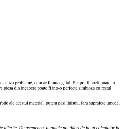
te cauza probleme, cum ar fi mucegaiul. Ele pot fi pozitionate in
re piesa din incapere poate fi intr-o perfecta simbioza cu restul
e ale acestui material, putem pasi linistiti, fara suprafete umede.
te diferite. De asemenea, nuantele pot diferi de la un calculator la