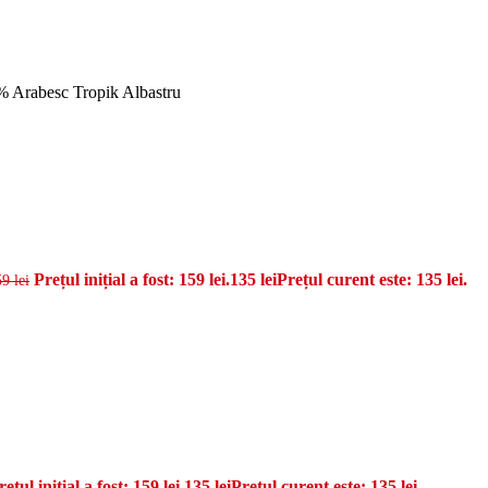
% Arabesc Tropik Albastru
Prețul inițial a fost: 159 lei.
135
lei
Prețul curent este: 135 lei.
59
lei
rețul inițial a fost: 159 lei.
135
lei
Prețul curent este: 135 lei.