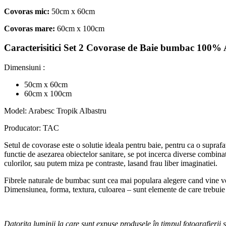
Covoras mic:
50cm x 60cm
Covoras mare:
60cm x 100cm
Caracterisitici Set 2 Covorase de Baie bumbac 100% 
Dimensiuni :
50cm x 60cm
60cm x 100cm
Model: Arabesc Tropik Albastru
Producator: TAC
Setul de covorase este o solutie ideala pentru baie, pentru ca o supraf
functie de asezarea obiectelor sanitare, se pot incerca diverse combinati
culorilor, sau putem miza pe contraste, lasand frau liber imaginatiei.
Fibrele naturale de bumbac sunt cea mai populara alegere cand vine vor
Dimensiunea, forma, textura, culoarea – sunt elemente de care trebuie s
Datorita luminii la care sunt expuse produsele în timpul fotografierii 