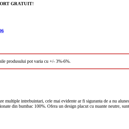
ORT GRATUIT
!
96
nile produsului pot varia cu +/- 3%-6%.
are multiple intrebuintari, cele mai evidente ar fi siguranta de a nu alune
nate din bumbac 100%. Ofera un design placut cu nuante neutre, sunt f