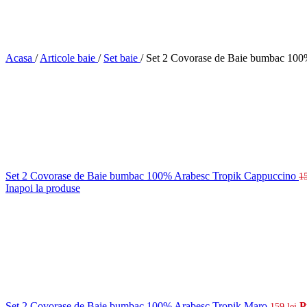
Acasa
/
Articole baie
/
Set baie
/
Set 2 Covorase de Baie bumbac 100
Set 2 Covorase de Baie bumbac 100% Arabesc Tropik Cappuccino
1
Inapoi la produse
Set 2 Covorase de Baie bumbac 100% Arabesc Tropik Maro
P
159
lei