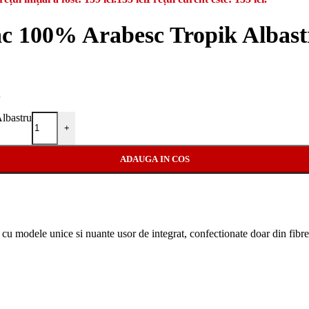
ac 100% Arabesc Tropik Albast
.
lbastru
+
ADAUGA IN COS
 cu modele unice si nuante usor de integrat, confectionate doar din fi