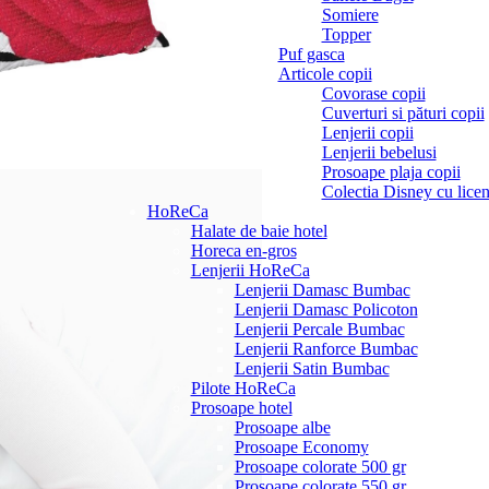
Somiere
Topper
Puf gasca
Articole copii
Covorase copii
Cuverturi si pături copii
Lenjerii copii
Lenjerii bebelusi
Prosoape plaja copii
Colectia Disney cu licen
HoReCa
Halate de baie hotel
Horeca en-gros
Lenjerii HoReCa
Lenjerii Damasc Bumbac
Lenjerii Damasc Policoton
Lenjerii Percale Bumbac
Lenjerii Ranforce Bumbac
Lenjerii Satin Bumbac
Pilote HoReCa
Prosoape hotel
Prosoape albe
Prosoape Economy
Prosoape colorate 500 gr
Prosoape colorate 550 gr