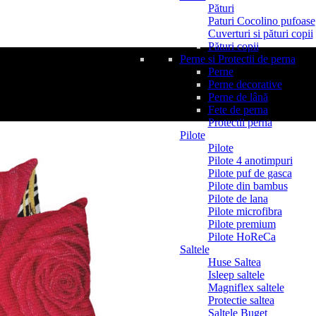
Pături
Paturi Cocolino pufoase
Cuverturi si pături copii
Pături copii
Perne si Protectii de perna
Perne
Perne decorative
Perne de lână
Fete de perna
Protectii perna
Pilote
Pilote
Pilote 4 anotimpuri
Pilote puf de gasca
Pilote din bambus
Pilote de lana
Pilote microfibra
Pilote premium
Pilote HoReCa
Saltele
Huse Saltea
Isleep saltele
Magniflex saltele
Protectie saltea
Saltele Buget