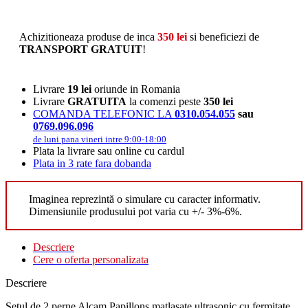
Achizitioneaza produse de inca
350
lei
si beneficiezi de
TRANSPORT GRATUIT
!
Livrare
19 lei
oriunde in Romania
Livrare
GRATUITA
la comenzi peste
350 lei
COMANDA TELEFONIC LA
0310.054.055
sau
0769.096.096
de luni pana vineri intre 9:00-18:00
Plata la livrare sau online cu cardul
Plata in 3 rate fara dobanda
Imaginea reprezintă o simulare cu caracter informativ.
Dimensiunile produsului pot varia cu +/- 3%-6%.
Descriere
Cere o oferta personalizata
Descriere
Setul de 2 perne Alcam Papillons matlasate ultrasonic cu fermitate