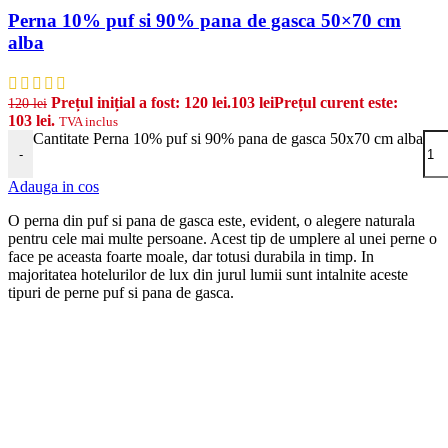
Perna 10% puf si 90% pana de gasca 50×70 cm
alba
Prețul inițial a fost: 120 lei.
103
lei
Prețul curent este:
120
lei
103 lei.
TVA inclus
Cantitate Perna 10% puf si 90% pana de gasca 50x70 cm alba
-
Adauga in cos
O perna din puf si pana de gasca este, evident, o alegere naturala
pentru cele mai multe persoane. Acest tip de umplere al unei perne o
face pe aceasta foarte moale, dar totusi durabila in timp. In
majoritatea hotelurilor de lux din jurul lumii sunt intalnite aceste
tipuri de perne puf si pana de gasca.