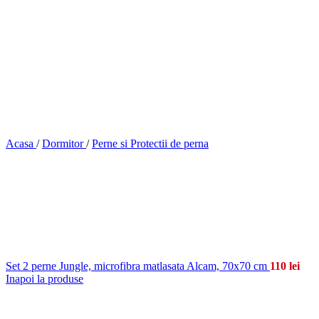
Acasa
/
Dormitor
/
Perne si Protectii de perna
Set 2 perne Jungle, microfibra matlasata Alcam, 70x70 cm
110
lei
Inapoi la produse