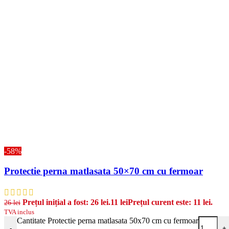
-58%
Protectie perna matlasata 50×70 cm cu fermoar
Prețul inițial a fost: 26 lei.
11
lei
Prețul curent este: 11 lei.
26
lei
TVA inclus
Cantitate Protectie perna matlasata 50x70 cm cu fermoar
-
+