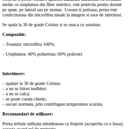
medie cu umplutura din fibre sintetice, este potrivita pentru dormit
pe spate, pe lateral sau pe stomac. Usoara si pufoasa, perna este
confectionata din microfibra moale la atingere si usor de intretinut.
Se spala la 30 de grade Celsius si se usuca cu usurinta.
Compozitie:
– Tesatura: microfibra 100%;
– Umplutura: 40% poliuretan; 60% poliester
Intretinere:
– spalare la 30 de grade Celsius;
– a nu se folosi inalbitor;
– a nu se calca;
– se poate curata chimic;
– uscare normala, prin centrifugare,temperatura scazuta.
Recomandari de utilizare:
Perna trebuie utilizata intotdeauna cu lenjerie (acoperita cu o husa),
aceasta avand rol de protectie.