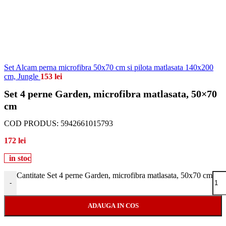
Set Alcam perna microfibra 50x70 cm si pilota matlasata 140x200
cm, Jungle
153
lei
Set 4 perne Garden, microfibra matlasata, 50×70
cm
COD PRODUS:
5942661015793
172
lei
in stoc
Cantitate Set 4 perne Garden, microfibra matlasata, 50x70 cm
-
ADAUGA IN COS