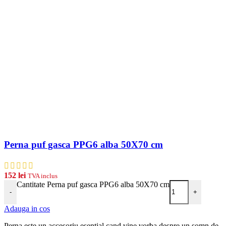
Perna puf gasca PPG6 alba 50X70 cm
152
lei
TVA inclus
Cantitate Perna puf gasca PPG6 alba 50X70 cm
-
+
Adauga in cos
Perna este un accesoriu esential cand vine vorba despre un somn de