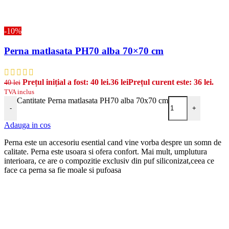
-10%
Perna matlasata PH70 alba 70×70 cm
Prețul inițial a fost: 40 lei.
36
lei
Prețul curent este: 36 lei.
40
lei
TVA inclus
Cantitate Perna matlasata PH70 alba 70x70 cm
-
+
Adauga in cos
Perna este un accesoriu esential cand vine vorba despre un somn de
calitate. Perna este usoara si ofera confort. Mai mult, umplutura
interioara, ce are o compozitie exclusiv din puf siliconizat,ceea ce
face ca perna sa fie moale si pufoasa