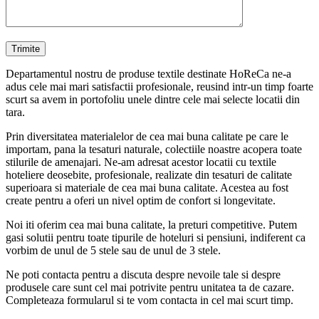
Departamentul nostru de produse textile destinate HoReCa ne-a
adus cele mai mari satisfactii profesionale, reusind intr-un timp foarte
scurt sa avem in portofoliu unele dintre cele mai selecte locatii din
tara.
Prin diversitatea materialelor de cea mai buna calitate pe care le
importam, pana la tesaturi naturale, colectiile noastre acopera toate
stilurile de amenajari. Ne-am adresat acestor locatii cu textile
hoteliere deosebite, profesionale, realizate din tesaturi de calitate
superioara si materiale de cea mai buna calitate. Acestea au fost
create pentru a oferi un nivel optim de confort si longevitate.
Noi iti oferim cea mai buna calitate, la preturi competitive. Putem
gasi solutii pentru toate tipurile de hoteluri si pensiuni, indiferent ca
vorbim de unul de 5 stele sau de unul de 3 stele.
Ne poti contacta pentru a discuta despre nevoile tale si despre
produsele care sunt cel mai potrivite pentru unitatea ta de cazare.
Completeaza formularul si te vom contacta in cel mai scurt timp.