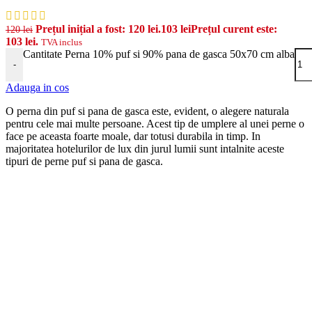
Prețul inițial a fost: 120 lei.
103
lei
Prețul curent este:
120
lei
103 lei.
TVA inclus
Cantitate Perna 10% puf si 90% pana de gasca 50x70 cm alba
-
Adauga in cos
O perna din puf si pana de gasca este, evident, o alegere naturala
pentru cele mai multe persoane. Acest tip de umplere al unei perne o
face pe aceasta foarte moale, dar totusi durabila in timp. In
majoritatea hotelurilor de lux din jurul lumii sunt intalnite aceste
tipuri de perne puf si pana de gasca.