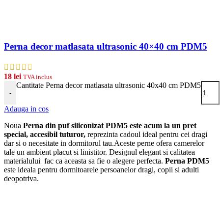
Perna decor matlasata ultrasonic 40×40 cm PDM5
18
lei
TVA inclus
Cantitate Perna decor matlasata ultrasonic 40x40 cm PDM5
-
Adauga in cos
Noua
Perna din puf siliconizat PDM5 este acum la un pret
special, accesibil tuturor,
reprezinta cadoul ideal pentru cei dragi
dar si o necesitate in dormitorul tau.Aceste perne ofera camerelor
tale un ambient placut si linistitor. Designul elegant si calitatea
materialului fac ca aceasta sa fie o alegere perfecta.
Perna PDM5
este ideala pentru dormitoarele persoanelor dragi, copii si adulti
deopotriva.