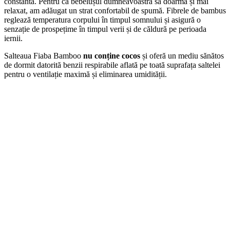
constantă. Pentru ca bebelușul dumneavoastră să doarmă și mai
relaxat, am adăugat un strat confortabil de spumă. Fibrele de bambus
reglează temperatura corpului în timpul somnului și asigură o
senzație de prospețime în timpul verii și de căldură pe perioada
iernii.
Salteaua Fiaba Bamboo
nu conține cocos
și oferă un mediu sănătos
de dormit datorită benzii respirabile aflată pe toată suprafața saltelei
pentru o ventilație maximă și eliminarea umidității.