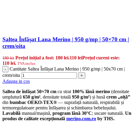
Saltea Înfășat Lana Merino | 950 g/mp | 50×70 cm |
crem/oita
Prețul inițial a fost: 180 lei.
110
lei
Prețul curent este:
180
lei
110 lei.
TVA inclus
Cantitate Saltea Înfășat Lana Merino | 950 g/mp | 50x70 cm |
-
crem/oita
+
Adauga in cos
Saltea de înfășat 50×70 cm
cu strat
100% lână merino
(densitate
umplutură
650 g/m²
, densitate totală
950 g/m²
) și husă
crem „oiță”
din
bumbac OEKO-TEX®
— suprafață naturală, respirabilă și
termoregulatoare pentru înfășarea și schimbarea bebelușului.
Lavabilă
manual/mașină,
program lână 30°C
; uscare naturală.
Un
produs de calitate excepțională
merino.com.ro
by THS.