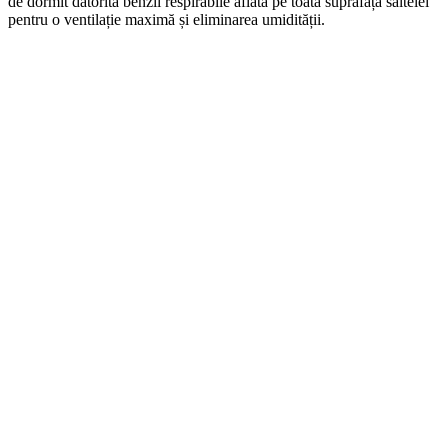
de dormit datorită benzii respirabile aflată pe toată suprafața saltelei
pentru o ventilație maximă și eliminarea umidității.