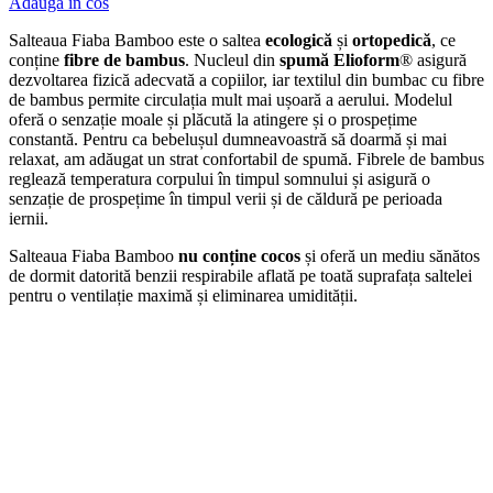
Adauga in cos
Salteaua Fiaba Bamboo este o saltea
ecologică
și
ortopedică
, ce
conține
fibre de bambus
. Nucleul din
spumă Elioform
® asigură
dezvoltarea fizică adecvată a copiilor, iar textilul din bumbac cu fibre
de bambus permite circulația mult mai ușoară a aerului. Modelul
oferă o senzație moale și plăcută la atingere și o prospețime
constantă. Pentru ca bebelușul dumneavoastră să doarmă și mai
relaxat, am adăugat un strat confortabil de spumă. Fibrele de bambus
reglează temperatura corpului în timpul somnului și asigură o
senzație de prospețime în timpul verii și de căldură pe perioada
iernii.
Salteaua Fiaba Bamboo
nu conține cocos
și oferă un mediu sănătos
de dormit datorită benzii respirabile aflată pe toată suprafața saltelei
pentru o ventilație maximă și eliminarea umidității.