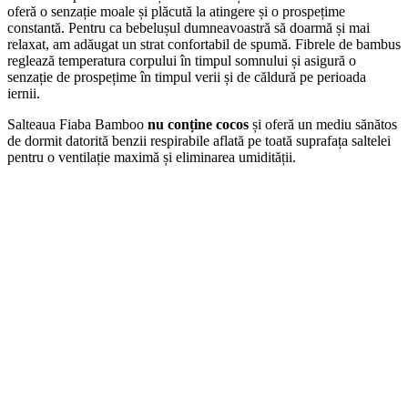
oferă o senzație moale și plăcută la atingere și o prospețime
constantă. Pentru ca bebelușul dumneavoastră să doarmă și mai
relaxat, am adăugat un strat confortabil de spumă. Fibrele de bambus
reglează temperatura corpului în timpul somnului și asigură o
senzație de prospețime în timpul verii și de căldură pe perioada
iernii.
Salteaua Fiaba Bamboo
nu conține cocos
și oferă un mediu sănătos
de dormit datorită benzii respirabile aflată pe toată suprafața saltelei
pentru o ventilație maximă și eliminarea umidității.