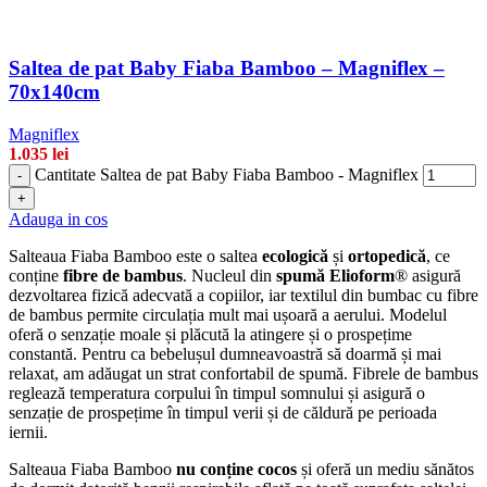
Saltea de pat Baby Fiaba Bamboo – Magniflex –
70x140cm
Magniflex
1.035
lei
Cantitate Saltea de pat Baby Fiaba Bamboo - Magniflex
-
+
Adauga in cos
Salteaua Fiaba Bamboo este o saltea
ecologică
și
ortopedică
, ce
conține
fibre de bambus
. Nucleul din
spumă Elioform
® asigură
dezvoltarea fizică adecvată a copiilor, iar textilul din bumbac cu fibre
de bambus permite circulația mult mai ușoară a aerului. Modelul
oferă o senzație moale și plăcută la atingere și o prospețime
constantă. Pentru ca bebelușul dumneavoastră să doarmă și mai
relaxat, am adăugat un strat confortabil de spumă. Fibrele de bambus
reglează temperatura corpului în timpul somnului și asigură o
senzație de prospețime în timpul verii și de căldură pe perioada
iernii.
Salteaua Fiaba Bamboo
nu conține cocos
și oferă un mediu sănătos