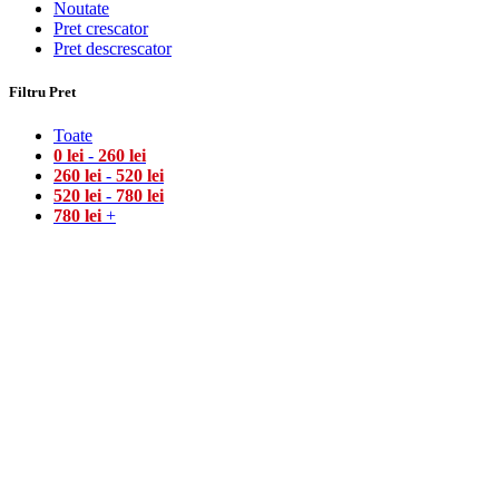
Noutate
Pret crescator
Pret descrescator
Filtru Pret
Toate
0
lei
-
260
lei
260
lei
-
520
lei
520
lei
-
780
lei
780
lei
+