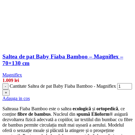
Saltea de pat Baby Fiaba Bamboo – Magniflex –
70×130 cm
Magniflex
1.009
lei
Cantitate Saltea de pat Baby Fiaba Bamboo - Magniflex
-
+
Adauga in cos
Salteaua Fiaba Bamboo este o saltea
ecologică
și
ortopedică
, ce
conține
fibre de bambus
. Nucleul din
spumă Elioform
® asigură
dezvoltarea fizică adecvată a copiilor, iar textilul din bumbac cu fibre
de bambus permite circulația mult mai ușoară a aerului. Modelul
oferă o senzație moale și plăcută la atingere și o prospețime