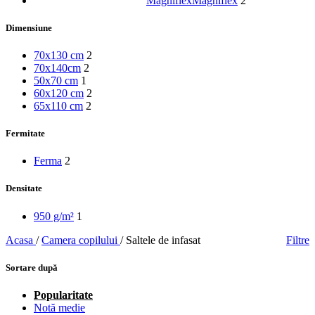
Magniflex
Magniflex
2
Dimensiune
70x130 cm
2
70x140cm
2
50x70 cm
1
60x120 cm
2
65x110 cm
2
Fermitate
Ferma
2
Densitate
950 g/m²
1
Acasa
/
Camera copilului
/
Saltele de infasat
Filtre
Sortare după
Popularitate
Notă medie