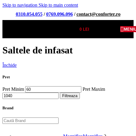
Skip to navigation
Skip to main content
0310.054.055
/
0769.096.096
/
contact@conforter.ro
0
LEI
MENI
Saltele de infasat
Închide
Pret
Pret Minim
Pret Maxim
Filtreaza
Brand