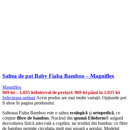
Saltea de pat Baby Fiaba Bamboo – Magniflex
Magniflex
969
lei
–
1.035
lei
Interval de prețuri: 969 lei până la 1.035 lei
Selecteaza optiuni
Acest produs are mai multe variații. Opțiunile pot
fi alese în pagina produsului.
Salteaua Fiaba Bamboo este o saltea
ecologică
și
ortopedică
, ce
conține
fibre de bambus
. Nucleul din
spumă Elioform
® asigură
dezvoltarea fizică adecvată a copiilor, iar textilul din bumbac cu fibre
de bambus permite circulația mult mai ușoară a aerului. Modelul