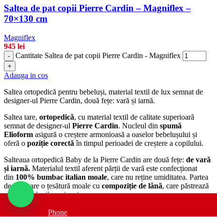
Saltea de pat copii Pierre Cardin – Magniflex –
70×130 cm
Magniflex
945
lei
Cantitate Saltea de pat copii Pierre Cardin - Magniflex
-
+
Adauga in cos
Saltea ortopedică pentru bebeluși, material textil de lux semnat de
designer-ul Pierre Cardin, două fețe: vară și iarnă.
Saltea tare,
ortopedică
, cu material textil de calitate superioară
semnat de designer-ul
Pierre Cardin
. Nucleul din
spumă
Elioform
asigură o creștere armonioasă a oaselor bebelușului și
oferă o
poziție corectă
în timpul perioadei de creștere a copilului.
Salteaua ortopedică Baby de la Pierre Cardin are două fețe:
de vară
și iarnă.
Materialul textil aferent părții de vară este confecționat
din
100% bumbac italian moale
, care nu reține umiditatea. Partea
de iarnă are o țesătură moale cu
compoziție de lână
, care păstrează
căldura în lunile mai reci.
Materialul textil este semnat de Pierre Cardin și este fabricat
Phone