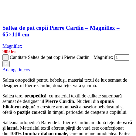
Saltea de pat copii Pierre Cardin – Magniflex –
65×110 cm
Magniflex
909
lei
Cantitate Saltea de pat copii Pierre Cardin - Magniflex
-
+
Adauga in cos
Saltea ortopedică pentru bebeluși, material textil de lux semnat de
designer-ul Pierre Cardin, două fețe: vară și iarnă.
Saltea tare,
ortopedică
, cu material textil de calitate superioară
semnat de designer-ul
Pierre Cardin
. Nucleul din
spumă
Elioform
asigură o creștere armonioasă a oaselor bebelușului și
oferă o
poziție corectă
în timpul perioadei de creștere a copilului.
Salteaua ortopedică Baby de la Pierre Cardin are două fețe:
de vară
și iarnă.
Materialul textil aferent părții de vară este confecționat
din
100% bumbac italian moale
, care nu reține umiditatea. Partea