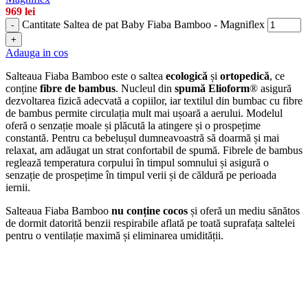
969
lei
Cantitate Saltea de pat Baby Fiaba Bamboo - Magniflex
-
+
Adauga in cos
Salteaua Fiaba Bamboo este o saltea
ecologică
și
ortopedică
, ce
conține
fibre de bambus
. Nucleul din
spumă Elioform
® asigură
dezvoltarea fizică adecvată a copiilor, iar textilul din bumbac cu fibre
de bambus permite circulația mult mai ușoară a aerului. Modelul
oferă o senzație moale și plăcută la atingere și o prospețime
constantă. Pentru ca bebelușul dumneavoastră să doarmă și mai
relaxat, am adăugat un strat confortabil de spumă. Fibrele de bambus
reglează temperatura corpului în timpul somnului și asigură o
senzație de prospețime în timpul verii și de căldură pe perioada
iernii.
Salteaua Fiaba Bamboo
nu conține cocos
și oferă un mediu sănătos
de dormit datorită benzii respirabile aflată pe toată suprafața saltelei
pentru o ventilație maximă și eliminarea umidității.