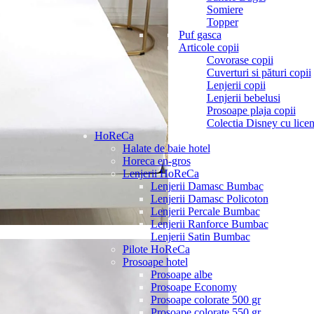
Somiere
Topper
Puf gasca
Articole copii
Covorase copii
Cuverturi si pături copii
Lenjerii copii
Lenjerii bebelusi
Prosoape plaja copii
Colectia Disney cu licen
HoReCa
Halate de baie hotel
Horeca en-gros
Lenjerii HoReCa
Lenjerii Damasc Bumbac
Lenjerii Damasc Policoton
Lenjerii Percale Bumbac
Lenjerii Ranforce Bumbac
Lenjerii Satin Bumbac
Pilote HoReCa
Prosoape hotel
Prosoape albe
Prosoape Economy
Prosoape colorate 500 gr
Prosoape colorate 550 gr