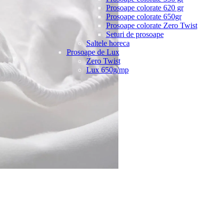
Prosoape colorate 620 gr
Prosoape colorate 650gr
Prosoape colorate Zero Twist
Seturi de prosoape
Saltele horeca
Prosoape de Lux
Zero Twist
Lux 650g/mp