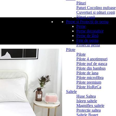
Pături
Paturi Cocolino pufoase
Cuverturi si pături copii
Pături copii
Perne si Protectii de perna
Perne
Perne decorative
Perne de lână
Fete de perna
Protectii perna
Pilote
Pilote
Pilote 4 anotimpuri
Pilote puf de gasca
Pilote din bambus
Pilote de lana
Pilote microfibra
Pilote premium
Pilote HoReCa
Saltele
Huse Saltea
Isleep saltele
Magniflex saltele
Protectie saltea
Saltele Buget