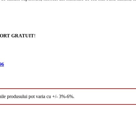
ORT GRATUIT
!
96
nile produsului pot varia cu +/- 3%-6%.