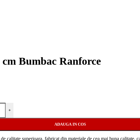
00 cm Bumbac Ranforce
+
ADAUGA IN COS
de
cal
itate
super
io
ara
,
fabric
at
din
material
e
de
ce
a
m
ai
b
una
cal
itate
,
ca