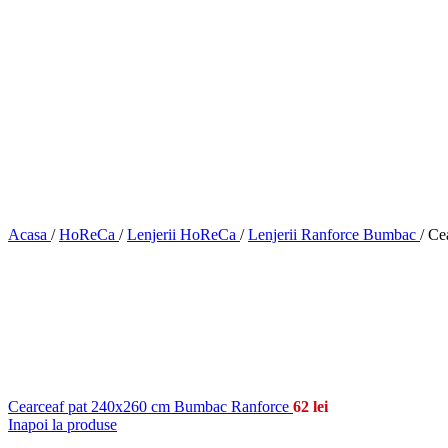
Acasa
/
HoReCa
/
Lenjerii HoReCa
/
Lenjerii Ranforce Bumbac
/
Ce
Cearceaf pat 240x260 cm Bumbac Ranforce
62
lei
Inapoi la produse