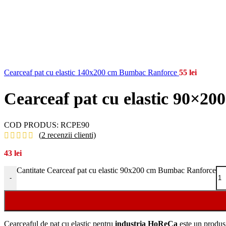
Cearceaf pat cu elastic 140x200 cm Bumbac Ranforce
55
lei
Cearceaf pat cu elastic 90×2
COD PRODUS:
RCPE90
(
2
recenzii clienti)
43
lei
Cantitate Cearceaf pat cu elastic 90x200 cm Bumbac Ranforce
-
C
ear
ce
af
ul
de
pat cu elastic
pent
ru
industria HoReCa
este
un
prod
us