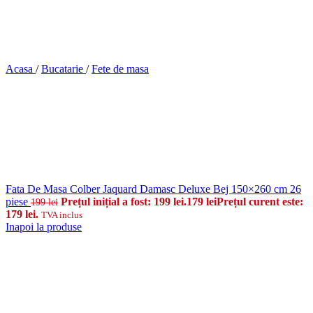
Acasa
/
Bucatarie
/
Fete de masa
Fata De Masa Colber Jaquard Damasc Deluxe Bej 150×260 cm 26
piese
Prețul inițial a fost: 199 lei.
179
lei
Prețul curent este:
199
lei
179 lei.
TVA inclus
Inapoi la produse