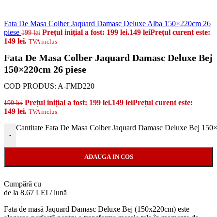
Fata De Masa Colber Jaquard Damasc Deluxe Alba 150×220cm 26
piese
Prețul inițial a fost: 199 lei.
149
lei
Prețul curent este:
199
lei
149 lei.
TVA inclus
Fata De Masa Colber Jaquard Damasc Deluxe Bej
150×220cm 26 piese
COD PRODUS:
A-FMD220
Prețul inițial a fost: 199 lei.
149
lei
Prețul curent este:
199
lei
149 lei.
TVA inclus
Cantitate Fata De Masa Colber Jaquard Damasc Deluxe Bej 150
-
ADAUGA IN COS
Cumpără cu
de la 8.67 LEI / lună
Fata de masă Jaquard Damasc Deluxe Bej (150x220cm) este