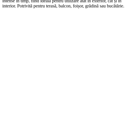
intense în timp, fiind ideală pentru utilizare atât în exterior, cât și în
interior. Potrivită pentru terasă, balcon, foișor, grădină sau bucătărie.