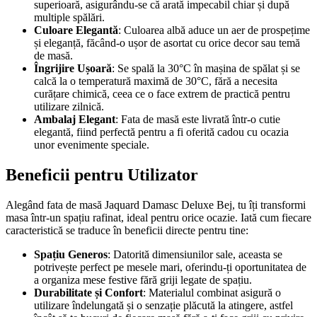
superioară, asigurându-se că arată impecabil chiar și după
multiple spălări.
Culoare Elegantă
: Culoarea albă aduce un aer de prospețime
și eleganță, făcând-o ușor de asortat cu orice decor sau temă
de masă.
Îngrijire Ușoară
: Se spală la 30°C în mașina de spălat și se
calcă la o temperatură maximă de 30°C, fără a necesita
curățare chimică, ceea ce o face extrem de practică pentru
utilizare zilnică.
Ambalaj Elegant
: Fata de masă este livrată într-o cutie
elegantă, fiind perfectă pentru a fi oferită cadou cu ocazia
unor evenimente speciale.
Beneficii pentru Utilizator
Alegând fata de masă Jaquard Damasc Deluxe Bej, tu îți transformi
masa într-un spațiu rafinat, ideal pentru orice ocazie. Iată cum fiecare
caracteristică se traduce în beneficii directe pentru tine:
Spațiu Generos
: Datorită dimensiunilor sale, aceasta se
potrivește perfect pe mesele mari, oferindu-ți oportunitatea de
a organiza mese festive fără griji legate de spațiu.
Durabilitate și Confort
: Materialul combinat asigură o
utilizare îndelungată și o senzație plăcută la atingere, astfel