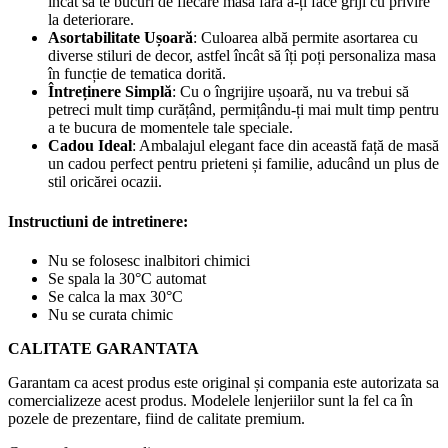
încât să te bucuri de fiecare masă fără a-ți face griji cu privire
la deteriorare.
Asortabilitate Ușoară
: Culoarea albă permite asortarea cu
diverse stiluri de decor, astfel încât să îți poți personaliza masa
în funcție de tematica dorită.
Întreținere Simplă
: Cu o îngrijire ușoară, nu va trebui să
petreci mult timp curățând, permițându-ți mai mult timp pentru
a te bucura de momentele tale speciale.
Cadou Ideal
: Ambalajul elegant face din această față de masă
un cadou perfect pentru prieteni și familie, aducând un plus de
stil oricărei ocazii.
Instructiuni de intretinere:
Nu se folosesc inalbitori chimici
Se spala la 30°C automat
Se calca la max 30°C
Nu se curata chimic
CALITATE GARANTATA
Garantam ca acest produs este original și compania este autorizata sa
comercializeze acest produs. Modelele lenjeriilor sunt la fel ca în
pozele de prezentare, fiind de calitate premium.