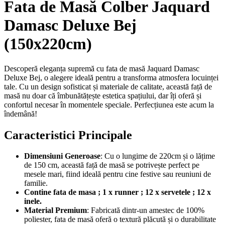
Fata de Masă Colber Jaquard
Damasc Deluxe Bej
(150x220cm)
Descoperă eleganța supremă cu fata de masă Jaquard Damasc
Deluxe Bej, o alegere ideală pentru a transforma atmosfera locuinței
tale. Cu un design sofisticat și materiale de calitate, această față de
masă nu doar că îmbunătățește estetica spațiului, dar îți oferă și
confortul necesar în momentele speciale. Perfecțiunea este acum la
îndemână!
Caracteristici Principale
Dimensiuni Generoase
: Cu o lungime de 220cm și o lățime
de 150 cm, această față de masă se potrivește perfect pe
mesele mari, fiind ideală pentru cine festive sau reuniuni de
familie.
Contine fata de masa ; 1 x runner ; 12 x servetele ; 12 x
inele.
Material Premium
: Fabricată dintr-un amestec de 100%
poliester, fata de masă oferă o textură plăcută și o durabilitate