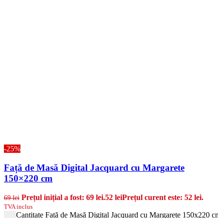
-25%
Față de Masă Digital Jacquard cu Margarete
150×220 cm
Prețul inițial a fost: 69 lei.
52
lei
Prețul curent este: 52 lei.
69
lei
TVA inclus
Cantitate Față de Masă Digital Jacquard cu Margarete 150x220 c