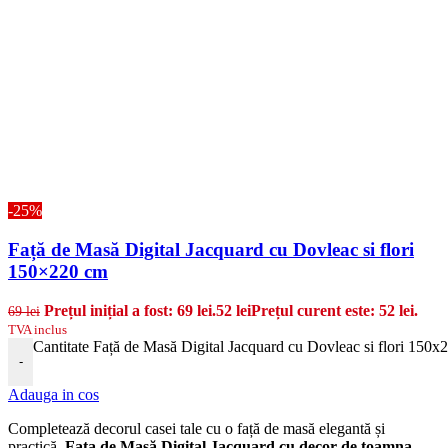
-25%
Față de Masă Digital Jacquard cu Dovleac si flori
150×220 cm
Prețul inițial a fost: 69 lei.
52
lei
Prețul curent este: 52 lei.
69
lei
TVA inclus
Cantitate Față de Masă Digital Jacquard cu Dovleac si flori 150
-
Adauga in cos
Completează decorul casei tale cu o față de masă elegantă și
practică.
Fața de Masă Digital Jacquard cu decor de toamna