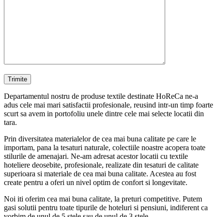
Departamentul nostru de produse textile destinate HoReCa ne-a
adus cele mai mari satisfactii profesionale, reusind intr-un timp foarte
scurt sa avem in portofoliu unele dintre cele mai selecte locatii din
tara.
Prin diversitatea materialelor de cea mai buna calitate pe care le
importam, pana la tesaturi naturale, colectiile noastre acopera toate
stilurile de amenajari. Ne-am adresat acestor locatii cu textile
hoteliere deosebite, profesionale, realizate din tesaturi de calitate
superioara si materiale de cea mai buna calitate. Acestea au fost
create pentru a oferi un nivel optim de confort si longevitate.
Noi iti oferim cea mai buna calitate, la preturi competitive. Putem
gasi solutii pentru toate tipurile de hoteluri si pensiuni, indiferent ca
vorbim de unul de 5 stele sau de unul de 3 stele.