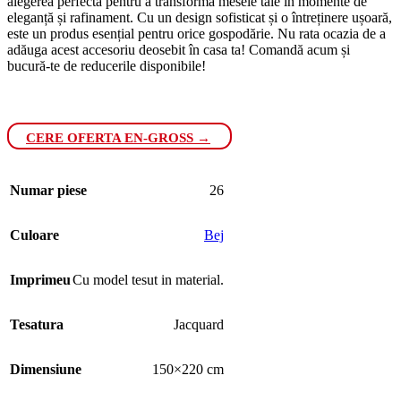
alegerea perfectă pentru a transforma mesele tale în momente de
eleganță și rafinament. Cu un design sofisticat și o întreținere ușoară,
este un produs esențial pentru orice gospodărie. Nu rata ocazia de a
adăuga acest accesoriu deosebit în casa ta! Comandă acum și
bucură-te de reducerile disponibile!
CERE OFERTA EN-GROSS →
Numar piese
26
Culoare
Bej
Imprimeu
Cu model tesut in material.
Tesatura
Jacquard
Dimensiune
150×220 cm