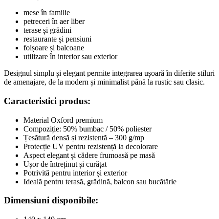
mese în familie
petreceri în aer liber
terase și grădini
restaurante și pensiuni
foișoare și balcoane
utilizare în interior sau exterior
Designul simplu și elegant permite integrarea ușoară în diferite stiluri
de amenajare, de la modern și minimalist până la rustic sau clasic.
Caracteristici produs:
Material Oxford premium
Compoziție: 50% bumbac / 50% poliester
Țesătură densă și rezistentă – 300 g/mp
Protecție UV pentru rezistență la decolorare
Aspect elegant și cădere frumoasă pe masă
Ușor de întreținut și curățat
Potrivită pentru interior și exterior
Ideală pentru terasă, grădină, balcon sau bucătărie
Dimensiuni disponibile: