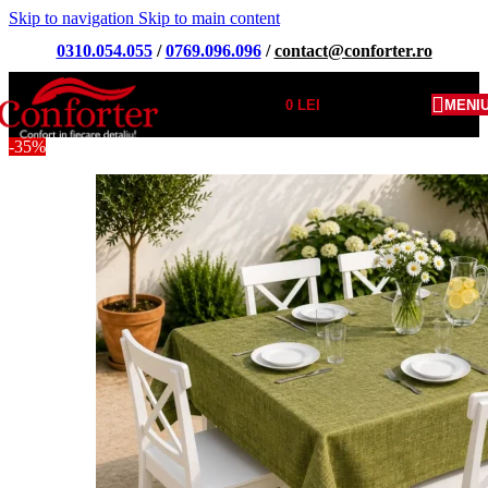
Skip to navigation
Skip to main content
0310.054.055
/
0769.096.096
/
contact@conforter.ro
0
LEI
MENI
-35%