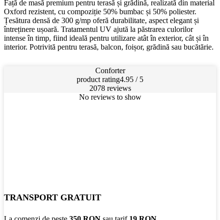
Față de masă premium pentru terasă și grădină, realizată din material
Oxford rezistent, cu compoziție 50% bumbac și 50% poliester.
Țesătura densă de 300 g/mp oferă durabilitate, aspect elegant și
întreținere ușoară. Tratamentul UV ajută la păstrarea culorilor
intense în timp, fiind ideală pentru utilizare atât în exterior, cât și în
interior. Potrivită pentru terasă, balcon, foișor, grădină sau bucătărie.
Conforter
product rating
4.95 / 5
2078 reviews
No reviews to show
TRANSPORT GRATUIT
La comenzi de peste
350 RON
sau tarif
19 RON