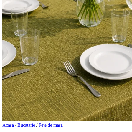
Acasa
/
Bucatarie
/
Fete de masa