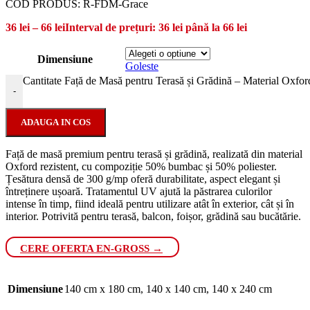
COD PRODUS:
R-FDM-Grace
36
lei
–
66
lei
Interval de prețuri: 36 lei până la 66 lei
Dimensiune
Goleste
Cantitate Față de Masă pentru Terasă și Grădină – Material Oxfo
-
ADAUGA IN COS
Față de masă premium pentru terasă și grădină, realizată din material
Oxford rezistent, cu compoziție 50% bumbac și 50% poliester.
Țesătura densă de 300 g/mp oferă durabilitate, aspect elegant și
întreținere ușoară. Tratamentul UV ajută la păstrarea culorilor
intense în timp, fiind ideală pentru utilizare atât în exterior, cât și în
interior. Potrivită pentru terasă, balcon, foișor, grădină sau bucătărie.
CERE OFERTA EN-GROSS →
Dimensiune
140 cm x 180 cm
,
140 x 140 cm
,
140 x 240 cm