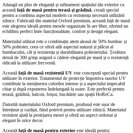
Adaugă un plus de eleganță și rafinament spațiului tău exterior cu
această
față de masă pentru terasă și grădină
, creată special
pentru a combina aspectul modern cu rezistența necesară utilizării
zilnice. Fabricată din material Oxford premium, această față de masă
este alegerea ideală pentru mesele organizate în aer liber, oferind un
echilibru perfect între funcționalitate, confort și design elegant.
Materialul utilizat este o combinație atent aleasă de 50% bumbac și
50% poliester, ceea ce oferă atât aspectul natural și plăcut al
bumbacului, cât și rezistența și durabilitatea poliesterului. Țesătura
densă de 300 g/mp asigură o cădere elegantă pe masă și o rezistență
ridicată la utilizare frecventă.
Această
față de masă rezistentă UV
este concepută special pentru
utilizare în exterior. Tratamentul de protecție împotriva razelor UV
contribuie la menținerea culorilor intense și a aspectului impecabil
chiar și după expunerea îndelungată la soare. Este perfectă pentru
terasă, grădină, balcon, foișor, bucătărie sau spații HoReCa.
Datorită materialului Oxford premium, produsul este ușor de
întreținut și curățat, fiind potrivit pentru utilizare zilnică. Materialul
rezistent ajută la protejarea mesei și oferă un aspect ordonat și
elegant în orice decor.
Această
față de masă pentru exterior
este ideală pentru: