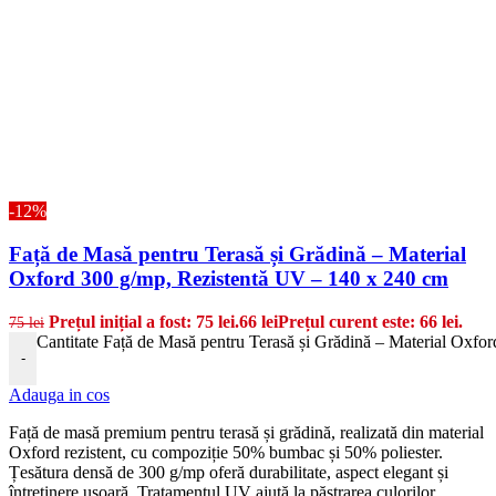
-12%
Față de Masă pentru Terasă și Grădină – Material
Oxford 300 g/mp, Rezistentă UV – 140 x 240 cm
Prețul inițial a fost: 75 lei.
66
lei
Prețul curent este: 66 lei.
75
lei
Cantitate Față de Masă pentru Terasă și Grădină – Material Oxfo
-
Adauga in cos
Față de masă premium pentru terasă și grădină, realizată din material
Oxford rezistent, cu compoziție 50% bumbac și 50% poliester.
Țesătura densă de 300 g/mp oferă durabilitate, aspect elegant și
întreținere ușoară. Tratamentul UV ajută la păstrarea culorilor