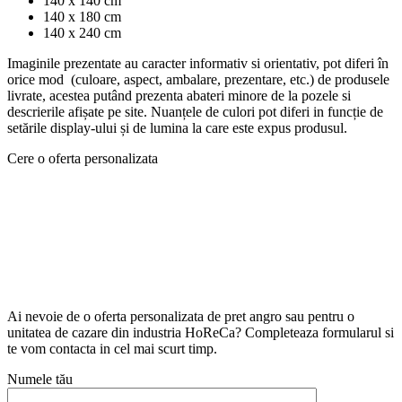
140 x 140 cm
140 x 180 cm
140 x 240 cm
Imaginile prezentate au caracter informativ si orientativ, pot diferi în
orice mod (culoare, aspect, ambalare, prezentare, etc.) de produsele
livrate, acestea putând prezenta abateri minore de la pozele si
descrierile afișate pe site. Nuanțele de culori pot diferi in funcție de
setările display-ului și de lumina la care este expus produsul.
Cere o oferta personalizata
Ai nevoie de o oferta personalizata de pret angro sau pentru o
unitatea de cazare din industria HoReCa? Completeaza formularul si
te vom contacta in cel mai scurt timp.
Numele tău