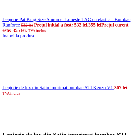
Lenjerie Pat King Size Shimmer Luneste TAC cu elastic – Bumbac
Ranforce
Prețul inițial a fost: 532 lei.
355
lei
Prețul curent
532
lei
este: 355 lei.
TVA inclus
Inapoi la produse
Lenjerie de lux din Satin imprimat bumbac STI Kenzo V1
367
lei
TVA inclus
Lenjerie de lux din Satin imprimat bumbac STI