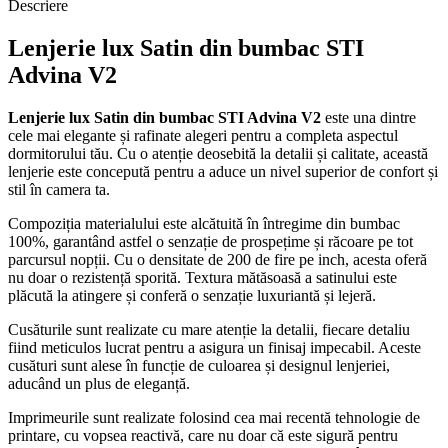
Descriere
Lenjerie lux Satin din bumbac STI
Advina V2
Lenjerie lux Satin din bumbac STI Advina V2
este una dintre
cele mai elegante și rafinate alegeri pentru a completa aspectul
dormitorului tău. Cu o atenție deosebită la detalii și calitate, această
lenjerie este concepută pentru a aduce un nivel superior de confort și
stil în camera ta.
Compoziția materialului este alcătuită în întregime din bumbac
100%, garantând astfel o senzație de prospețime și răcoare pe tot
parcursul nopții. Cu o densitate de 200 de fire pe inch, acesta oferă
nu doar o rezistență sporită. Textura mătăsoasă a satinului este
plăcută la atingere și conferă o senzație luxuriantă și lejeră.
Cusăturile sunt realizate cu mare atenție la detalii, fiecare detaliu
fiind meticulos lucrat pentru a asigura un finisaj impecabil. Aceste
cusături sunt alese în funcție de culoarea și designul lenjeriei,
aducând un plus de eleganță.
Imprimeurile sunt realizate folosind cea mai recentă tehnologie de
printare, cu vopsea reactivă, care nu doar că este sigură pentru