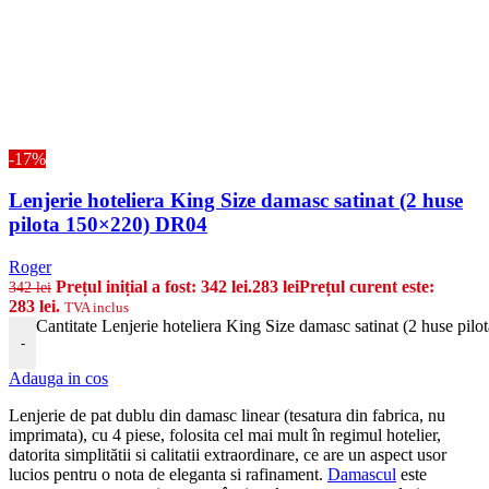
-17%
Lenjerie hoteliera King Size damasc satinat (2 huse
pilota 150×220) DR04
Roger
Prețul inițial a fost: 342 lei.
283
lei
Prețul curent este:
342
lei
283 lei.
TVA inclus
Cantitate Lenjerie hoteliera King Size damasc satinat (2 huse pi
-
Adauga in cos
Lenjerie de pat dublu din damasc linear (tesatura din fabrica, nu
imprimata), cu 4 piese, folosita cel mai mult în regimul hotelier,
datorita simplitătii si calitatii extraordinare, ce are un aspect usor
lucios pentru o nota de eleganta si rafinament.
Damascul
este