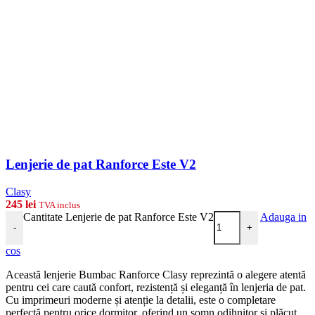
Lenjerie de pat Ranforce Este V2
Clasy
245
lei
TVA inclus
Cantitate Lenjerie de pat Ranforce Este V2
Adauga in
-
+
cos
Această lenjerie Bumbac Ranforce Clasy reprezintă o alegere atentă
pentru cei care caută confort, rezistență și eleganță în lenjeria de pat.
Cu imprimeuri moderne și atenție la detalii, este o completare
perfectă pentru orice dormitor, oferind un somn odihnitor și plăcut.