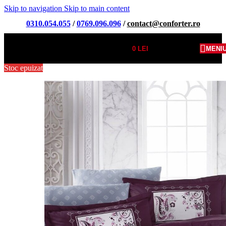
Skip to navigation
Skip to main content
0310.054.055
/
0769.096.096
/
contact@conforter.ro
0
LEI
MENI
Stoc epuizat