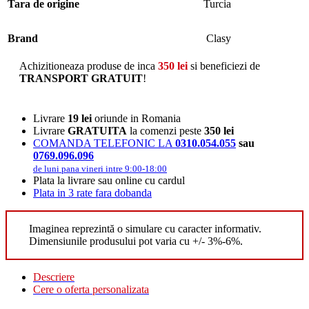
Tara de origine
Turcia
Brand
Clasy
Achizitioneaza produse de inca
350
lei
si beneficiezi de
TRANSPORT GRATUIT
!
Livrare
19 lei
oriunde in Romania
Livrare
GRATUITA
la comenzi peste
350 lei
COMANDA TELEFONIC LA
0310.054.055
sau
0769.096.096
de luni pana vineri intre 9:00-18:00
Plata la livrare sau online cu cardul
Plata in 3 rate fara dobanda
Imaginea reprezintă o simulare cu caracter informativ.
Dimensiunile produsului pot varia cu +/- 3%-6%.
Descriere
Cere o oferta personalizata