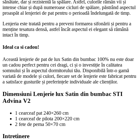
sănătate, dar și rezistentă la spălare. Astfel, culorile rămân vii și
intense chiar și după numeroase cicluri de spălare, păstrând aspectul
proaspăt al lenjeriei de pat pentru o perioadă îndelungată de timp.
Lenjeria este tratată pentru a preveni formarea sifonării și pentru a
menține tesatura densă, astfel încât aspectul ei elegant să rămână
intact în timp.
Ideal ca si cadou!
Această lenjerie de pat de lux Satin din bumbac 100% nu este doar
un cadou perfect pentru cei dragi, ci și o investiție în calitatea
somnului și în aspectul dormitorului tău. Disponibilă într-o gamă
variată de modele și culori, fiecare set de lenjerie este fabricat pentru
a satisface gusturile și preferințele individuale ale clienților.
Dimensiuni Lenjerie lux Satin din bumbac STI
Advina V2
1 cearceaf pat 240×260 cm
1 cearceaf de pilota 200×220 cm
2 fete de perna 50×70 cm
Intretinere