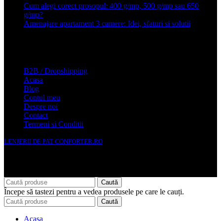
Cum alegi corect prosopul: 400 g/mp, 500 g/mp sau 650
g/mp?
26 ianuarie 2026
Amenajare apartament 3 camere: Idei, sfaturi si solutii
16 mai
2025
Conforter.ro
B2B / Dropshipping
Acasa
Blog
Contul meu
Despre noi
Contact
Termeni si Conditii
LENJERII DE PAT CONFORTER.RO
NMS Avante Consulting SRL
Caută
Începe să tastezi pentru a vedea produsele pe care le cauți.
Caută
Acasa