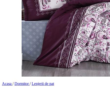
Acasa
/
Dormitor
/
Lenjerii de pat