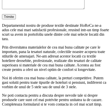
Departamentul nostru de produse textile destinate HoReCa ne-a
adus cele mai mari satisfactii profesionale, reusind intr-un timp foarte
scurt sa avem in portofoliu unele dintre cele mai selecte locatii din
tara.
Prin diversitatea materialelor de cea mai buna calitate pe care le
importam, pana la tesaturi naturale, colectiile noastre acopera toate
stilurile de amenajari. Ne-am adresat acestor locatii cu textile
hoteliere deosebite, profesionale, realizate din tesaturi de calitate
superioara si materiale de cea mai buna calitate. Acestea au fost
create pentru a oferi un nivel optim de confort si longevitate.
Noi iti oferim cea mai buna calitate, la preturi competitive. Putem
gasi solutii pentru toate tipurile de hoteluri si pensiuni, indiferent ca
vorbim de unul de 5 stele sau de unul de 3 stele.
Ne poti contacta pentru a discuta despre nevoile tale si despre
produsele care sunt cel mai potrivite pentru unitatea ta de cazare.
Completeaza formularul si te vom contacta in cel mai scurt timp.