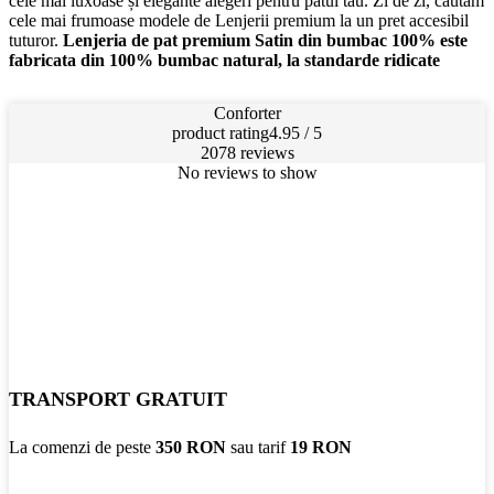
cele mai luxoase și elegante alegeri pentru patul tău. Zi de zi, cautam
cele mai frumoase modele de Lenjerii premium la un pret accesibil
tuturor.
Lenjeria de pat premium Satin din bumbac 100% este
fabricata din 100% bumbac natural, la standarde ridicate
Conforter
product rating
4.95 / 5
2078 reviews
No reviews to show
TRANSPORT GRATUIT
La comenzi de peste
350 RON
sau tarif
19 RON