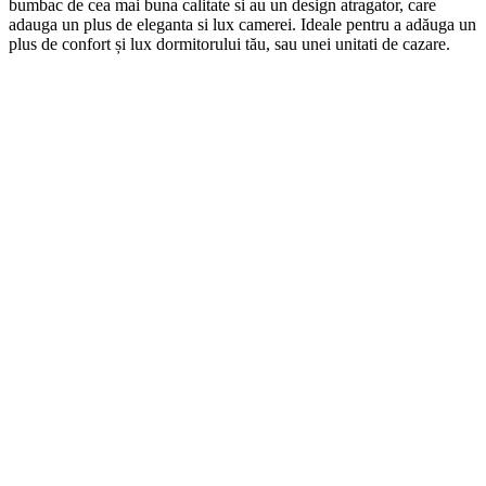
b
umb
ac
de
ce
a
m
ai
b
una
cal
itate
si
au
un
design
at
rag
ator
,
care
ad
auga
un
plus
de
eleg
anta
si
lux
camerei
. Ideale pentru a adăuga un
plus de confort și lux dormitorului tău, sau unei unitati de cazare.