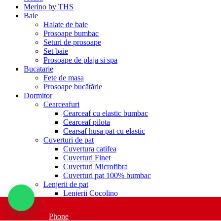
Merino by THS
Baie
Halate de baie
Prosoape bumbac
Seturi de prosoape
Set baie
Prosoape de plaja si spa
Bucatarie
Fete de masa
Prosoape bucătărie
Dormitor
Cearceafuri
Cearceaf cu elastic bumbac
Cearceaf pilota
Cearsaf husa pat cu elastic
Cuverturi de pat
Cuvertura catifea
Cuverturi Finet
Cuverturi Microfibra
Cuverturi pat 100% bumbac
Lenjerii de pat
Lenjerii Cocolino
Damasc bumbac colorat
Deluxe Pucioasa-100% bumbac
Phone
Finet 3D