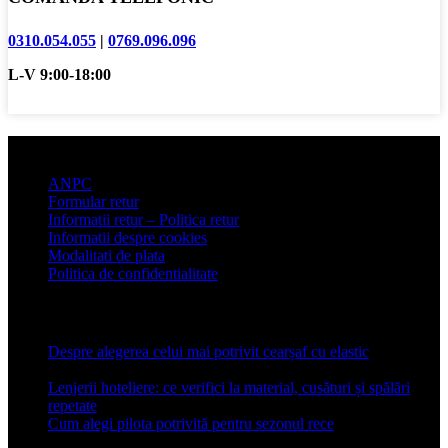
0310.054.055
|
0769.096.096
L-V 9:00-18:00
Informatii clienti
ANPC
Formular retur
Informatii retur – Politica retur
Informatii despre cookies
Modalitati de plata
Politica de confidentialitate
Articole recente
Despre alegerea celui mai potrivit cearșaf cu elastic
13 iulie
2026
Lenjerii hoteliere: ce verifici la material, cusături și spălări
repetate
24 iunie 2026
Cum alegi pilota potrivită pentru sezonul rece
26 ianuarie
2026