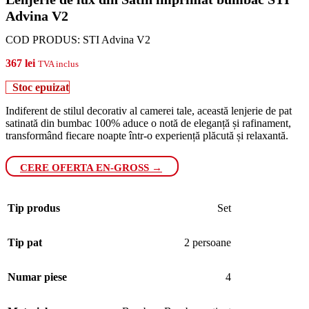
Advina V2
COD PRODUS:
STI Advina V2
367
lei
TVA inclus
Stoc epuizat
Indiferent de stilul decorativ al camerei tale, această lenjerie de pat
satinată din bumbac 100% aduce o notă de eleganță și rafinament,
transformând fiecare noapte într-o experiență plăcută și relaxantă.
CERE OFERTA EN-GROSS →
Tip produs
Set
Tip pat
2 persoane
Numar piese
4