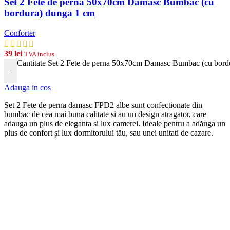
Set 2 Fete de perna 50x70cm Damasc Bumbac (cu
bordura) dunga 1 cm
Conforter
39
lei
TVA inclus
Cantitate Set 2 Fete de perna 50x70cm Damasc Bumbac (cu bord
-
Adauga in cos
Set 2 Fete de perna damasc FPD2 albe
s
unt
conf
ection
ate
din
b
umb
ac
de
ce
a
m
ai
b
una
cal
itate
si
au
un
design
at
rag
ator
,
care
ad
auga
un
plus
de
eleg
anta
si
lux
camerei
. Ideale pentru a adăuga un
plus de confort și lux dormitorului tău, sau unei unitati de cazare.