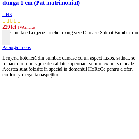
dunga 1 cm (Pat matrimonial)
THS
229
lei
TVA inclus
Cantitate Lenjerie hoteliera king size Damasc Satinat Bumbac du
-
Adauga in cos
Len
j
eria
hotel
ier
ă
din
b
umb
ac damasc
cu
un
aspect
lux
os, satinat, se
remarcă prin finisajele de calitate superioară și prin textura sa moale.
Acestea sunt folosite în special în domeniul HoReCa pentru a oferi
confort și eleganta oaspeților.