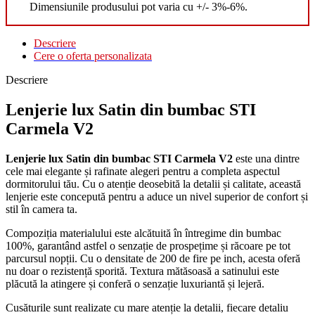
Dimensiunile produsului pot varia cu +/- 3%-6%.
Descriere
Cere o oferta personalizata
Descriere
Lenjerie lux Satin din bumbac STI
Carmela V2
Lenjerie lux Satin din bumbac STI Carmela V2
este una dintre
cele mai elegante și rafinate alegeri pentru a completa aspectul
dormitorului tău. Cu o atenție deosebită la detalii și calitate, această
lenjerie este concepută pentru a aduce un nivel superior de confort și
stil în camera ta.
Compoziția materialului este alcătuită în întregime din bumbac
100%, garantând astfel o senzație de prospețime și răcoare pe tot
parcursul nopții. Cu o densitate de 200 de fire pe inch, acesta oferă
nu doar o rezistență sporită. Textura mătăsoasă a satinului este
plăcută la atingere și conferă o senzație luxuriantă și lejeră.
Cusăturile sunt realizate cu mare atenție la detalii, fiecare detaliu