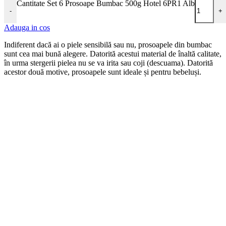
Cantitate Set 6 Prosoape Bumbac 500g Hotel 6PR1 Alb
-
+
Adauga in cos
Indiferent dacă ai o piele sensibilă sau nu, prosoapele din bumbac
sunt cea mai bună alegere. Datorită acestui material de înaltă calitate,
în urma stergerii pielea nu se va irita sau coji (descuama). Datorită
acestor două motive, prosoapele sunt ideale și pentru bebeluși.