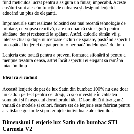
fiind meticulos lucrat pentru a asigura un finisaj impecabil. Aceste
cusături sunt alese în funcție de culoarea și designul lenjeriei,
aducând un plus de eleganță.
Imprimeurile sunt realizate folosind cea mai recentă tehnologie de
printare, cu vopsea reactivă, care nu doar că este sigură pentru
sănătate, dar și rezistentă la spălare. Astfel, culorile rămân vii și
intense chiar și după numeroase cicluri de spălare, păstrând aspectul
proaspăt al lenjeriei de pat pentru o perioadă îndelungată de timp.
Lenjeria este tratată pentru a preveni formarea sifonării și pentru a
menține tesatura densă, astfel încât aspectul ei elegant să rămână
intact în timp.
Ideal ca si cadou!
Această lenjerie de pat de lux Satin din bumbac 100% nu este doar
un cadou perfect pentru cei dragi, ci și o investiție în calitatea
somnului și în aspectul dormitorului tău. Disponibilă într-o gamă
variată de modele și culori, fiecare set de lenjerie este fabricat pentru
a satisface gusturile și preferințele individuale ale clienților.
Dimensiuni Lenjerie lux Satin din bumbac STI
Carmela V2