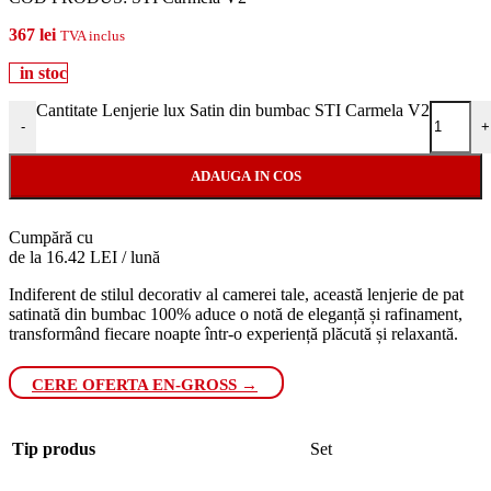
367
lei
TVA inclus
in stoc
Cantitate Lenjerie lux Satin din bumbac STI Carmela V2
-
+
ADAUGA IN COS
Cumpără cu
de la 16.42 LEI / lună
Indiferent de stilul decorativ al camerei tale, această lenjerie de pat
satinată din bumbac 100% aduce o notă de eleganță și rafinament,
transformând fiecare noapte într-o experiență plăcută și relaxantă.
CERE OFERTA EN-GROSS →
Tip produs
Set