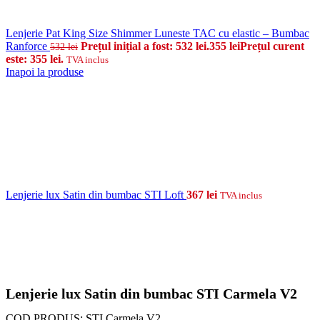
Lenjerie Pat King Size Shimmer Luneste TAC cu elastic – Bumbac
Ranforce
Prețul inițial a fost: 532 lei.
355
lei
Prețul curent
532
lei
este: 355 lei.
TVA inclus
Inapoi la produse
Lenjerie lux Satin din bumbac STI Loft
367
lei
TVA inclus
Lenjerie lux Satin din bumbac STI Carmela V2
COD PRODUS:
STI Carmela V2