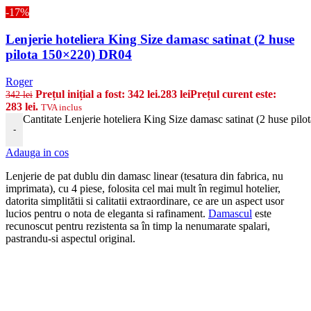
-17%
Lenjerie hoteliera King Size damasc satinat (2 huse
pilota 150×220) DR04
Roger
Prețul inițial a fost: 342 lei.
283
lei
Prețul curent este:
342
lei
283 lei.
TVA inclus
Cantitate Lenjerie hoteliera King Size damasc satinat (2 huse pi
-
Adauga in cos
Lenjerie de pat dublu din damasc linear (tesatura din fabrica, nu
imprimata), cu 4 piese, folosita cel mai mult în regimul hotelier,
datorita simplitătii si calitatii extraordinare, ce are un aspect usor
lucios pentru o nota de eleganta si rafinament.
Damascul
este
recunoscut pentru rezistenta sa în timp la nenumarate spalari,
pastrandu-si aspectul original.