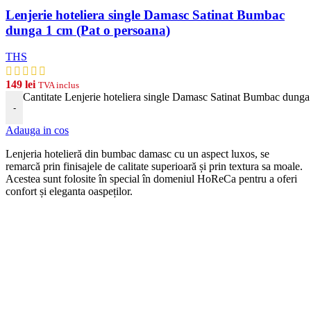
Lenjerie hoteliera single Damasc Satinat Bumbac
dunga 1 cm (Pat o persoana)
THS
149
lei
TVA inclus
Cantitate Lenjerie hoteliera single Damasc Satinat Bumbac dunga
-
Adauga in cos
Len
j
eria
hotel
ier
ă
din
b
umb
ac damasc
cu
un
aspect
lux
os, se
remarcă prin finisajele de calitate superioară și prin textura sa moale.
Acestea sunt folosite în special în domeniul HoReCa pentru a oferi
confort și eleganta oaspeților.