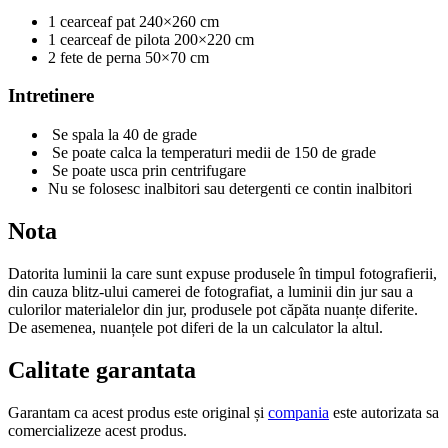
1 cearceaf pat 240×260 cm
1 cearceaf de pilota 200×220 cm
2 fete de perna 50×70 cm
Intretinere
Se spala la 40 de grade
Se poate calca la temperaturi medii de 150 de grade
Se poate usca prin centrifugare
Nu se folosesc inalbitori sau detergenti ce contin inalbitori
Nota
Datorita luminii la care sunt expuse produsele în timpul fotografierii,
din cauza blitz-ului camerei de fotografiat, a luminii din jur sau a
culorilor materialelor din jur, produsele pot căpăta nuanțe diferite.
De asemenea, nuanțele pot diferi de la un calculator la altul.
Calitate garantata
Garantam ca acest produs este original și
compania
este autorizata sa
comercializeze acest produs.