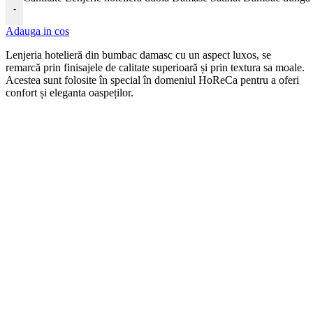
-
Adauga in cos
Len
j
eria
hotel
ier
ă
din
b
umb
ac damasc
cu
un
aspect
lux
os, se
remarcă prin finisajele de calitate superioară și prin textura sa moale.
Acestea sunt folosite în special în domeniul HoReCa pentru a oferi
confort și eleganta oaspeților.