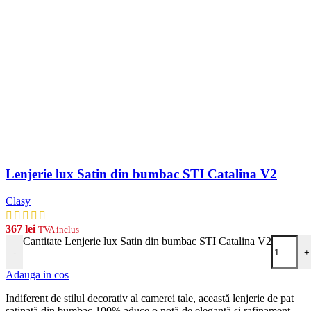
Lenjerie lux Satin din bumbac STI Catalina V2
Clasy
367
lei
TVA inclus
Cantitate Lenjerie lux Satin din bumbac STI Catalina V2
-
+
Adauga in cos
Indiferent de stilul decorativ al camerei tale, această lenjerie de pat
satinată din bumbac 100% aduce o notă de eleganță și rafinament,