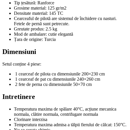
Tip țesătură: Ranforce
Grosime material: 125 gr/m2
Densitate material: 145 TC
Cearceaful de pilotă are sistemul de închidere cu nasturi.
Fetele de pernă sunt petrecute.
Greutate produs: 2.5 kg
Mod de ambalare: cutie elegantă
Țara de origine: Turcia
Dimensiuni
Setul conține 4 piese:
1 cearceaf de pilota cu dimensiunile 200×230 cm
1 cearceaf de pat cu dimensiunile 240×260 cm
2 fete de perna cu dimensiunile 50×70 cm
Intretinere
Temperatura maxima de spălare 40°C, acțiune mecanica
normala, clătire normala, centrifugare normala
Clorinare interzisa
Temperatura maxima admisa a tălpii fierului de călcat: 150°C.
Nu se curata chimic.