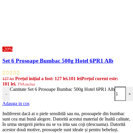
-20%
Set 6 Prosoape Bumbac 500g Hotel 6PR1 Alb
Prețul inițial a fost: 127 lei.
101
lei
Prețul curent este:
127
lei
101 lei.
TVA inclus
Cantitate Set 6 Prosoape Bumbac 500g Hotel 6PR1 Alb
-
+
Adauga in cos
Indiferent dacă ai o piele sensibilă sau nu, prosoapele din bumbac
sunt cea mai bună alegere. Datorită acestui material de înaltă calitate,
în urma stergerii pielea nu se va irita sau coji (descuama). Datorită
acestor două motive, prosoapele sunt ideale și pentru bebeluși.