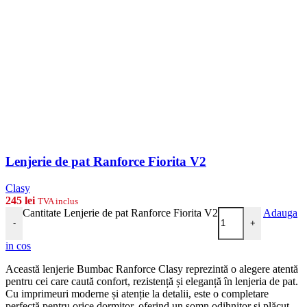
Lenjerie de pat Ranforce Fiorita V2
Clasy
245
lei
TVA inclus
Cantitate Lenjerie de pat Ranforce Fiorita V2
Adauga
-
+
in cos
Această lenjerie Bumbac Ranforce Clasy reprezintă o alegere atentă
pentru cei care caută confort, rezistență și eleganță în lenjeria de pat.
Cu imprimeuri moderne și atenție la detalii, este o completare
perfectă pentru orice dormitor, oferind un somn odihnitor și plăcut.