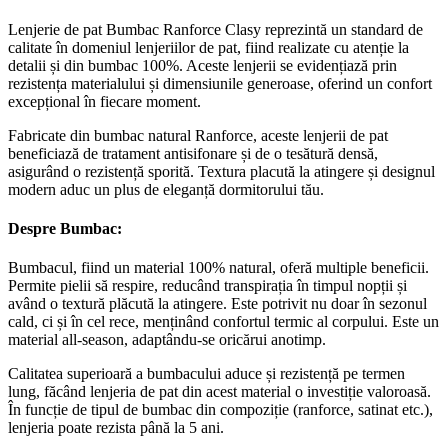
Lenjerie de pat Bumbac Ranforce Clasy reprezintă un standard de
calitate în domeniul lenjeriilor de pat, fiind realizate cu atenție la
detalii și din bumbac 100%. Aceste lenjerii se evidențiază prin
rezistența materialului și dimensiunile generoase, oferind un confort
excepțional în fiecare moment.
Fabricate din bumbac natural Ranforce, aceste lenjerii de pat
beneficiază de tratament antisifonare și de o tesătură densă,
asigurând o rezistență sporită. Textura placută la atingere și designul
modern aduc un plus de eleganță dormitorului tău.
Despre Bumbac:
Bumbacul, fiind un material 100% natural, oferă multiple beneficii.
Permite pielii să respire, reducând transpirația în timpul nopții și
având o textură plăcută la atingere. Este potrivit nu doar în sezonul
cald, ci și în cel rece, menținând confortul termic al corpului. Este un
material all-season, adaptându-se oricărui anotimp.
Calitatea superioară a bumbacului aduce și rezistență pe termen
lung, făcând lenjeria de pat din acest material o investiție valoroasă.
În funcție de tipul de bumbac din compoziție (ranforce, satinat etc.),
lenjeria poate rezista până la 5 ani.