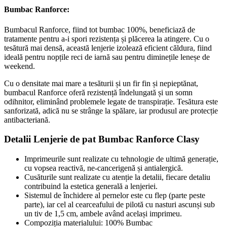
Bumbac Ranforce:
Bumbacul Ranforce, fiind tot bumbac 100%, beneficiază de
tratamente pentru a-i spori rezistența și plăcerea la atingere. Cu o
tesătură mai densă, această lenjerie izolează eficient căldura, fiind
ideală pentru nopțile reci de iarnă sau pentru diminețile leneșe de
weekend.
Cu o densitate mai mare a tesăturii și un fir fin și nepieptănat,
bumbacul Ranforce oferă rezistență îndelungată și un somn
odihnitor, eliminând problemele legate de transpirație. Tesătura este
sanforizată, adică nu se strânge la spălare, iar produsul are protecție
antibacteriană.
Detalii Lenjerie de pat Bumbac Ranforce Clasy
Imprimeurile sunt realizate cu tehnologie de ultimă generație,
cu vopsea reactivă, ne-cancerigenă și antialergică.
Cusăturile sunt realizate cu atenție la detalii, fiecare detaliu
contribuind la estetica generală a lenjeriei.
Sistemul de închidere al pernelor este cu flep (parte peste
parte), iar cel al cearceafului de pilotă cu nasturi ascunși sub
un tiv de 1,5 cm, ambele având același imprimeu.
Compoziția materialului: 100% Bumbac