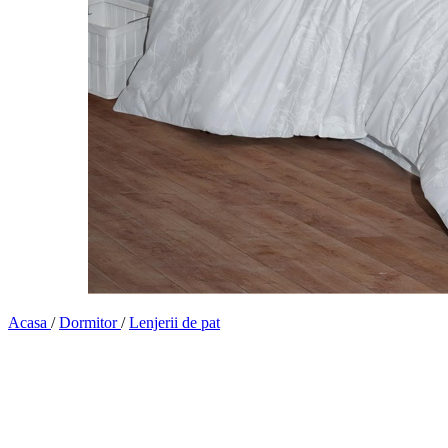
Acasa
/
Dormitor
/
Lenjerii de pat