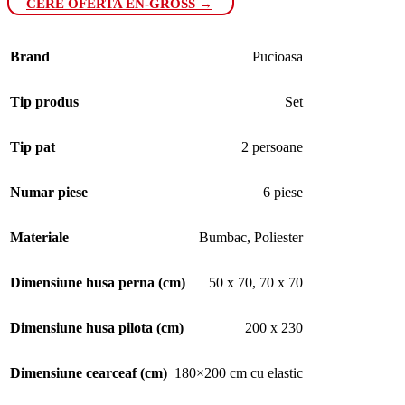
CERE OFERTA EN-GROSS →
Brand
Pucioasa
Tip produs
Set
Tip pat
2 persoane
Numar piese
6 piese
Materiale
Bumbac
,
Poliester
Dimensiune husa perna (cm)
50 x 70
,
70 x 70
Dimensiune husa pilota (cm)
200 x 230
Dimensiune cearceaf (cm)
180×200 cm cu elastic