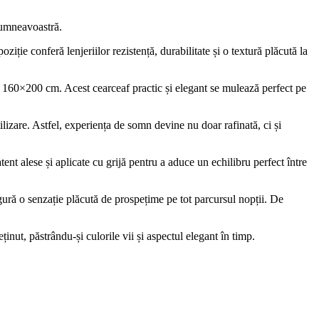
dumneavoastră.
ție conferă lenjeriilor rezistență, durabilitate și o textură plăcută la
u 160×200 cm. Acest cearceaf practic și elegant se mulează perfect pe
tilizare. Astfel, experiența de somn devine nu doar rafinată, ci și
ent alese și aplicate cu grijă pentru a aduce un echilibru perfect între
gură o senzație plăcută de prospețime pe tot parcursul nopții. De
eținut, păstrându-și culorile vii și aspectul elegant în timp.