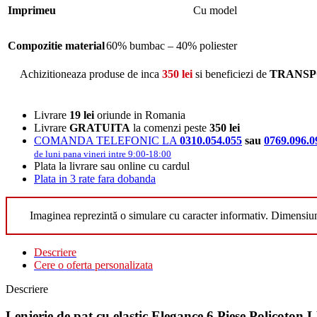
Imprimeu
Cu model
Compozitie material
60% bumbac – 40% poliester
Achizitioneaza produse de inca
350
lei
si beneficiezi de
TRANSP
Livrare
19 lei
oriunde in Romania
Livrare
GRATUITA
la comenzi peste
350 lei
COMANDA TELEFONIC LA
0310.054.055
sau
0769.096.0
de luni pana vineri intre 9:00-18:00
Plata la livrare sau online cu cardul
Plata in 3 rate fara dobanda
Imaginea reprezintă o simulare cu caracter informativ. Dimensiu
Descriere
Cere o oferta personalizata
Descriere
Lenjerie de pat cu elastic Elegance 6 Piese Policoton