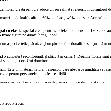
l floral, creata pentru a aduce un aer rafinat și elegant în dormitorul 
materiale de înaltă calitate: 60% bumbac și 40% poliester. Această compozi
pat cu elastic
, special creat pentru saltelele de dimensiuni 180×200 sa
 fixare sigură pe durata întregii nopți.
un aspect estetic plăcut, ci și un plus de funcționalitate și ușurință în u
 o atmosferă reconfortantă și plăcută în cameră. Detaliile florale sunt at
ță și bun gust oricărui dormitor.
ii. Este un material natural, respirabil, care absoarbe umiditatea și asi
ivite pentru persoanele cu pielea sensibilă.
ținerea acestora. Lenjeriile din această gamă sunt ușor de curățat și de într
180 x 200 x 25cm