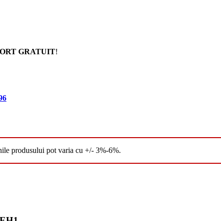
ORT GRATUIT
!
96
nile produsului pot varia cu +/- 3%-6%.
 LEH1