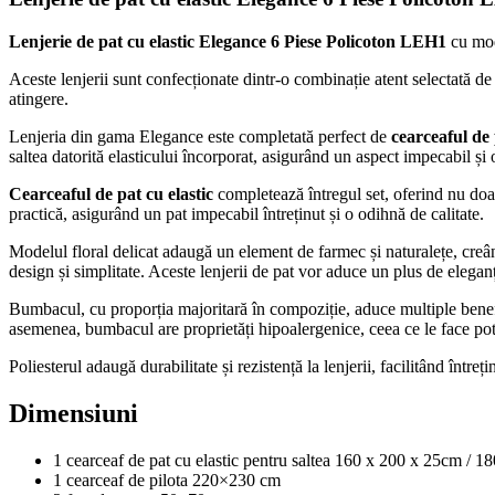
Lenjerie de pat cu elastic Elegance 6 Piese Policoton LEH1
cu mode
Aceste lenjerii sunt confecționate dintr-o combinație atent selectată de 
atingere.
Lenjeria din gama Elegance este completată perfect de
cearceaful de 
saltea datorită elasticului încorporat, asigurând un aspect impecabil și o
Cearceaful de pat cu elastic
completează întregul set, oferind nu doar 
practică, asigurând un pat impecabil întreținut și o odihnă de calitate.
Modelul floral delicat adaugă un element de farmec și naturalețe, creând
design și simplitate. Aceste lenjerii de pat vor aduce un plus de elegan
Bumbacul, cu proporția majoritară în compoziție, aduce multiple benefic
asemenea, bumbacul are proprietăți hipoalergenice, ceea ce le face potr
Poliesterul adaugă durabilitate și rezistență la lenjerii, facilitând între
Dimensiuni
1 cearceaf de pat cu elastic pentru saltea 160 x 200 x 25cm / 
1 cearceaf de pilota 220×230 cm