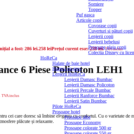
Somiere
Topper
Puf gasca
Articole copii
Covorase copii
Cuverturi si pături copii
Lenjerii copii
Lenjerii bebelusi
Prosoape plaja copii
nițial a fost: 286 lei.
258
lei
Prețul curent este: 258 lei.
TVA inclus
Colectia Disney cu licen
HoReCa
Halate de baie hotel
egance 6 Piese Policoton LEH1
Horeca en-gros
Lenjerii HoReCa
Lenjerii Damasc Bumbac
Lenjerii Damasc Policoton
Lenjerii Percale Bumbac
.
Lenjerii Ranforce Bumbac
TVA inclus
Lenjerii Satin Bumbac
Pilote HoReCa
Prosoape hotel
tru cei care doresc să îmbine eleganța cu confortul. Cu o varietate de mo
Prosoape albe
mosfere plăcute și relaxante.
Prosoape Economy
Prosoape colorate 500 gr
Prosoape colorate 550 gr