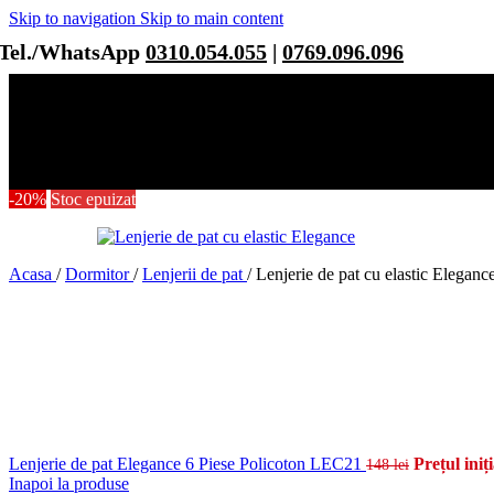
Skip to navigation
Skip to main content
Tel./WhatsApp
0310.054.055
|
0769.096.096
-20%
Stoc epuizat
Acasa
/
Dormitor
/
Lenjerii de pat
/
Lenjerie de pat cu elastic Elegan
Lenjerie de pat Elegance 6 Piese Policoton LEC21
Prețul iniți
148
lei
Inapoi la produse