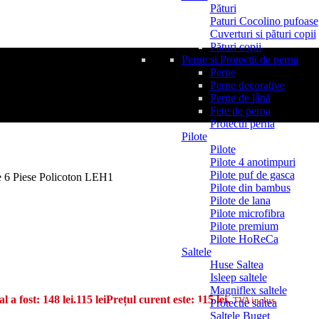
Pături
Paturi Cocolino pufoase
Cuverturi si pături copii
Pături copii
Perne si Protectii de perna
Perne
Perne decorative
Perne de lână
Fete de perna
Protectii perna
Pilote
Pilote
Pilote 4 anotimpuri
Pilote puf de gasca
ce 6 Piese Policoton LEH1
Pilote din bambus
Pilote de lana
Pilote microfibra
Pilote premium
Pilote HoReCa
Saltele
Huse Saltea
Isleep saltele
Magniflex saltele
al a fost: 148 lei.
115
lei
Prețul curent este: 115 lei.
TVA inclus
Protectie saltea
Saltele Buget