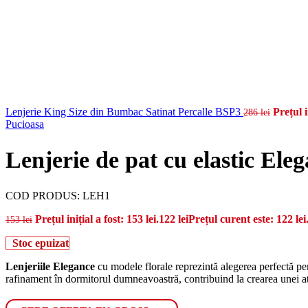
Lenjerie King Size din Bumbac Satinat Percalle BSP3
Prețul i
286
lei
Pucioasa
Lenjerie de pat cu elastic El
COD PRODUS:
LEH1
Prețul inițial a fost: 153 lei.
122
lei
Prețul curent este: 122 lei
153
lei
Stoc epuizat
Lenjeriile Elegance
cu modele florale reprezintă alegerea perfectă pen
rafinament în dormitorul dumneavoastră, contribuind la crearea unei at