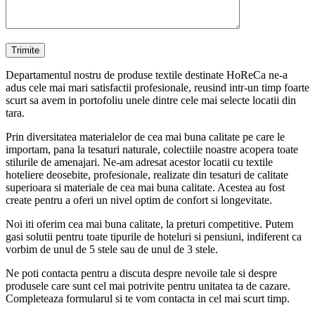
Departamentul nostru de produse textile destinate HoReCa ne-a
adus cele mai mari satisfactii profesionale, reusind intr-un timp foarte
scurt sa avem in portofoliu unele dintre cele mai selecte locatii din
tara.
Prin diversitatea materialelor de cea mai buna calitate pe care le
importam, pana la tesaturi naturale, colectiile noastre acopera toate
stilurile de amenajari. Ne-am adresat acestor locatii cu textile
hoteliere deosebite, profesionale, realizate din tesaturi de calitate
superioara si materiale de cea mai buna calitate. Acestea au fost
create pentru a oferi un nivel optim de confort si longevitate.
Noi iti oferim cea mai buna calitate, la preturi competitive. Putem
gasi solutii pentru toate tipurile de hoteluri si pensiuni, indiferent ca
vorbim de unul de 5 stele sau de unul de 3 stele.
Ne poti contacta pentru a discuta despre nevoile tale si despre
produsele care sunt cel mai potrivite pentru unitatea ta de cazare.
Completeaza formularul si te vom contacta in cel mai scurt timp.