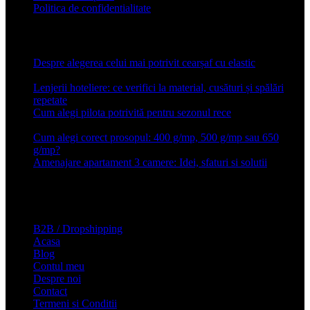
Politica de confidentialitate
Articole recente
Despre alegerea celui mai potrivit cearșaf cu elastic
13 iulie
2026
Lenjerii hoteliere: ce verifici la material, cusături și spălări
repetate
24 iunie 2026
Cum alegi pilota potrivită pentru sezonul rece
26 ianuarie
2026
Cum alegi corect prosopul: 400 g/mp, 500 g/mp sau 650
g/mp?
26 ianuarie 2026
Amenajare apartament 3 camere: Idei, sfaturi si solutii
16 mai
2025
Conforter.ro
B2B / Dropshipping
Acasa
Blog
Contul meu
Despre noi
Contact
Termeni si Conditii