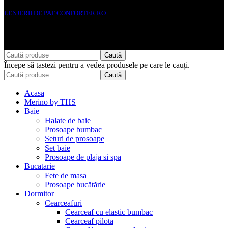
LENJERII DE PAT CONFORTER.RO
NMS Avante Consulting SRL
Caută
Începe să tastezi pentru a vedea produsele pe care le cauți.
Caută
Acasa
Merino by THS
Baie
Halate de baie
Prosoape bumbac
Seturi de prosoape
Set baie
Prosoape de plaja si spa
Bucatarie
Fete de masa
Prosoape bucătărie
Dormitor
Cearceafuri
Cearceaf cu elastic bumbac
Cearceaf pilota