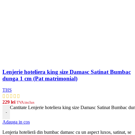
Lenjerie hoteliera king size Damasc Satinat Bumbac
dunga 1 cm (Pat matrimonial)
THS
229
lei
TVA inclus
Cantitate Lenjerie hoteliera king size Damasc Satinat Bumbac du
-
Adauga in cos
Len
j
eria
hotel
ier
ă
din
b
umb
ac damasc
cu
un
aspect
lux
os, satinat, se