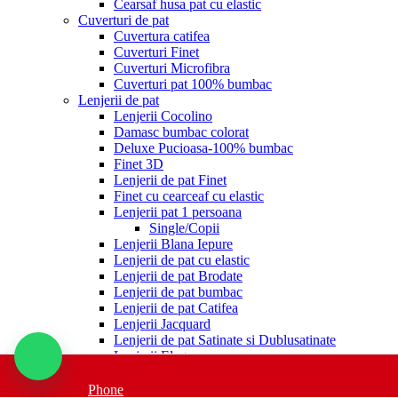
Cearsaf husa pat cu elastic
Cuverturi de pat
Cuvertura catifea
Cuverturi Finet
Cuverturi Microfibra
Cuverturi pat 100% bumbac
Lenjerii de pat
Lenjerii Cocolino
Damasc bumbac colorat
Deluxe Pucioasa-100% bumbac
Finet 3D
Lenjerii de pat Finet
Finet cu cearceaf cu elastic
Lenjerii pat 1 persoana
Single/Copii
Lenjerii Blana Iepure
Lenjerii de pat cu elastic
Lenjerii de pat Brodate
Lenjerii de pat bumbac
Lenjerii de pat Catifea
Lenjerii Jacquard
Lenjerii de pat Satinate si Dublusatinate
Lenjerii Elegance
Lenjerii de Lux
Lenjerii Percalle Imprimat
Phone