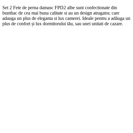
Set 2 Fete de perna damasc FPD2 albe
s
unt
conf
ection
ate
din
b
umb
ac
de
ce
a
m
ai
b
una
cal
itate
si
au
un
design
at
rag
ator
,
care
ad
auga
un
plus
de
eleg
anta
si
lux
camerei
. Ideale pentru a adăuga un
plus de confort și lux dormitorului tău, sau unei unitati de cazare.