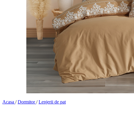
Acasa
/
Dormitor
/
Lenjerii de pat