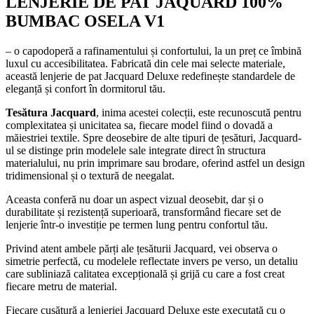
LENJERIE DE PAT JAQUARD 100%
BUMBAC OSELA V1
– o capodoperă a rafinamentului și confortului, la un preț ce îmbină
luxul cu accesibilitatea. Fabricată din cele mai selecte materiale,
această lenjerie de pat Jacquard Deluxe redefinește standardele de
eleganță și confort în dormitorul tău.
Tesătura Jacquard
, inima acestei colecții, este recunoscută pentru
complexitatea și unicitatea sa, fiecare model fiind o dovadă a
măiestriei textile. Spre deosebire de alte tipuri de țesături, Jacquard-
ul se distinge prin modelele sale integrate direct în structura
materialului, nu prin imprimare sau brodare, oferind astfel un design
tridimensional și o textură de neegalat.
Aceasta conferă nu doar un aspect vizual deosebit, dar și o
durabilitate și rezistență superioară, transformând fiecare set de
lenjerie într-o investiție pe termen lung pentru confortul tău.
Privind atent ambele părți ale țesăturii Jacquard, vei observa o
simetrie perfectă, cu modelele reflectate invers pe verso, un detaliu
care subliniază calitatea excepțională și grijă cu care a fost creat
fiecare metru de material.
Fiecare cusătură a lenjeriei Jacquard Deluxe este executată cu o