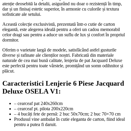
atenție deosebită la detalii, asigurând nu doar o rezistență în timp,
dar și un finisaj estetic superior, în armonie cu culorile și textura
sofisticate ale setului.
Această colecție exclusivistă, prezentată într-o cutie de carton
elegantă, este alegerea ideală pentru a oferi un cadou memorabil
celor dragi sau pentru a aduce un suflu de lux și confort în propriul
dormitor.
Oferim o varietate largă de modele, satisfăcând astfel gusturile
diverse și rafinate ale clienților noștri. Fabricată din materiale
naturale de cea mai bună calitate, lenjeria de pat Jacquard Deluxe
este perfectă pentru toate vârstele, promițând un somn odihnitor și
plăcut.
Caracteristici Lenjerie 6 Piese Jacquard
Deluxe OSELA V1:
– cearceaf pat 240x260cm
– cearceaf pt. pilota 200x220cm
– 4 bucăți fete de pernă: 2 buc 50x70cm; 2 buc 70×70 cm
Produsul vine ambalat în cutie eleganta de carton, fiind ideal
pentru a putea fi daruit.