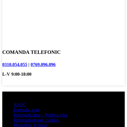
COMANDA TELEFONIC
0310.054.055
|
0769.096.096
L-V 9:00-18:00
Informatii clienti
ANPC
Formular retur
Informatii retur – Politica retur
Informatii despre cookies
Modalitati de plata