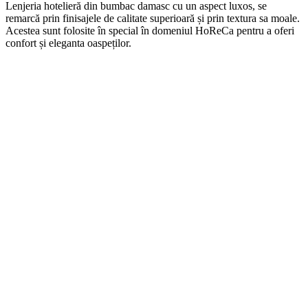
Len
j
eria
hotel
ier
ă
din
b
umb
ac damasc
cu
un
aspect
lux
os, se
remarcă prin finisajele de calitate superioară și prin textura sa moale.
Acestea sunt folosite în special în domeniul HoReCa pentru a oferi
confort și eleganta oaspeților.