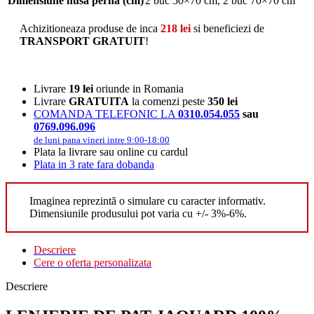
Dimensiune husa perna (cm)
2 buc 50×70 cm
,
2 buc 70×70 cm
Achizitioneaza produse de inca
218
lei
si beneficiezi de
TRANSPORT GRATUIT
!
Livrare
19 lei
oriunde in Romania
Livrare
GRATUITA
la comenzi peste
350 lei
COMANDA TELEFONIC LA
0310.054.055
sau
0769.096.096
de luni pana vineri intre 9:00-18:00
Plata la livrare sau online cu cardul
Plata in 3 rate fara dobanda
Imaginea reprezintă o simulare cu caracter informativ.
Dimensiunile produsului pot varia cu +/- 3%-6%.
Descriere
Cere o oferta personalizata
Descriere