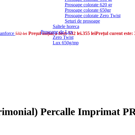
Prosoape colorate 620 gr
Prosoape colorate 650gr
Prosoape colorate Zero Twist
Seturi de prosoape
Saltele horeca
Prosoape de Lux
Ranforce
Prețul inițial a fost: 532 lei.
355
lei
Prețul curent este: 
532
lei
Zero Twist
Lux 650g/mp
trimonial) Percalle Imprimat 