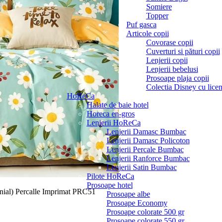
Somiere
Topper
Puf gasca
Articole copii
Covorase copii
Cuverturi si pături copii
Lenjerii copii
Lenjerii bebelusi
Prosoape plaja copii
Colectia Disney cu licen
HoReCa
Halate de baie hotel
Horeca en-gros
Lenjerii HoReCa
Lenjerii Damasc Bumbac
Lenjerii Damasc Policoton
Lenjerii Percale Bumbac
Lenjerii Ranforce Bumbac
Lenjerii Satin Bumbac
Pilote HoReCa
Prosoape hotel
onial) Percalle Imprimat PRC51
Prosoape albe
Prosoape Economy
Prosoape colorate 500 gr
Prosoape colorate 550 gr