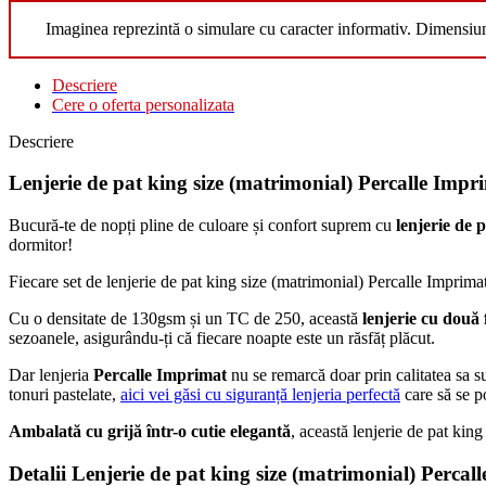
Imaginea reprezintă o simulare cu caracter informativ. Dimensiu
Descriere
Cere o oferta personalizata
Descriere
Lenjerie de pat king size (matrimonial) Percalle Impr
Bucură-te de nopți pline de culoare și confort suprem cu
lenjerie de 
dormitor!
Fiecare set de lenjerie de pat king size (matrimonial) Percalle Imprimat
Cu o densitate de 130gsm și un TC de 250, această
lenjerie cu două 
sezoanele, asigurându-ți că fiecare noapte este un răsfăț plăcut.
Dar lenjeria
Percalle Imprimat
nu se remarcă doar prin calitatea sa su
tonuri pastelate,
aici vei găsi cu siguranță lenjeria perfectă
care să se po
Ambalată cu grijă într-o cutie elegantă
, această lenjerie de pat kin
Detalii Lenjerie de pat king size (matrimonial) Percal