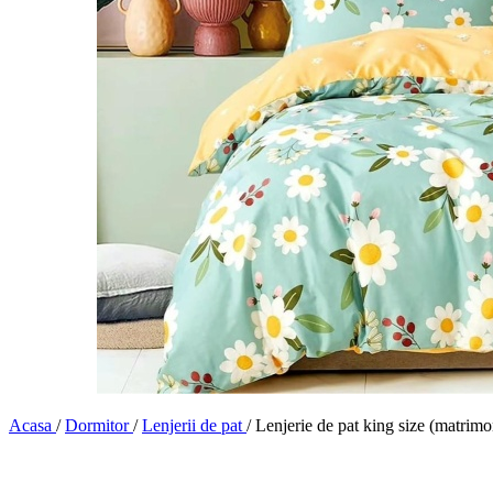
Acasa
/
Dormitor
/
Lenjerii de pat
/
Lenjerie de pat king size (matrim