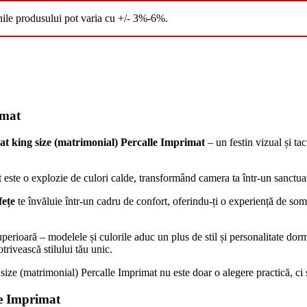
nile produsului pot varia cu +/- 3%-6%.
imat
pat king size (matrimonial) Percalle Imprimat
– un festin vizual și tac
 este o explozie de culori calde, transformând camera ta într-un sanctuar
fețe
te învăluie într-un cadru de confort, oferindu-ți o experiență de somn
perioară – modelele și culorile aduc un plus de stil și personalitate dormi
trivească stilului tău unic.
g size (matrimonial) Percalle Imprimat nu este doar o alegere practică, ci
le Imprimat