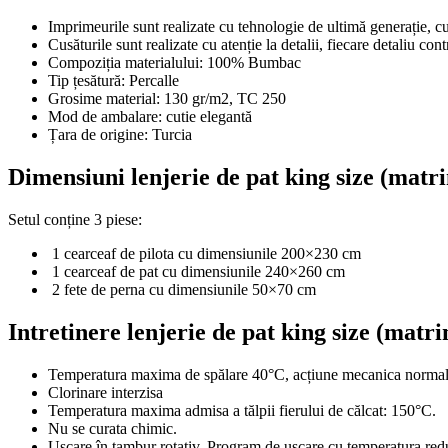
Imprimeurile sunt realizate cu tehnologie de ultimă generație, cu
Cusăturile sunt realizate cu atenție la detalii, fiecare detaliu cont
Compoziția materialului: 100% Bumbac
Tip țesătură: Percalle
Grosime material: 130 gr/m2, TC 250
Mod de ambalare: cutie elegantă
Țara de origine: Turcia
Dimensiuni lenjerie de pat king size (mat
Setul conține 3 piese:
1 cearceaf de pilota cu dimensiunile 200×230 cm
1 cearceaf de pat cu dimensiunile 240×260 cm
2 fete de perna cu dimensiunile 50×70 cm
Intretinere lenjerie de pat king size (mat
Temperatura maxima de spălare 40°C, acțiune mecanica normala,
Clorinare interzisa
Temperatura maxima admisa a tălpii fierului de călcat: 150°C.
Nu se curata chimic.
Uscare în tambur rotativ. Program de uscare cu temperatura red