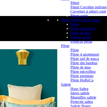
Pături
Paturi Cocolino pufoase
Cuverturi si pături copii
Pături copii
Perne si Protectii de perna
Perne
Perne decorative
Perne de lână
Fete de perna
Protectii perna
Pilote
Pilote
Pilote 4 anotimpuri
Pilote puf de gasca
Pilote din bambus
Pilote de lana
Pilote microfibra
Pilote premium
Pilote HoReCa
Saltele
Huse Saltea
Isleep saltele
Magniflex saltele
Protectie saltea
Saltele Buget