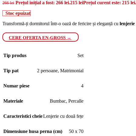
Prețul inițial a fost: 266 lei.
215
lei
Prețul curent este: 215 lei
266
lei
Stoc epuizat
Transformă-ți dormitorul într-o oază de fericire și eleganță cu
lenjerie
CERE OFERTA EN-GROSS →
Tip produs
Set
Tip pat
2 persoane
,
Matrimonial
Numar piese
4
Materiale
Bumbac
,
Percalle
Caracteristici cheie
Lenjerie cu două fețe
Dimensiune husa perna (cm)
50 x 70