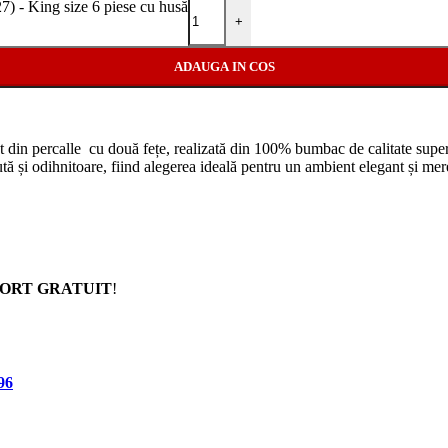
King size 6 piese cu husă
+
ADAUGA IN COS
t din percalle cu două fețe, realizată din 100% bumbac de calitate superi
ută și odihnitoare, fiind alegerea ideală pentru un ambient elegant și me
ORT GRATUIT
!
96