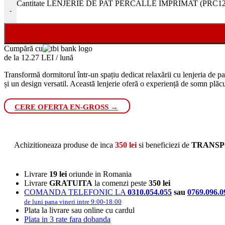
Cantitate LENJERIE DE PAT PERCALLE IMPRIMAT (PRC127) - 
-
Cumpără cu
de la 12.27 LEI / lună
Transformă dormitorul într-un spațiu dedicat relaxării cu lenjeria de pa
și un design versatil. Această lenjerie oferă o experiență de somn plăc
CERE OFERTA EN-GROSS →
Achizitioneaza produse de inca
350
lei
si beneficiezi de
TRANSP
Livrare
19 lei
oriunde in Romania
Livrare
GRATUITA
la comenzi peste
350 lei
COMANDA TELEFONIC LA
0310.054.055
sau
0769.096.0
de luni pana vineri intre 9:00-18:00
Plata la livrare sau online cu cardul
Plata in 3 rate fara dobanda