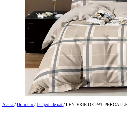
Acasa
/
Dormitor
/
Lenjerii de pat
/
LENJERIE DE PAT PERCALLE IM