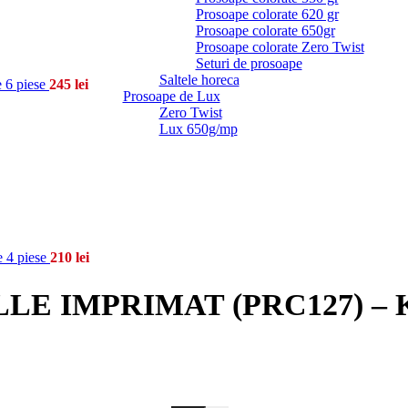
Prosoape colorate 620 gr
Prosoape colorate 650gr
Prosoape colorate Zero Twist
Seturi de prosoape
Saltele horeca
6 piese
245
lei
Prosoape de Lux
Zero Twist
Lux 650g/mp
4 piese
210
lei
IMPRIMAT (PRC127) – King 