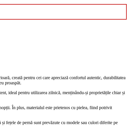
oară, creată pentru cei care apreciază confortul autentic, durabilitatea
reu proaspăt.
ent, ideal pentru utilizarea zilnică, menținându-și proprietățile chiar și
ții. În plus, materialul este prietenos cu pielea, fiind potrivit
 și fețele de pernă sunt prevăzute cu modele sau culori diferite pe