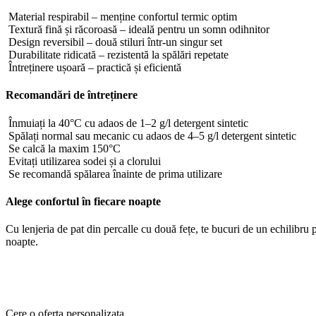
Material respirabil – menține confortul termic optim
Textură fină și răcoroasă – ideală pentru un somn odihnitor
Design reversibil – două stiluri într-un singur set
Durabilitate ridicată – rezistentă la spălări repetate
Întreținere ușoară – practică și eficientă
Recomandări de întreținere
Înmuiați la 40°C cu adaos de 1–2 g/l detergent sintetic
Spălați normal sau mecanic cu adaos de 4–5 g/l detergent sintetic
Se calcă la maxim 150°C
Evitați utilizarea sodei și a clorului
Se recomandă spălarea înainte de prima utilizare
Alege confortul în fiecare noapte
Cu lenjeria de pat din percalle cu două fețe, te bucuri de un echilibru p
noapte.
Cere o oferta personalizata