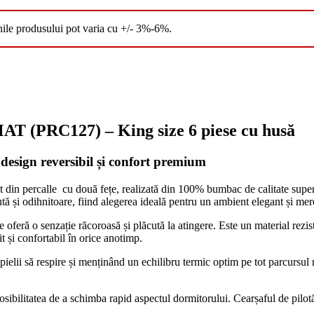
nile produsului pot varia cu +/- 3%-6%.
PRC127) – King size 6 piese cu husă
design reversibil și confort premium
t din percalle cu două fețe, realizată din 100% bumbac de calitate superi
ută și odihnitoare, fiind alegerea ideală pentru un ambient elegant și me
 oferă o senzație răcoroasă și plăcută la atingere. Este un material rezist
t și confortabil în orice anotimp.
lii să respire și menținând un echilibru termic optim pe tot parcursul nop
osibilitatea de a schimba rapid aspectul dormitorului. Cearșaful de pilotă