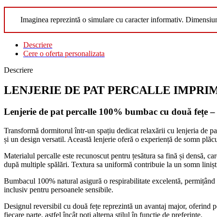
Imaginea reprezintă o simulare cu caracter informativ. Dimensiu
Descriere
Cere o oferta personalizata
Descriere
LENJERIE DE PAT PERCALLE IMPRIMAT (
Lenjerie de pat percalle 100% bumbac cu două fețe – 
Transformă dormitorul într-un spațiu dedicat relaxării cu lenjeria de pa
și un design versatil. Această lenjerie oferă o experiență de somn plăc
Materialul percalle este recunoscut pentru țesătura sa fină și densă, care
după multiple spălări. Textura sa uniformă contribuie la un somn liniști
Bumbacul 100% natural asigură o respirabilitate excelentă, permițând pie
inclusiv pentru persoanele sensibile.
Designul reversibil cu două fețe reprezintă un avantaj major, oferind p
fiecare parte, astfel încât poți alterna stilul în funcție de preferințe.