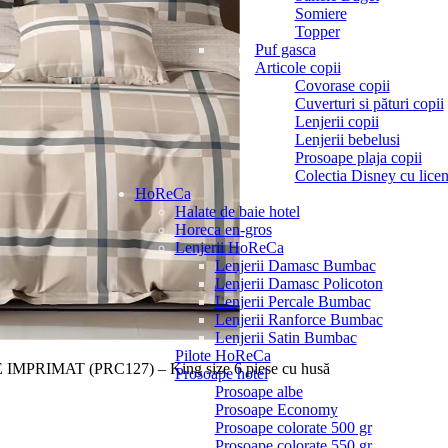
Somiere
Topper
Puf gasca
Articole copii
Covorase copii
Cuverturi si pături copii
Lenjerii copii
Lenjerii bebelusi
Prosoape plaja copii
Colectia Disney cu licen
HoReCa
Halate de baie hotel
Horeca en-gros
Lenjerii HoReCa
Lenjerii Damasc Bumbac
Lenjerii Damasc Policoton
Lenjerii Percale Bumbac
Lenjerii Ranforce Bumbac
Lenjerii Satin Bumbac
Pilote HoReCa
PRIMAT (PRC127) – King size 6 piese cu husă
Prosoape hotel
Prosoape albe
Prosoape Economy
Prosoape colorate 500 gr
Prosoape colorate 550 gr