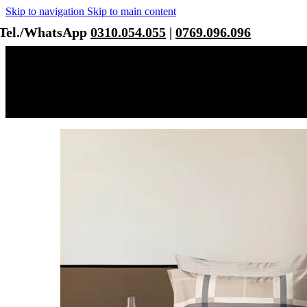
Skip to navigation
Skip to main content
Tel./WhatsApp
0310.054.055
|
0769.096.096