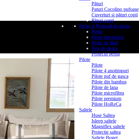
Pături
Paturi Cocolino pufoase
Cuverturi si pături copii
Pături copii
Perne si Protectii de perna
Perne
Perne decorative
Perne de lână
Fete de perna
Protectii perna
Pilote
Pilote
Pilote 4 anotimpuri
Pilote puf de gasca
Pilote din bambus
Pilote de lana
Pilote microfibra
Pilote premium
Pilote HoReCa
Saltele
Huse Saltea
Isleep saltele
Magniflex saltele
Protectie saltea
Saltele Buget