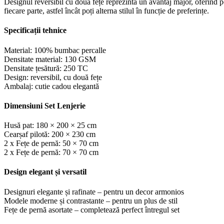
Designul reversibil cu două fețe reprezintă un avantaj major, oferind p
fiecare parte, astfel încât poți alterna stilul în funcție de preferințe.
Specificații tehnice
Material: 100% bumbac percalle
Densitate material: 130 GSM
Densitate țesătură: 250 TC
Design: reversibil, cu două fețe
Ambalaj: cutie cadou elegantă
Dimensiuni Set Lenjerie
Husă pat: 180 × 200 × 25 cm
Cearșaf pilotă: 200 × 230 cm
2 x Fețe de pernă: 50 × 70 cm
2 x Fețe de pernă: 70 × 70 cm
Design elegant și versatil
Designuri elegante și rafinate – pentru un decor armonios
Modele moderne și contrastante – pentru un plus de stil
Fețe de pernă asortate – completează perfect întregul set