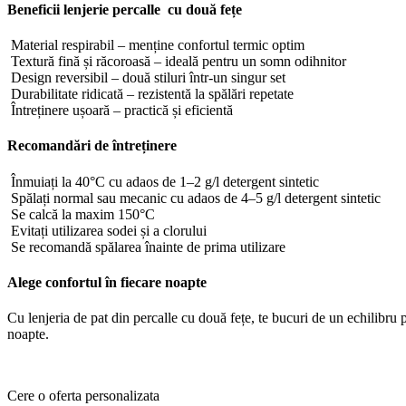
Beneficii lenjerie percalle cu două fețe
Material respirabil – menține confortul termic optim
Textură fină și răcoroasă – ideală pentru un somn odihnitor
Design reversibil – două stiluri într-un singur set
Durabilitate ridicată – rezistentă la spălări repetate
Întreținere ușoară – practică și eficientă
Recomandări de întreținere
Înmuiați la 40°C cu adaos de 1–2 g/l detergent sintetic
Spălați normal sau mecanic cu adaos de 4–5 g/l detergent sintetic
Se calcă la maxim 150°C
Evitați utilizarea sodei și a clorului
Se recomandă spălarea înainte de prima utilizare
Alege confortul în fiecare noapte
Cu lenjeria de pat din percalle cu două fețe, te bucuri de un echilibru p
noapte.
Cere o oferta personalizata