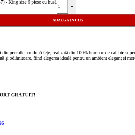
King size 6 piese cu husă
+
ADAUGA IN COS
t din percalle cu două fețe, realizată din 100% bumbac de calitate superi
ută și odihnitoare, fiind alegerea ideală pentru un ambient elegant și me
ORT GRATUIT
!
96