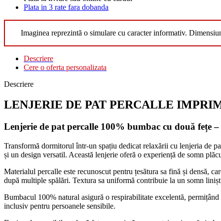
Plata in 3 rate fara dobanda
Imaginea reprezintă o simulare cu caracter informativ. Dimensiu
Descriere
Cere o oferta personalizata
Descriere
LENJERIE DE PAT PERCALLE IMPRIMAT (
Lenjerie de pat percalle 100% bumbac cu două fețe – 
Transformă dormitorul într-un spațiu dedicat relaxării cu lenjeria de pa
și un design versatil. Această lenjerie oferă o experiență de somn plăc
Materialul percalle este recunoscut pentru țesătura sa fină și densă, care
după multiple spălări. Textura sa uniformă contribuie la un somn liniști
Bumbacul 100% natural asigură o respirabilitate excelentă, permițând pie
inclusiv pentru persoanele sensibile.