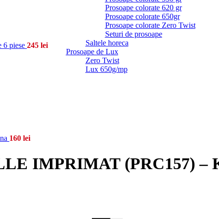
Prosoape colorate 620 gr
Prosoape colorate 650gr
Prosoape colorate Zero Twist
Seturi de prosoape
Saltele horeca
6 piese
245
lei
Prosoape de Lux
Zero Twist
Lux 650g/mp
ana
160
lei
IMPRIMAT (PRC157) – King 