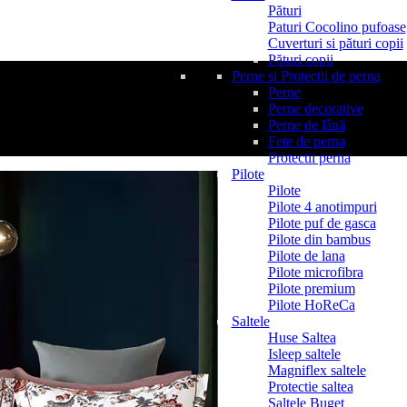
Pături
Paturi Cocolino pufoase
Cuverturi si pături copii
Pături copii
Perne si Protectii de perna
Perne
Perne decorative
Perne de lână
Fete de perna
Protectii perna
Pilote
Pilote
Pilote 4 anotimpuri
Pilote puf de gasca
Pilote din bambus
Pilote de lana
Pilote microfibra
Pilote premium
Pilote HoReCa
Saltele
Huse Saltea
Isleep saltele
Magniflex saltele
Protectie saltea
Saltele Buget