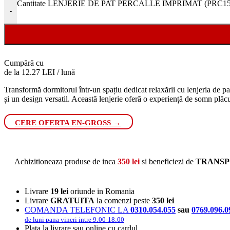
Cantitate LENJERIE DE PAT PERCALLE IMPRIMAT (PRC157) - 
-
Cumpără cu
de la 12.27 LEI / lună
Transformă dormitorul într-un spațiu dedicat relaxării cu lenjeria de pa
și un design versatil. Această lenjerie oferă o experiență de somn plăc
CERE OFERTA EN-GROSS →
Achizitioneaza produse de inca
350
lei
si beneficiezi de
TRANSP
Livrare
19 lei
oriunde in Romania
Livrare
GRATUITA
la comenzi peste
350 lei
COMANDA TELEFONIC LA
0310.054.055
sau
0769.096.0
de luni pana vineri intre 9:00-18:00
Plata la livrare sau online cu cardul