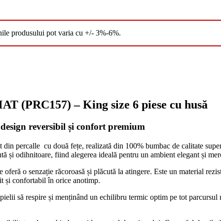
nile produsului pot varia cu +/- 3%-6%.
PRC157) – King size 6 piese cu husă
design reversibil și confort premium
t din percalle cu două fețe, realizată din 100% bumbac de calitate superi
ută și odihnitoare, fiind alegerea ideală pentru un ambient elegant și me
 oferă o senzație răcoroasă și plăcută la atingere. Este un material rezist
t și confortabil în orice anotimp.
lii să respire și menținând un echilibru termic optim pe tot parcursul nop