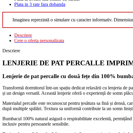
Plata in 3 rate fara dobanda
Imaginea reprezintă o simulare cu caracter informativ. Dimensiu
Descriere
Cere o oferta personalizata
Descriere
LENJERIE DE PAT PERCALLE IMPRIMAT
Lenjerie de pat percalle cu două fețe din 100% bumba
Transformă dormitorul într-un spațiu dedicat relaxării cu lenjeria de pa
și un design versatil. Această lenjerie oferă o experiență de somn plăc
Materialul percalle este recunoscut pentru țesătura sa fină și densă, care
după multiple spălări. Textura sa uniformă contribuie la un somn liniști
Bumbacul 100% natural asigură o respirabilitate excelentă, permițând pie
inclusiv pentru persoanele sensibile.