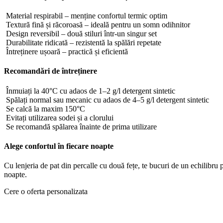
Material respirabil – menține confortul termic optim
Textură fină și răcoroasă – ideală pentru un somn odihnitor
Design reversibil – două stiluri într-un singur set
Durabilitate ridicată – rezistentă la spălări repetate
Întreținere ușoară – practică și eficientă
Recomandări de întreținere
Înmuiați la 40°C cu adaos de 1–2 g/l detergent sintetic
Spălați normal sau mecanic cu adaos de 4–5 g/l detergent sintetic
Se calcă la maxim 150°C
Evitați utilizarea sodei și a clorului
Se recomandă spălarea înainte de prima utilizare
Alege confortul în fiecare noapte
Cu lenjeria de pat din percalle cu două fețe, te bucuri de un echilibru p
noapte.
Cere o oferta personalizata