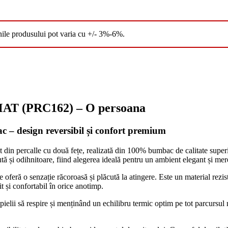
nile produsului pot varia cu +/- 3%-6%.
 (PRC162) – O persoana
c – design reversibil și confort premium
t din percalle cu două fețe, realizată din 100% bumbac de calitate superi
ută și odihnitoare, fiind alegerea ideală pentru un ambient elegant și me
 oferă o senzație răcoroasă și plăcută la atingere. Este un material rezist
t și confortabil în orice anotimp.
lii să respire și menținând un echilibru termic optim pe tot parcursul nop