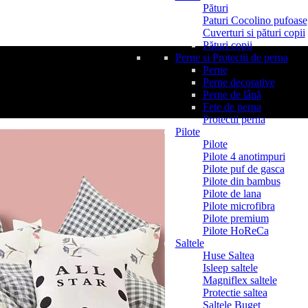
Pături
Paturi Cocolino pufoase
Cuverturi si pături copii
Pături copii
Perne si Protectii de perna
Perne
Perne decorative
Perne de lână
Fete de perna
Protectii perna
Pilote
Pilote
Pilote 4 anotimpuri
Pilote puf de gasca
Pilote din bambus
Pilote de lana
Pilote microfibra
Pilote premium
Pilote HoReCa
Saltele
Huse Saltea
Isleep saltele
Magniflex saltele
Protectie saltea
Saltele Buget