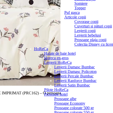
Somiere
Topper
Puf gasca
Articole copii
Covorase copii
Cuverturi si pături copii
Lenjerii copii
Lenjerii bebelusi
Prosoape plaja copii
Colectia Disney cu licen
HoReCa
Halate de baie hotel
Horeca en-gros
Lenjerii HoReCa
Lenjerii Damasc Bumbac
Lenjerii Damasc Policoton
Lenjerii Percale Bumbac
Lenjerii Ranforce Bumbac
Lenjerii Satin Bumbac
Pilote HoReCa
IMPRIMAT (PRC162) – O persoana
Prosoape hotel
Prosoape albe
Prosoape Economy
Prosoape colorate 500 gr
Prosoape colorate 550 gr