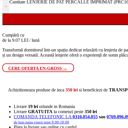
Cantitate LENJERIE DE PAT PERCALLE IMPRIMAT (PRC162)
-
Cumpără cu
de la 9.07 LEI / lună
Transformă dormitorul într-un spațiu dedicat relaxării cu lenjeria de pa
și un design versatil. Această lenjerie oferă o experiență de somn plăc
CERE OFERTA EN-GROSS →
Achizitioneaza produse de inca
350
lei
si beneficiezi de
TRANSP
Livrare
19 lei
oriunde in Romania
Livrare
GRATUITA
la comenzi peste
350 lei
COMANDA TELEFONIC LA
0310.054.055
sau
0769.096.0
de luni pana vineri intre 9:00-18:00
Plata la livrare sau online cu cardul