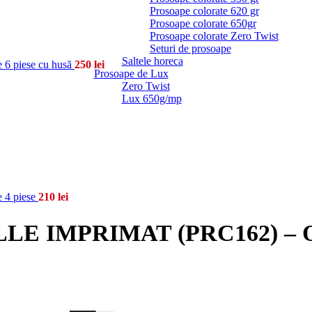
Prosoape colorate 620 gr
Prosoape colorate 650gr
Prosoape colorate Zero Twist
Seturi de prosoape
Saltele horeca
 piese cu husă
250
lei
Prosoape de Lux
Zero Twist
Lux 650g/mp
4 piese
210
lei
E IMPRIMAT (PRC162) – O