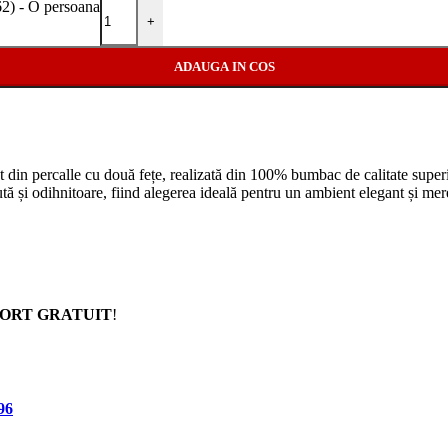
 - O persoana
+
ADAUGA IN COS
t din percalle cu două fețe, realizată din 100% bumbac de calitate superi
ută și odihnitoare, fiind alegerea ideală pentru un ambient elegant și me
ORT GRATUIT
!
96