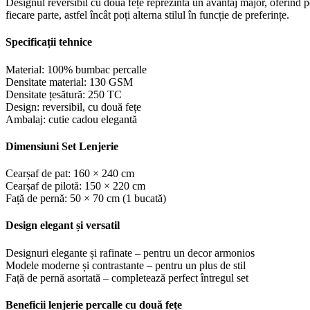
Designul reversibil cu două fețe reprezintă un avantaj major, oferind p
fiecare parte, astfel încât poți alterna stilul în funcție de preferințe.
Specificații tehnice
Material: 100% bumbac percalle
Densitate material: 130 GSM
Densitate țesătură: 250 TC
Design: reversibil, cu două fețe
Ambalaj: cutie cadou elegantă
Dimensiuni Set Lenjerie
Cearșaf de pat: 160 × 240 cm
Cearșaf de pilotă: 150 × 220 cm
Față de pernă: 50 × 70 cm (1 bucată)
Design elegant și versatil
Designuri elegante și rafinate – pentru un decor armonios
Modele moderne și contrastante – pentru un plus de stil
Față de pernă asortată – completează perfect întregul set
Beneficii lenjerie percalle cu două fețe