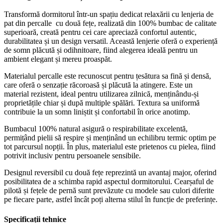
Transformă dormitorul într-un spațiu dedicat relaxării cu lenjeria de
pat din percalle cu două fețe, realizată din 100% bumbac de calitate
superioară, creată pentru cei care apreciază confortul autentic,
durabilitatea și un design versatil. Această lenjerie oferă o experiență
de somn plăcută și odihnitoare, fiind alegerea ideală pentru un
ambient elegant și mereu proaspăt.
Materialul percalle este recunoscut pentru țesătura sa fină și densă,
care oferă o senzație răcoroasă și plăcută la atingere. Este un
material rezistent, ideal pentru utilizarea zilnică, menținându-și
proprietățile chiar și după multiple spălări. Textura sa uniformă
contribuie la un somn liniștit și confortabil în orice anotimp.
Bumbacul 100% natural asigură o respirabilitate excelentă,
permițând pielii să respire și menținând un echilibru termic optim pe
tot parcursul nopții. În plus, materialul este prietenos cu pielea, fiind
potrivit inclusiv pentru persoanele sensibile.
Designul reversibil cu două fețe reprezintă un avantaj major, oferind
posibilitatea de a schimba rapid aspectul dormitorului. Cearșaful de
pilotă și fețele de pernă sunt prevăzute cu modele sau culori diferite
pe fiecare parte, astfel încât poți alterna stilul în funcție de preferințe.
Specificații tehnice