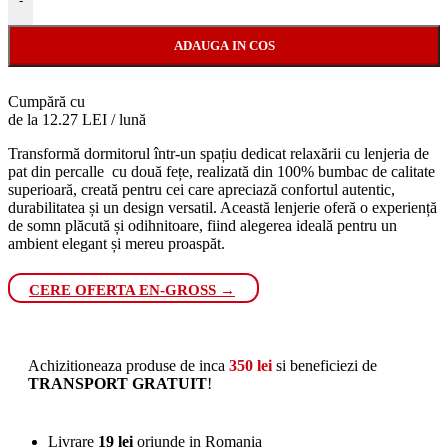
-
ADAUGA IN COS
Cumpără cu
de la 12.27 LEI / lună
Transformă dormitorul într-un spațiu dedicat relaxării cu lenjeria de
pat din percalle cu două fețe, realizată din 100% bumbac de calitate
superioară, creată pentru cei care apreciază confortul autentic,
durabilitatea și un design versatil. Această lenjerie oferă o experiență
de somn plăcută și odihnitoare, fiind alegerea ideală pentru un
ambient elegant și mereu proaspăt.
CERE OFERTA EN-GROSS →
Achizitioneaza produse de inca
350
lei
si beneficiezi de
TRANSPORT GRATUIT
!
Livrare
19 lei
oriunde in Romania