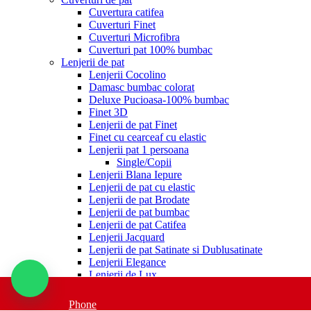
Cuvertura catifea
Cuverturi Finet
Cuverturi Microfibra
Cuverturi pat 100% bumbac
Lenjerii de pat
Lenjerii Cocolino
Damasc bumbac colorat
Deluxe Pucioasa-100% bumbac
Finet 3D
Lenjerii de pat Finet
Finet cu cearceaf cu elastic
Lenjerii pat 1 persoana
Single/Copii
Lenjerii Blana Iepure
Lenjerii de pat cu elastic
Lenjerii de pat Brodate
Lenjerii de pat bumbac
Lenjerii de pat Catifea
Lenjerii Jacquard
Lenjerii de pat Satinate si Dublusatinate
Lenjerii Elegance
Lenjerii de Lux
Lenjerii Percalle Imprimat
Lenjerii Ranforce Boutique
Phone