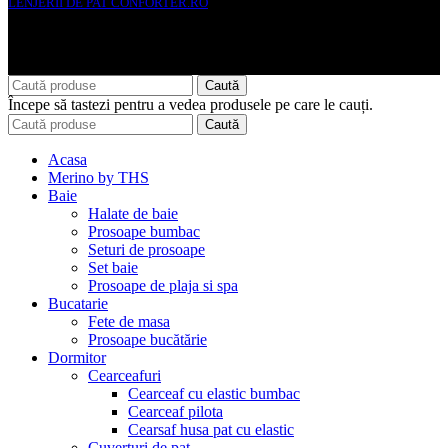
LENJERII DE PAT CONFORTER.RO
NMS Avante Consulting SRL
Caută
Începe să tastezi pentru a vedea produsele pe care le cauți.
Caută
Acasa
Merino by THS
Baie
Halate de baie
Prosoape bumbac
Seturi de prosoape
Set baie
Prosoape de plaja si spa
Bucatarie
Fete de masa
Prosoape bucătărie
Dormitor
Cearceafuri
Cearceaf cu elastic bumbac
Cearceaf pilota
Cearsaf husa pat cu elastic
Cuverturi de pat