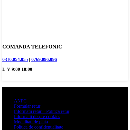
COMANDA TELEFONIC
0310.054.055
|
0769.096.096
L-V 9:00-18:00
Informatii clienti
ANPC
Formular retur
Informatii retur – Politica retur
Informatii despre cookies
Modalitati de plata
Politica de confidentialitate