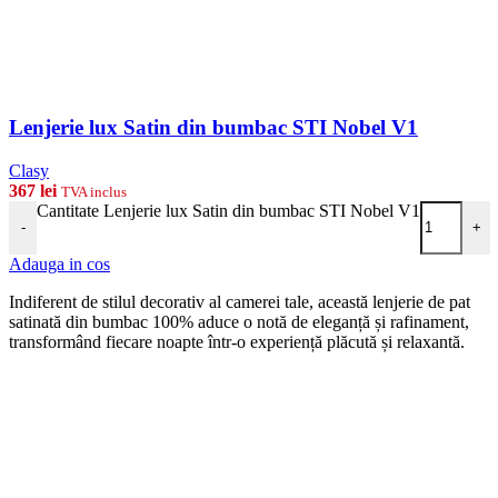
Lenjerie lux Satin din bumbac STI Nobel V1
Clasy
367
lei
TVA inclus
Cantitate Lenjerie lux Satin din bumbac STI Nobel V1
-
+
Adauga in cos
Indiferent de stilul decorativ al camerei tale, această lenjerie de pat
satinată din bumbac 100% aduce o notă de eleganță și rafinament,
transformând fiecare noapte într-o experiență plăcută și relaxantă.