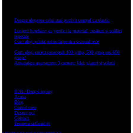
Articole recente
Despre alegerea celui mai potrivit cearșaf cu elastic
13 iulie
2026
Lenjerii hoteliere: ce verifici la material, cusături și spălări
repetate
24 iunie 2026
Cum alegi pilota potrivită pentru sezonul rece
26 ianuarie
2026
Cum alegi corect prosopul: 400 g/mp, 500 g/mp sau 650
g/mp?
26 ianuarie 2026
Amenajare apartament 3 camere: Idei, sfaturi si solutii
16 mai
2025
Conforter.ro
B2B / Dropshipping
Acasa
Blog
Contul meu
Despre noi
Contact
Termeni si Conditii