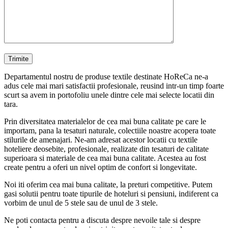
Departamentul nostru de produse textile destinate HoReCa ne-a
adus cele mai mari satisfactii profesionale, reusind intr-un timp foarte
scurt sa avem in portofoliu unele dintre cele mai selecte locatii din
tara.
Prin diversitatea materialelor de cea mai buna calitate pe care le
importam, pana la tesaturi naturale, colectiile noastre acopera toate
stilurile de amenajari. Ne-am adresat acestor locatii cu textile
hoteliere deosebite, profesionale, realizate din tesaturi de calitate
superioara si materiale de cea mai buna calitate. Acestea au fost
create pentru a oferi un nivel optim de confort si longevitate.
Noi iti oferim cea mai buna calitate, la preturi competitive. Putem
gasi solutii pentru toate tipurile de hoteluri si pensiuni, indiferent ca
vorbim de unul de 5 stele sau de unul de 3 stele.
Ne poti contacta pentru a discuta despre nevoile tale si despre