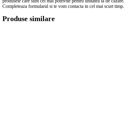
produsele care sunt cel mai potrivite pentru unitatea ta de cazare.
Completeaza formularul si te vom contacta in cel mai scurt timp.
Produse similare