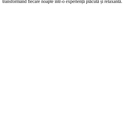
transformând fiecare noapte într-o experiență plăcută și relaxantă.