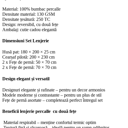
Material: 100% bumbac percalle
Densitate material: 130 GSM
Densitate țesătură: 250 TC
Design: reversibil, cu două fețe
Ambalaj: cutie cadou elegantă
Dimensiuni Set Lenjerie
Husă pat: 180 × 200 × 25 cm
Cearșaf pilotă: 200 × 230 cm
2 x Fețe de pernă: 50 × 70 cm
2 x Fețe de pernă: 70 × 70 cm
Design elegant și versatil
Designuri elegante și rafinate – pentru un decor armonios
Modele moderne și contrastante – pentru un plus de stil
Fețe de pernă asortate – completează perfect întregul set
Beneficii lenjerie percalle cu două fețe
Material respirabil – menține confortul termic optim
Textură fină și răcoroasă – ideală pentru un somn odihnitor