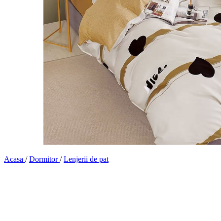
Acasa
/
Dormitor
/
Lenjerii de pat