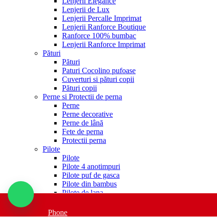
Lenjerii Elegance
Lenjerii de Lux
Lenjerii Percalle Imprimat
Lenjerii Ranforce Boutique
Ranforce 100% bumbac
Lenjerii Ranforce Imprimat
Pături
Pături
Paturi Cocolino pufoase
Cuverturi si pături copii
Pături copii
Perne si Protectii de perna
Perne
Perne decorative
Perne de lână
Fete de perna
Protectii perna
Pilote
Pilote
Pilote 4 anotimpuri
Pilote puf de gasca
Pilote din bambus
Pilote de lana
Pilote microfibra
Pilote premium
Phone