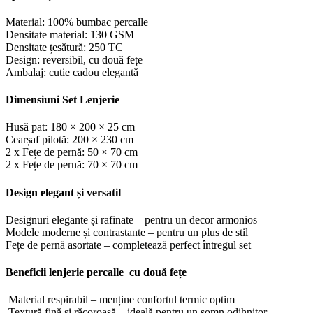
Material: 100% bumbac percalle
Densitate material: 130 GSM
Densitate țesătură: 250 TC
Design: reversibil, cu două fețe
Ambalaj: cutie cadou elegantă
Dimensiuni Set Lenjerie
Husă pat: 180 × 200 × 25 cm
Cearșaf pilotă: 200 × 230 cm
2 x Fețe de pernă: 50 × 70 cm
2 x Fețe de pernă: 70 × 70 cm
Design elegant și versatil
Designuri elegante și rafinate – pentru un decor armonios
Modele moderne și contrastante – pentru un plus de stil
Fețe de pernă asortate – completează perfect întregul set
Beneficii lenjerie percalle cu două fețe
Material respirabil – menține confortul termic optim
Textură fină și răcoroasă – ideală pentru un somn odihnitor