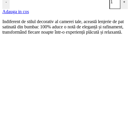
-
+
Adauga in cos
Indiferent de stilul decorativ al camerei tale, această lenjerie de pat
satinată din bumbac 100% aduce o notă de eleganță și rafinament,
transformând fiecare noapte într-o experiență plăcută și relaxantă.