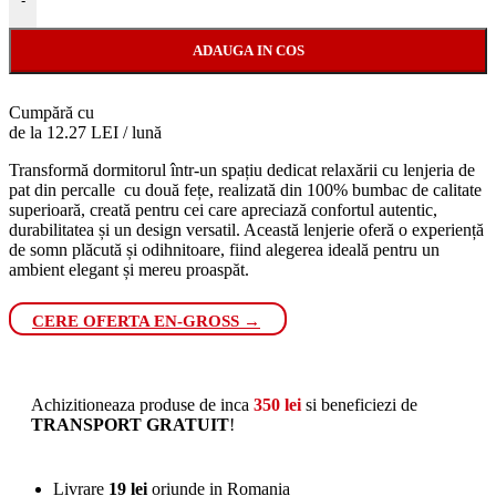
-
ADAUGA IN COS
Cumpără cu
de la 12.27 LEI / lună
Transformă dormitorul într-un spațiu dedicat relaxării cu lenjeria de
pat din percalle cu două fețe, realizată din 100% bumbac de calitate
superioară, creată pentru cei care apreciază confortul autentic,
durabilitatea și un design versatil. Această lenjerie oferă o experiență
de somn plăcută și odihnitoare, fiind alegerea ideală pentru un
ambient elegant și mereu proaspăt.
CERE OFERTA EN-GROSS →
Achizitioneaza produse de inca
350
lei
si beneficiezi de
TRANSPORT GRATUIT
!
Livrare
19 lei
oriunde in Romania