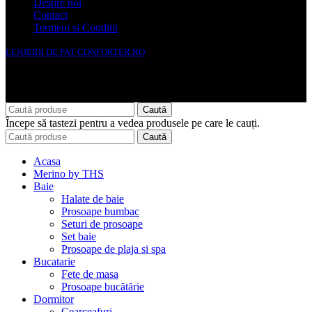
Despre noi
Contact
Termeni si Conditii
LENJERII DE PAT CONFORTER.RO
NMS Avante Consulting SRL
Caută
Începe să tastezi pentru a vedea produsele pe care le cauți.
Caută
Acasa
Merino by THS
Baie
Halate de baie
Prosoape bumbac
Seturi de prosoape
Set baie
Prosoape de plaja si spa
Bucatarie
Fete de masa
Prosoape bucătărie
Dormitor
Cearceafuri