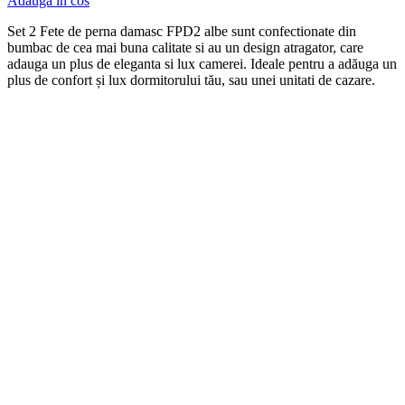
Adauga in cos
Set 2 Fete de perna damasc FPD2 albe
s
unt
conf
ection
ate
din
b
umb
ac
de
ce
a
m
ai
b
una
cal
itate
si
au
un
design
at
rag
ator
,
care
ad
auga
un
plus
de
eleg
anta
si
lux
camerei
. Ideale pentru a adăuga un
plus de confort și lux dormitorului tău, sau unei unitati de cazare.