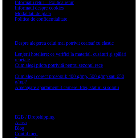
Informatii retur – Politica retur
Informatii despre cookies
Modalitati de plata
Politica de confidentialitate
Articole recente
Despre alegerea celui mai potrivit cearșaf cu elastic
13 iulie
2026
Lenjerii hoteliere: ce verifici la material, cusături și spălări
repetate
24 iunie 2026
Cum alegi pilota potrivită pentru sezonul rece
26 ianuarie
2026
Cum alegi corect prosopul: 400 g/mp, 500 g/mp sau 650
g/mp?
26 ianuarie 2026
Amenajare apartament 3 camere: Idei, sfaturi si solutii
16 mai
2025
Conforter.ro
B2B / Dropshipping
Acasa
Blog
Contul meu