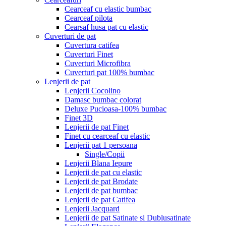
Cearceaf cu elastic bumbac
Cearceaf pilota
Cearsaf husa pat cu elastic
Cuverturi de pat
Cuvertura catifea
Cuverturi Finet
Cuverturi Microfibra
Cuverturi pat 100% bumbac
Lenjerii de pat
Lenjerii Cocolino
Damasc bumbac colorat
Deluxe Pucioasa-100% bumbac
Finet 3D
Lenjerii de pat Finet
Finet cu cearceaf cu elastic
Lenjerii pat 1 persoana
Single/Copii
Lenjerii Blana Iepure
Lenjerii de pat cu elastic
Lenjerii de pat Brodate
Lenjerii de pat bumbac
Lenjerii de pat Catifea
Lenjerii Jacquard
Lenjerii de pat Satinate si Dublusatinate