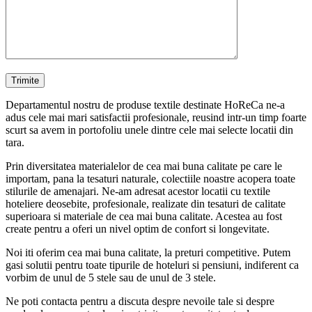
Departamentul nostru de produse textile destinate HoReCa ne-a
adus cele mai mari satisfactii profesionale, reusind intr-un timp foarte
scurt sa avem in portofoliu unele dintre cele mai selecte locatii din
tara.
Prin diversitatea materialelor de cea mai buna calitate pe care le
importam, pana la tesaturi naturale, colectiile noastre acopera toate
stilurile de amenajari. Ne-am adresat acestor locatii cu textile
hoteliere deosebite, profesionale, realizate din tesaturi de calitate
superioara si materiale de cea mai buna calitate. Acestea au fost
create pentru a oferi un nivel optim de confort si longevitate.
Noi iti oferim cea mai buna calitate, la preturi competitive. Putem
gasi solutii pentru toate tipurile de hoteluri si pensiuni, indiferent ca
vorbim de unul de 5 stele sau de unul de 3 stele.
Ne poti contacta pentru a discuta despre nevoile tale si despre