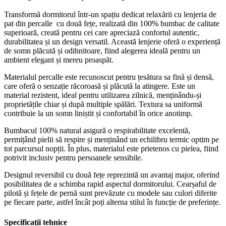
Transformă dormitorul într-un spațiu dedicat relaxării cu lenjeria de
pat din percalle cu două fețe, realizată din 100% bumbac de calitate
superioară, creată pentru cei care apreciază confortul autentic,
durabilitatea și un design versatil. Această lenjerie oferă o experiență
de somn plăcută și odihnitoare, fiind alegerea ideală pentru un
ambient elegant și mereu proaspăt.
Materialul percalle este recunoscut pentru țesătura sa fină și densă,
care oferă o senzație răcoroasă și plăcută la atingere. Este un
material rezistent, ideal pentru utilizarea zilnică, menținându-și
proprietățile chiar și după multiple spălări. Textura sa uniformă
contribuie la un somn liniștit și confortabil în orice anotimp.
Bumbacul 100% natural asigură o respirabilitate excelentă,
permițând pielii să respire și menținând un echilibru termic optim pe
tot parcursul nopții. În plus, materialul este prietenos cu pielea, fiind
potrivit inclusiv pentru persoanele sensibile.
Designul reversibil cu două fețe reprezintă un avantaj major, oferind
posibilitatea de a schimba rapid aspectul dormitorului. Cearșaful de
pilotă și fețele de pernă sunt prevăzute cu modele sau culori diferite
pe fiecare parte, astfel încât poți alterna stilul în funcție de preferințe.
Specificații tehnice