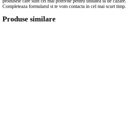
produsele care sunt cel mai potrivite pentru unitatea ta de cazare.
Completeaza formularul si te vom contacta in cel mai scurt timp.
Produse similare