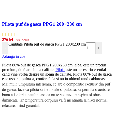
Pilota puf de gasca PPG1 200×230 cm
276
lei
TVA inclus
Cantitate Pilota puf de gasca PPG1 200x230 cm
-
+
Adauga in cos
Pilota 80% puf de gasca PPG1 200x230 cm, alba, este un produs
premium, de foarte buna calitate.
Pilota
este un accesoriu esential
cand vine vorba despre un somn de calitate. Pilota 80% puf de gasca
este usoara, pufoasa, confortabila si nu in ultimul rand calduroasa!
Mai mult, umplutura interioara, ce are o compozitie exclusiv din puf
de gasca, face ca pilota sa fie moale si pufoasa, sa permita o aerisire
buna a lenjeriei patului, asa ca nu te vei trezi transpirat si obosit
dimineata, iar temperatura corpului va fi mentinuta la nivel normal,
relaxarea fiind garantata.