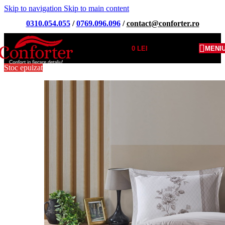
Skip to navigation
Skip to main content
0310.054.055
/
0769.096.096
/
contact@conforter.ro
0
LEI
MENI
Stoc epuizat