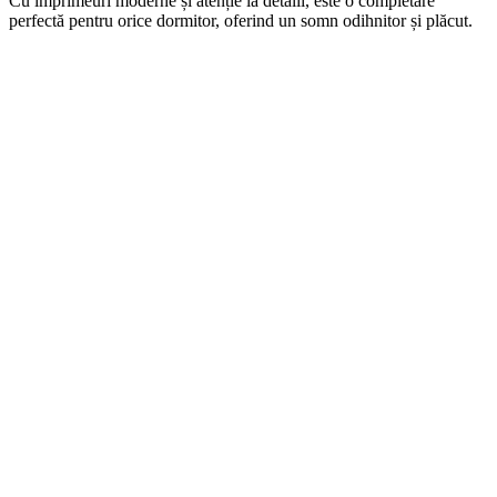
Cu imprimeuri moderne și atenție la detalii, este o completare
perfectă pentru orice dormitor, oferind un somn odihnitor și plăcut.