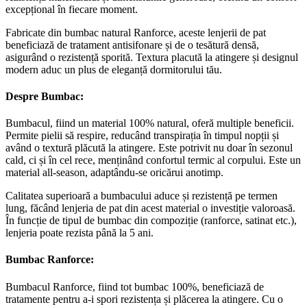
excepțional în fiecare moment.
Fabricate din bumbac natural Ranforce, aceste lenjerii de pat
beneficiază de tratament antisifonare și de o tesătură densă,
asigurând o rezistență sporită. Textura placută la atingere și designul
modern aduc un plus de eleganță dormitorului tău.
Despre Bumbac:
Bumbacul, fiind un material 100% natural, oferă multiple beneficii.
Permite pielii să respire, reducând transpirația în timpul nopții și
având o textură plăcută la atingere. Este potrivit nu doar în sezonul
cald, ci și în cel rece, menținând confortul termic al corpului. Este un
material all-season, adaptându-se oricărui anotimp.
Calitatea superioară a bumbacului aduce și rezistență pe termen
lung, făcând lenjeria de pat din acest material o investiție valoroasă.
În funcție de tipul de bumbac din compoziție (ranforce, satinat etc.),
lenjeria poate rezista până la 5 ani.
Bumbac Ranforce:
Bumbacul Ranforce, fiind tot bumbac 100%, beneficiază de
tratamente pentru a-i spori rezistența și plăcerea la atingere. Cu o