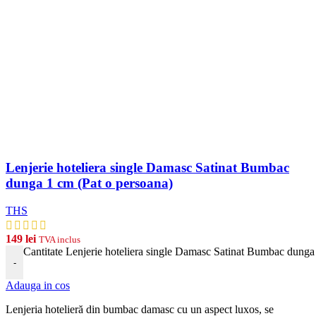
Lenjerie hoteliera single Damasc Satinat Bumbac
dunga 1 cm (Pat o persoana)
THS
149
lei
TVA inclus
Cantitate Lenjerie hoteliera single Damasc Satinat Bumbac dunga
-
Adauga in cos
Len
j
eria
hotel
ier
ă
din
b
umb
ac damasc
cu
un
aspect
lux
os, se