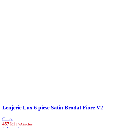
Lenjerie Lux 6 piese Satin Brodat Fiore V2
Clasy
457
lei
TVA inclus