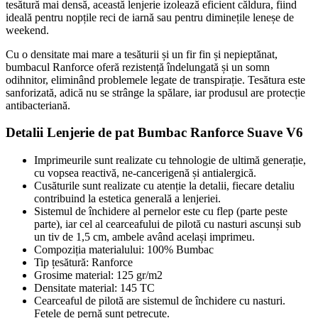
tesătură mai densă, această lenjerie izolează eficient căldura, fiind
ideală pentru nopțile reci de iarnă sau pentru diminețile leneșe de
weekend.
Cu o densitate mai mare a tesăturii și un fir fin și nepieptănat,
bumbacul Ranforce oferă rezistență îndelungată și un somn
odihnitor, eliminând problemele legate de transpirație. Tesătura este
sanforizată, adică nu se strânge la spălare, iar produsul are protecție
antibacteriană.
Detalii Lenjerie de pat Bumbac Ranforce Suave V6
Imprimeurile sunt realizate cu tehnologie de ultimă generație,
cu vopsea reactivă, ne-cancerigenă și antialergică.
Cusăturile sunt realizate cu atenție la detalii, fiecare detaliu
contribuind la estetica generală a lenjeriei.
Sistemul de închidere al pernelor este cu flep (parte peste
parte), iar cel al cearceafului de pilotă cu nasturi ascunși sub
un tiv de 1,5 cm, ambele având același imprimeu.
Compoziția materialului: 100% Bumbac
Tip țesătură: Ranforce
Grosime material: 125 gr/m2
Densitate material: 145 TC
Cearceaful de pilotă are sistemul de închidere cu nasturi.
Fetele de pernă sunt petrecute.