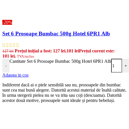
-20%
Set 6 Prosoape Bumbac 500g Hotel 6PR1 Alb
Prețul inițial a fost: 127 lei.
101
lei
Prețul curent este:
127
lei
101 lei.
TVA inclus
Cantitate Set 6 Prosoape Bumbac 500g Hotel 6PR1 Alb
-
+
Adauga in cos
Indiferent dacă ai o piele sensibilă sau nu, prosoapele din bumbac
sunt cea mai bună alegere. Datorită acestui material de înaltă calitate,
în urma stergerii pielea nu se va irita sau coji (descuama). Datorită
acestor două motive, prosoapele sunt ideale și pentru bebeluși.