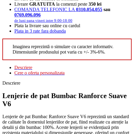
Livrare
GRATUITA
la comenzi peste
350 lei
COMANDA TELEFONIC LA
0310.054.055
sau
0769.096.096
de luni pana vineri intre 9:00-18:00
Plata la livrare sau online cu cardul
Plata in 3 rate fara dobanda
Imaginea reprezintă o simulare cu caracter informativ.
Dimensiunile produsului pot varia cu +/- 3%-6%.
Descriere
Cere o oferta personalizata
Descriere
Lenjerie de pat Bumbac Ranforce Suave
V6
Lenjerie de pat Bumbac Ranforce Suave V6 reprezintă un standard
de calitate în domeniul lenjeriilor de pat, fiind realizate cu atenție la
detalii și din bumbac 100%. Aceste lenjerii se evidențiază prin
rezistența materialului și dimensiunile generoase, oferind un confort