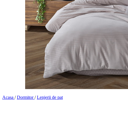
Acasa
/
Dormitor
/
Lenjerii de pat