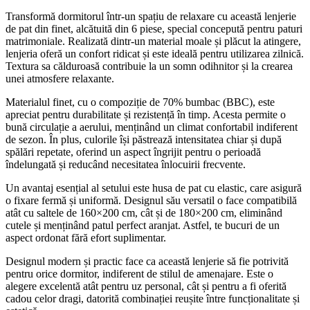
Transformă dormitorul într-un spațiu de relaxare cu această lenjerie
de pat din finet, alcătuită din 6 piese, special concepută pentru paturi
matrimoniale. Realizată dintr-un material moale și plăcut la atingere,
lenjeria oferă un confort ridicat și este ideală pentru utilizarea zilnică.
Textura sa călduroasă contribuie la un somn odihnitor și la crearea
unei atmosfere relaxante.
Materialul finet, cu o compoziție de 70% bumbac (BBC), este
apreciat pentru durabilitate și rezistență în timp. Acesta permite o
bună circulație a aerului, menținând un climat confortabil indiferent
de sezon. În plus, culorile își păstrează intensitatea chiar și după
spălări repetate, oferind un aspect îngrijit pentru o perioadă
îndelungată și reducând necesitatea înlocuirii frecvente.
Un avantaj esențial al setului este husa de pat cu elastic, care asigură
o fixare fermă și uniformă. Designul său versatil o face compatibilă
atât cu saltele de 160×200 cm, cât și de 180×200 cm, eliminând
cutele și menținând patul perfect aranjat. Astfel, te bucuri de un
aspect ordonat fără efort suplimentar.
Designul modern și practic face ca această lenjerie să fie potrivită
pentru orice dormitor, indiferent de stilul de amenajare. Este o
alegere excelentă atât pentru uz personal, cât și pentru a fi oferită
cadou celor dragi, datorită combinației reușite între funcționalitate și