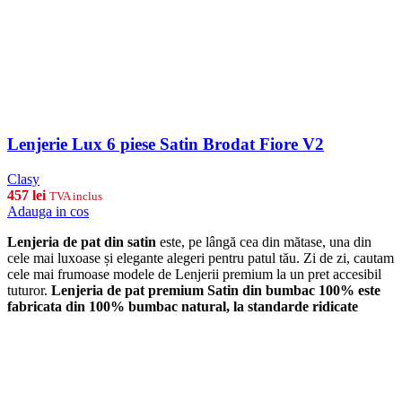
Lenjerie Lux 6 piese Satin Brodat Fiore V2
Clasy
457
lei
TVA inclus
Adauga in cos
Lenjeria de pat din satin
este, pe lângă cea din mătase, una din
cele mai luxoase și elegante alegeri pentru patul tău. Zi de zi, cautam
cele mai frumoase modele de Lenjerii premium la un pret accesibil
tuturor.
Lenjeria de pat premium Satin din bumbac 100% este
fabricata din 100% bumbac natural, la standarde ridicate