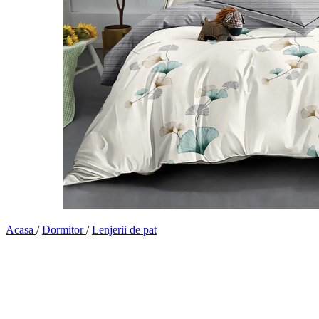
Acasa
/
Dormitor
/
Lenjerii de pat