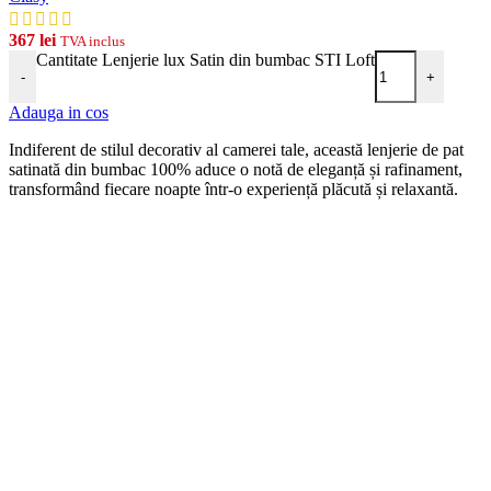
367
lei
TVA inclus
Cantitate Lenjerie lux Satin din bumbac STI Loft
-
+
Adauga in cos
Indiferent de stilul decorativ al camerei tale, această lenjerie de pat
satinată din bumbac 100% aduce o notă de eleganță și rafinament,
transformând fiecare noapte într-o experiență plăcută și relaxantă.