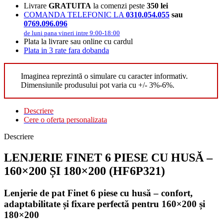
Livrare
GRATUITA
la comenzi peste
350 lei
COMANDA TELEFONIC LA
0310.054.055
sau
0769.096.096
de luni pana vineri intre 9:00-18:00
Plata la livrare sau online cu cardul
Plata in 3 rate fara dobanda
Imaginea reprezintă o simulare cu caracter informativ.
Dimensiunile produsului pot varia cu +/- 3%-6%.
Descriere
Cere o oferta personalizata
Descriere
LENJERIE FINET 6 PIESE CU HUSĂ –
160×200 ȘI 180×200 (HF6P321)
Lenjerie de pat Finet 6 piese cu husă – confort,
adaptabilitate și fixare perfectă pentru 160×200 și
180×200