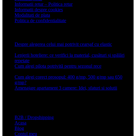
Informatii retur – Politica retur
Informatii despre cookies
Modalitati de plata
Politica de confidentialitate
Articole recente
Despre alegerea celui mai potrivit cearșaf cu elastic
13 iulie
2026
Lenjerii hoteliere: ce verifici la material, cusături și spălări
repetate
24 iunie 2026
Cum alegi pilota potrivită pentru sezonul rece
26 ianuarie
2026
Cum alegi corect prosopul: 400 g/mp, 500 g/mp sau 650
g/mp?
26 ianuarie 2026
Amenajare apartament 3 camere: Idei, sfaturi si solutii
16 mai
2025
Conforter.ro
B2B / Dropshipping
Acasa
Blog
Contul meu