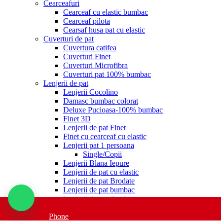
Cearceafuri
Cearceaf cu elastic bumbac
Cearceaf pilota
Cearsaf husa pat cu elastic
Cuverturi de pat
Cuvertura catifea
Cuverturi Finet
Cuverturi Microfibra
Cuverturi pat 100% bumbac
Lenjerii de pat
Lenjerii Cocolino
Damasc bumbac colorat
Deluxe Pucioasa-100% bumbac
Finet 3D
Lenjerii de pat Finet
Finet cu cearceaf cu elastic
Lenjerii pat 1 persoana
Single/Copii
Lenjerii Blana Iepure
Lenjerii de pat cu elastic
Lenjerii de pat Brodate
Lenjerii de pat bumbac
Lenjerii de pat Catifea
Lenjerii Jacquard
Lenjerii de pat Satinate si Dublusatinate
Phone