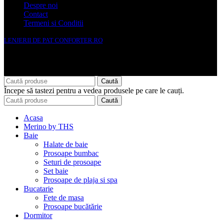
Despre noi
Contact
Termeni si Conditii
LENJERII DE PAT CONFORTER.RO
NMS Avante Consulting SRL
Caută
Începe să tastezi pentru a vedea produsele pe care le cauți.
Caută
Acasa
Merino by THS
Baie
Halate de baie
Prosoape bumbac
Seturi de prosoape
Set baie
Prosoape de plaja si spa
Bucatarie
Fete de masa
Prosoape bucătărie
Dormitor