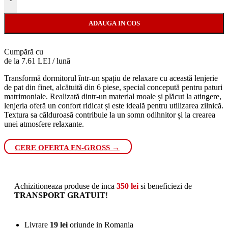
-
ADAUGA IN COS
Cumpără cu
de la 7.61 LEI / lună
Transformă dormitorul într-un spațiu de relaxare cu această lenjerie
de pat din finet, alcătuită din 6 piese, special concepută pentru paturi
matrimoniale. Realizată dintr-un material moale și plăcut la atingere,
lenjeria oferă un confort ridicat și este ideală pentru utilizarea zilnică.
Textura sa călduroasă contribuie la un somn odihnitor și la crearea
unei atmosfere relaxante.
CERE OFERTA EN-GROSS →
Achizitioneaza produse de inca
350
lei
si beneficiezi de
TRANSPORT GRATUIT
!
Livrare
19 lei
oriunde in Romania