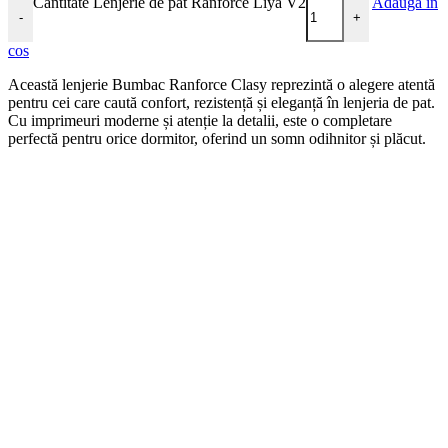
Cantitate Lenjerie de pat Ranforce Liya V2
Adauga in
-
+
cos
Această lenjerie Bumbac Ranforce Clasy reprezintă o alegere atentă
pentru cei care caută confort, rezistență și eleganță în lenjeria de pat.
Cu imprimeuri moderne și atenție la detalii, este o completare
perfectă pentru orice dormitor, oferind un somn odihnitor și plăcut.