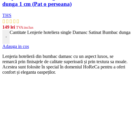
dunga 1 cm (Pat o persoana)
THS
149
lei
TVA inclus
Cantitate Lenjerie hoteliera single Damasc Satinat Bumbac dunga
-
Adauga in cos
Len
j
eria
hotel
ier
ă
din
b
umb
ac damasc
cu
un
aspect
lux
os, se
remarcă prin finisajele de calitate superioară și prin textura sa moale.
Acestea sunt folosite în special în domeniul HoReCa pentru a oferi
confort și eleganta oaspeților.