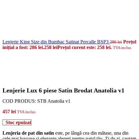
Lenjerie King Size din Bumbac Satinat Percalle BSP3
Prețul
286
lei
inițial a fost: 286 lei.
258
lei
Prețul curent este: 258 lei.
TVA inclus
Lenjerie Lux 6 piese Satin Brodat Anatolia v1
COD PRODUS:
STB Anatolia v1
457
lei
TVA inclus
Stoc epuizat
Lenjeria de pat din satin
este, pe lângă cea din mătase, una din
cele mai luxoase și elegante alegeri pentru patul tău. Zi de zi, cautam