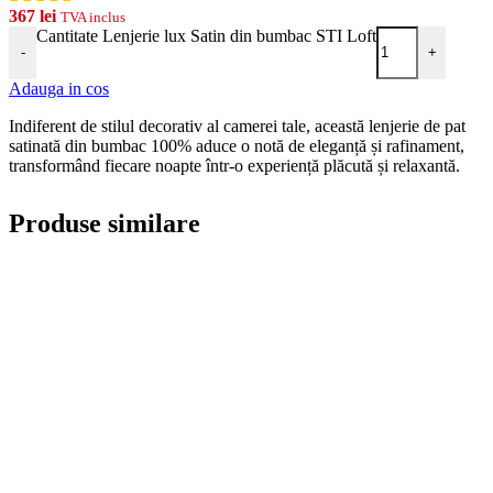
367
lei
TVA inclus
Cantitate Lenjerie lux Satin din bumbac STI Loft
-
+
Adauga in cos
Indiferent de stilul decorativ al camerei tale, această lenjerie de pat
satinată din bumbac 100% aduce o notă de eleganță și rafinament,
transformând fiecare noapte într-o experiență plăcută și relaxantă.
Produse similare