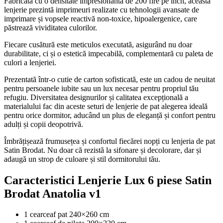
Fabricată cu o densitate impresionantă de 200 fire pe inch, această
lenjerie prezintă imprimeuri realizate cu tehnologii avansate de
imprimare și vopsele reactivă non-toxice, hipoalergenice, care
păstrează vividitatea culorilor.
Fiecare cusătură este meticulos executată, asigurând nu doar
durabilitate, ci și o estetică impecabilă, complementară cu paleta de
culori a lenjeriei.
Prezentată într-o cutie de carton sofisticată, este un cadou de neuitat
pentru persoanele iubite sau un lux necesar pentru propriul tău
refugiu. Diversitatea designurilor și calitatea excepțională a
materialului fac din aceste seturi de lenjerie de pat alegerea ideală
pentru orice dormitor, aducând un plus de eleganță și confort pentru
adulți și copii deopotrivă.
Îmbrățișează frumusețea și confortul fiecărei nopți cu lenjeria de pat
Satin Brodat. Nu doar că rezistă la sifonare și decolorare, dar și
adaugă un strop de culoare și stil dormitorului tău.
Caracteristici Lenjerie Lux 6 piese Satin
Brodat Anatolia v1
1 cearceaf pat 240×260 cm