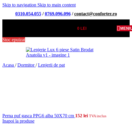
Skip to navigation
Skip to main content
0310.054.055
/
0769.096.096
/
contact@conforter.ro
0
LEI
MENI
Stoc epuizat
Acasa
/
Dormitor
/
Lenjerii de pat
Perna puf gasca PPG6 alba 50X70 cm
152
lei
TVA inclus
Inapoi la produse