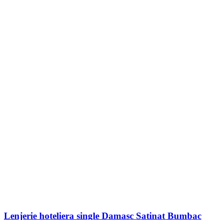
Lenjerie hoteliera single Damasc Satinat Bumbac