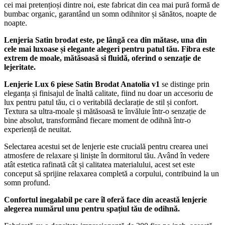
cei mai pretențioși dintre noi, este fabricat din cea mai pură formă de
bumbac organic, garantând un somn odihnitor și sănătos, noapte de
noapte.
Lenjeria Satin brodat este, pe lângă cea din mătase, una din
cele mai luxoase și elegante alegeri pentru patul tău. Fibra este
extrem de moale, mătăsoasă si fluidă, oferind o senzație de
lejeritate.
Lenjerie Lux 6 piese Satin Brodat Anatolia v1
se distinge prin
eleganța și finisajul de înaltă calitate, fiind nu doar un accesoriu de
lux pentru patul tău, ci o veritabilă declarație de stil și confort.
Textura sa ultra-moale și mătăsoasă te învăluie într-o senzație de
bine absolut, transformând fiecare moment de odihnă într-o
experiență de neuitat.
Selectarea acestui set de lenjerie este crucială pentru crearea unei
atmosfere de relaxare și liniște în dormitorul tău. Având în vedere
atât estetica rafinată cât și calitatea materialului, acest set este
conceput să sprijine relaxarea completă a corpului, contribuind la un
somn profund.
Confortul inegalabil pe care îl oferă face din această lenjerie
alegerea numărul unu pentru spațiul tău de odihnă.