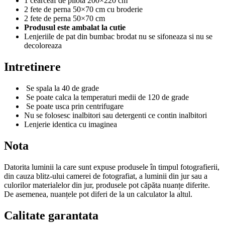
1 cearceaf de pilota 200×220 cm
2 fete de perna 50×70 cm cu broderie
2 fete de perna 50×70 cm
Produsul este ambalat la cutie
Lenjeriile de pat din bumbac brodat nu se sifoneaza si nu se
decoloreaza
Intretinere
Se spala la 40 de grade
Se poate calca la temperaturi medii de 120 de grade
Se poate usca prin centrifugare
Nu se folosesc inalbitori sau detergenti ce contin inalbitori
Lenjerie identica cu imaginea
Nota
Datorita luminii la care sunt expuse produsele în timpul fotografierii,
din cauza blitz-ului camerei de fotografiat, a luminii din jur sau a
culorilor materialelor din jur, produsele pot căpăta nuanțe diferite.
De asemenea, nuanțele pot diferi de la un calculator la altul.
Calitate garantata