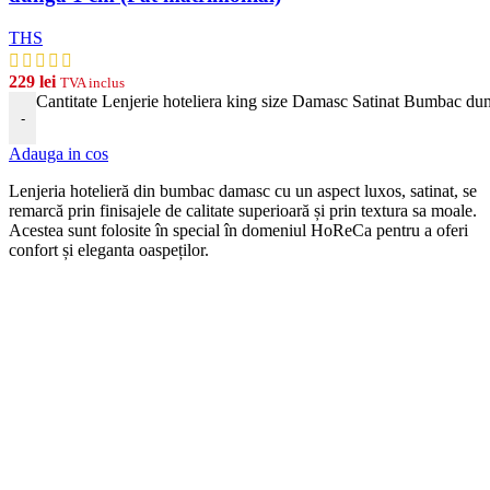
THS
229
lei
TVA inclus
Cantitate Lenjerie hoteliera king size Damasc Satinat Bumbac du
-
Adauga in cos
Len
j
eria
hotel
ier
ă
din
b
umb
ac damasc
cu
un
aspect
lux
os, satinat, se
remarcă prin finisajele de calitate superioară și prin textura sa moale.
Acestea sunt folosite în special în domeniul HoReCa pentru a oferi
confort și eleganta oaspeților.