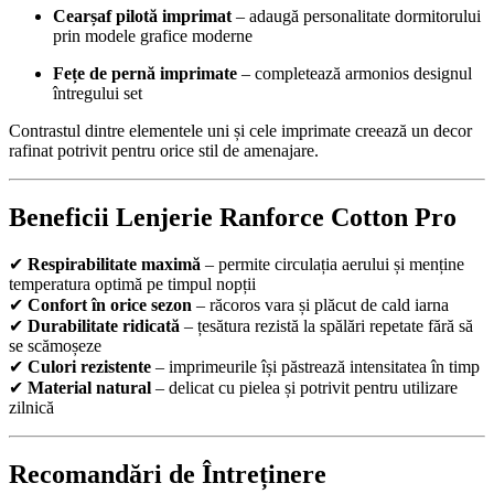
Cearșaf pilotă imprimat
– adaugă personalitate dormitorului
prin modele grafice moderne
Fețe de pernă imprimate
– completează armonios designul
întregului set
Contrastul dintre elementele uni și cele imprimate creează un decor
rafinat potrivit pentru orice stil de amenajare.
Beneficii Lenjerie Ranforce Cotton Pro
✔
Respirabilitate maximă
– permite circulația aerului și menține
temperatura optimă pe timpul nopții
✔
Confort în orice sezon
– răcoros vara și plăcut de cald iarna
✔
Durabilitate ridicată
– țesătura rezistă la spălări repetate fără să
se scămoșeze
✔
Culori rezistente
– imprimeurile își păstrează intensitatea în timp
✔
Material natural
– delicat cu pielea și potrivit pentru utilizare
zilnică
Recomandări de Întreținere