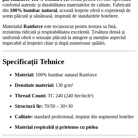
confortul autentic și durabilitatea materialelor de calitate. Fabricată
din
100% bumbac natural
, această lenjerie oferă o experiență de
somn plăcută și sănătoasă, inspirată de standardele hoteliere.
Materialul
Ranforce
este recunoscut pentru textura sa fină,
rezistența ridicată și respirabilitatea excelentă. Țesătura densă și
uniformă oferă o senzație plăcută la atingere și menține aspectul
impecabil al lenjeriei chiar și după numeroase spălări.
Specificații Tehnice
Material:
100% bumbac natural Ranforce
Densitate material:
130 g/m²
Thread Count:
TC 240 (240 fire/inch²)
Structură fir:
70/50 – 30×30
Calitate:
standard profesional, inspirat din segmentul hotelier
Material respirabil și prietenos cu pielea