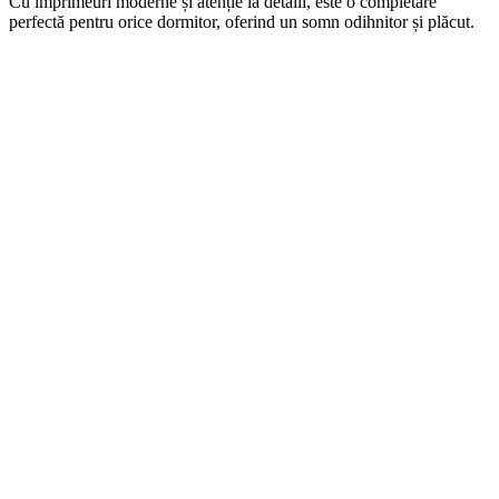
Cu imprimeuri moderne și atenție la detalii, este o completare
perfectă pentru orice dormitor, oferind un somn odihnitor și plăcut.