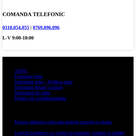
COMANDA TELEFONIC
0310.054.055
|
0769.096.096
L-V 9:00-18:00
Informatii clienti
ANPC
Formular retur
Informatii retur – Politica retur
Informatii despre cookies
Modalitati de plata
Politica de confidentialitate
Articole recente
Despre alegerea celui mai potrivit cearșaf cu elastic
13 iulie
2026
Lenjerii hoteliere: ce verifici la material, cusături și spălări