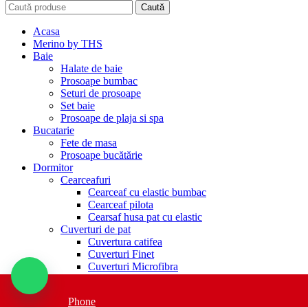
Caută
Acasa
Merino by THS
Baie
Halate de baie
Prosoape bumbac
Seturi de prosoape
Set baie
Prosoape de plaja si spa
Bucatarie
Fete de masa
Prosoape bucătărie
Dormitor
Cearceafuri
Cearceaf cu elastic bumbac
Cearceaf pilota
Cearsaf husa pat cu elastic
Cuverturi de pat
Cuvertura catifea
Cuverturi Finet
Cuverturi Microfibra
Cuverturi pat 100% bumbac
Lenjerii de pat
Phone
Lenjerii Cocolino