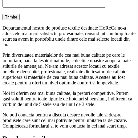
Departamentul nostru de produse textile destinate HoReCa ne-a
adus cele mai mari satisfactii profesionale, reusind intr-un timp foarte
scurt sa avem in portofoliu unele dintre cele mai selecte locatii din
tara.
Prin diversitatea materialelor de cea mai buna calitate pe care le
importam, pana la tesaturi naturale, colectiile noastre acopera toate
stilurile de amenajari. Ne-am adresat acestor locatii cu textile
hoteliere deosebite, profesionale, realizate din tesaturi de calitate
superioara si materiale de cea mai buna calitate. Acestea au fost
create pentru a oferi un nivel optim de confort si longevitate.
Noi iti oferim cea mai buna calitate, la preturi competitive. Putem
gasi solutii pentru toate tipurile de hoteluri si pensiuni, indiferent ca
vorbim de unul de 5 stele sau de unul de 3 stele.
Ne poti contacta pentru a discuta despre nevoile tale si despre
produsele care sunt cel mai potrivite pentru unitatea ta de cazare.
Completeaza formularul si te vom contacta in cel mai scurt timp.