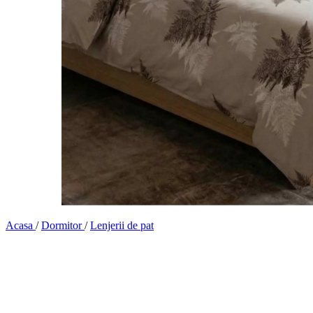
Acasa
/
Dormitor
/
Lenjerii de pat