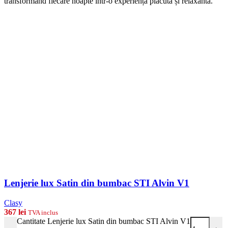
transformând fiecare noapte într-o experiență plăcută și relaxantă.
Lenjerie lux Satin din bumbac STI Alvin V1
Clasy
367
lei
TVA inclus
Cantitate Lenjerie lux Satin din bumbac STI Alvin V1