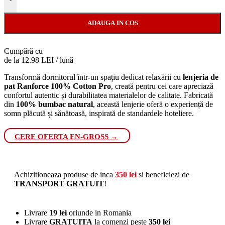
-
ADAUGA IN COS
Cumpără cu
de la 12.98 LEI / lună
Transformă dormitorul într-un spațiu dedicat relaxării cu
lenjeria de
pat Ranforce 100% Cotton Pro
, creată pentru cei care apreciază
confortul autentic și durabilitatea materialelor de calitate. Fabricată
din
100% bumbac natural
, această lenjerie oferă o experiență de
somn plăcută și sănătoasă, inspirată de standardele hoteliere.
CERE OFERTA EN-GROSS →
Achizitioneaza produse de inca
350
lei
si beneficiezi de
TRANSPORT GRATUIT
!
Livrare
19 lei
oriunde in Romania
Livrare
GRATUITA
la comenzi peste
350 lei