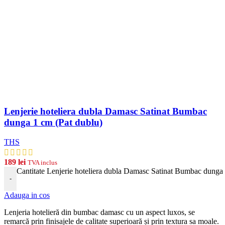
Lenjerie hoteliera dubla Damasc Satinat Bumbac
dunga 1 cm (Pat dublu)
THS
189
lei
TVA inclus
Cantitate Lenjerie hoteliera dubla Damasc Satinat Bumbac dunga 
-
Adauga in cos
Len
j
eria
hotel
ier
ă
din
b
umb
ac damasc
cu
un
aspect
lux
os, se
remarcă prin finisajele de calitate superioară și prin textura sa moale.