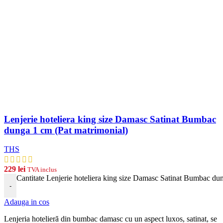
Lenjerie hoteliera king size Damasc Satinat Bumbac
dunga 1 cm (Pat matrimonial)
THS
229
lei
TVA inclus
Cantitate Lenjerie hoteliera king size Damasc Satinat Bumbac du
-
Adauga in cos
Len
j
eria
hotel
ier
ă
din
b
umb
ac damasc
cu
un
aspect
lux
os, satinat, se