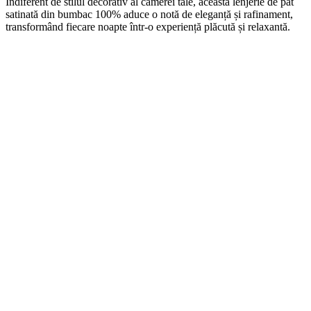
Indiferent de stilul decorativ al camerei tale, această lenjerie de pat
satinată din bumbac 100% aduce o notă de eleganță și rafinament,
transformând fiecare noapte într-o experiență plăcută și relaxantă.