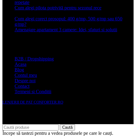
repetate
24 iunie 2026
Cum alegi pilota potrivită pentru sezonul rece
26 ianuarie
2026
Cum alegi corect prosopul: 400 g/mp, 500 g/mp sau 650
g/mp?
26 ianuarie 2026
Amenajare apartament 3 camere: Idei, sfaturi si solutii
16 mai
2025
Conforter.ro
B2B / Dropshipping
Acasa
Blog
Contul meu
Despre noi
Contact
Termeni si Conditii
LENJERII DE PAT CONFORTER.RO
NMS Avante Consulting SRL
Caută
Începe să tastezi pentru a vedea produsele pe care le cauți.