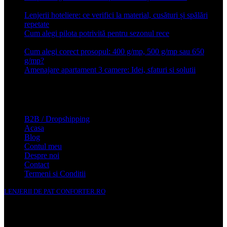
2026
Lenjerii hoteliere: ce verifici la material, cusături și spălări
repetate
24 iunie 2026
Cum alegi pilota potrivită pentru sezonul rece
26 ianuarie
2026
Cum alegi corect prosopul: 400 g/mp, 500 g/mp sau 650
g/mp?
26 ianuarie 2026
Amenajare apartament 3 camere: Idei, sfaturi si solutii
16 mai
2025
Conforter.ro
B2B / Dropshipping
Acasa
Blog
Contul meu
Despre noi
Contact
Termeni si Conditii
LENJERII DE PAT CONFORTER.RO
NMS Avante Consulting SRL