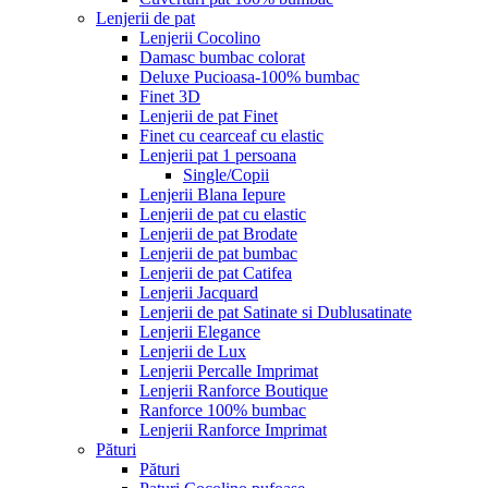
Lenjerii de pat
Lenjerii Cocolino
Damasc bumbac colorat
Deluxe Pucioasa-100% bumbac
Finet 3D
Lenjerii de pat Finet
Finet cu cearceaf cu elastic
Lenjerii pat 1 persoana
Single/Copii
Lenjerii Blana Iepure
Lenjerii de pat cu elastic
Lenjerii de pat Brodate
Lenjerii de pat bumbac
Lenjerii de pat Catifea
Lenjerii Jacquard
Lenjerii de pat Satinate si Dublusatinate
Lenjerii Elegance
Lenjerii de Lux
Lenjerii Percalle Imprimat
Lenjerii Ranforce Boutique
Ranforce 100% bumbac
Lenjerii Ranforce Imprimat
Pături
Pături