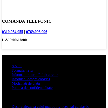
COMANDA TELEFONIC
0310.054.055
|
0769.096.096
L-V 9:00-18:00
Informatii clienti
ANPC
Formular retur
Informatii retur – Politica retur
Informatii despre cookies
Modalitati de plata
Politica de confidentialitate
Articole recente
Despre alegerea celui mai potrivit cearșaf cu elastic
13 iulie