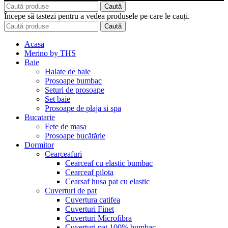
Caută
Începe să tastezi pentru a vedea produsele pe care le cauți.
Caută
Acasa
Merino by THS
Baie
Halate de baie
Prosoape bumbac
Seturi de prosoape
Set baie
Prosoape de plaja si spa
Bucatarie
Fete de masa
Prosoape bucătărie
Dormitor
Cearceafuri
Cearceaf cu elastic bumbac
Cearceaf pilota
Cearsaf husa pat cu elastic
Cuverturi de pat
Cuvertura catifea
Cuverturi Finet
Cuverturi Microfibra
Cuverturi pat 100% bumbac