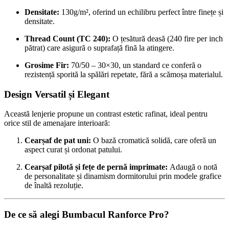
Densitate:
130g/m², oferind un echilibru perfect între finețe și
densitate.
Thread Count (TC 240):
O țesătură deasă (240 fire per inch
pătrat) care asigură o suprafață fină la atingere.
Grosime Fir:
70/50 – 30×30, un standard ce conferă o
rezistență sporită la spălări repetate, fără a scămoșa materialul.
Design Versatil și Elegant
Această lenjerie propune un contrast estetic rafinat, ideal pentru
orice stil de amenajare interioară:
Cearșaf de pat uni:
O bază cromatică solidă, care oferă un
aspect curat și ordonat patului.
Cearșaf pilotă și fețe de pernă imprimate:
Adaugă o notă
de personalitate și dinamism dormitorului prin modele grafice
de înaltă rezoluție.
De ce să alegi Bumbacul Ranforce Pro?