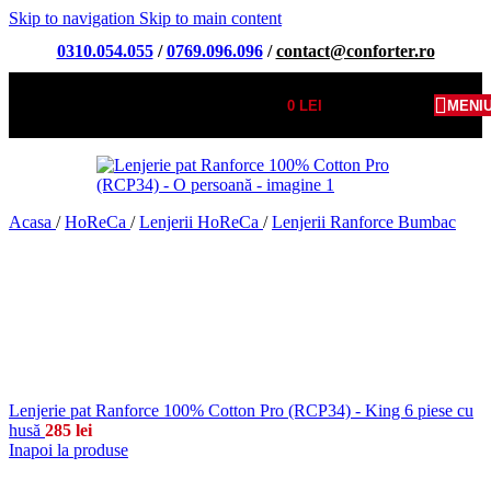
Skip to navigation
Skip to main content
0310.054.055
/
0769.096.096
/
contact@conforter.ro
0
LEI
MENI
Acasa
/
HoReCa
/
Lenjerii HoReCa
/
Lenjerii Ranforce Bumbac
Lenjerie pat Ranforce 100% Cotton Pro (RCP34) - King 6 piese cu
husă
285
lei
Inapoi la produse