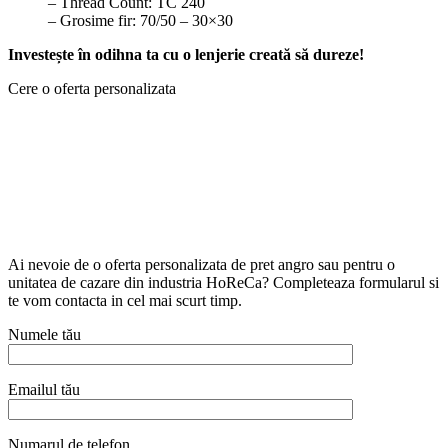
– Thread Count: TC 240
– Grosime fir: 70/50 – 30×30
Investește în odihna ta cu o lenjerie creată să dureze!
Cere o oferta personalizata
Ai nevoie de o oferta personalizata de pret angro sau pentru o
unitatea de cazare din industria HoReCa? Completeaza formularul si
te vom contacta in cel mai scurt timp.
Numele tău
Emailul tău
Numarul de telefon