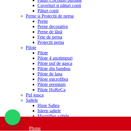
Paturi Cocolino pufoase
Cuverturi si pături copii
Pături copii
Perne si Protectii de perna
Perne
Perne decorative
Perne de lână
Fete de perna
Protectii perna
Pilote
Pilote
Pilote 4 anotimpuri
Pilote puf de gasca
Pilote din bambus
Pilote de lana
Pilote microfibra
Pilote premium
Pilote HoReCa
Puf gasca
Saltele
Huse Saltea
Isleep saltele
Magniflex saltele
Protectie saltea
Saltele Buget
Phone