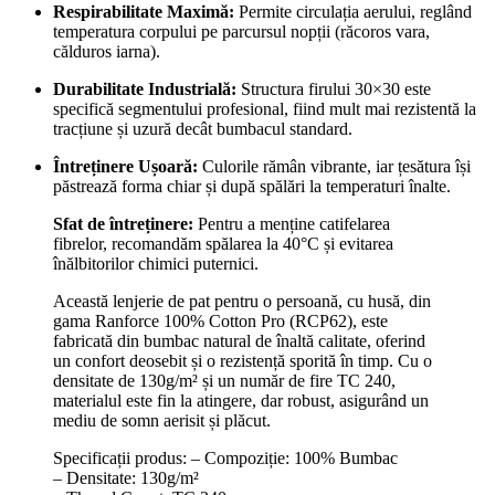
Respirabilitate Maximă:
Permite circulația aerului, reglând
temperatura corpului pe parcursul nopții (răcoros vara,
călduros iarna).
Durabilitate Industrială:
Structura firului 30×30 este
specifică segmentului profesional, fiind mult mai rezistentă la
tracțiune și uzură decât bumbacul standard.
Întreținere Ușoară:
Culorile rămân vibrante, iar țesătura își
păstrează forma chiar și după spălări la temperaturi înalte.
Sfat de întreținere:
Pentru a menține catifelarea
fibrelor, recomandăm spălarea la 40°C și evitarea
înălbitorilor chimici puternici.
Această lenjerie de pat pentru o persoană, cu husă, din
gama Ranforce 100% Cotton Pro (RCP62), este
fabricată din bumbac natural de înaltă calitate, oferind
un confort deosebit și o rezistență sporită în timp. Cu o
densitate de 130g/m² și un număr de fire TC 240,
materialul este fin la atingere, dar robust, asigurând un
mediu de somn aerisit și plăcut.
Specificații produs: – Compoziție: 100% Bumbac
– Densitate: 130g/m²