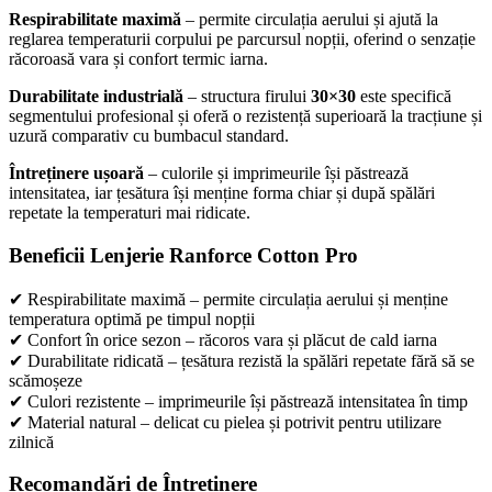
Respirabilitate maximă
– permite circulația aerului și ajută la
reglarea temperaturii corpului pe parcursul nopții, oferind o senzație
răcoroasă vara și confort termic iarna.
Durabilitate industrială
– structura firului
30×30
este specifică
segmentului profesional și oferă o rezistență superioară la tracțiune și
uzură comparativ cu bumbacul standard.
Întreținere ușoară
– culorile și imprimeurile își păstrează
intensitatea, iar țesătura își menține forma chiar și după spălări
repetate la temperaturi mai ridicate.
Beneficii Lenjerie Ranforce Cotton Pro
✔ Respirabilitate maximă – permite circulația aerului și menține
temperatura optimă pe timpul nopții
✔ Confort în orice sezon – răcoros vara și plăcut de cald iarna
✔ Durabilitate ridicată – țesătura rezistă la spălări repetate fără să se
scămoșeze
✔ Culori rezistente – imprimeurile își păstrează intensitatea în timp
✔ Material natural – delicat cu pielea și potrivit pentru utilizare
zilnică
Recomandări de Întreținere