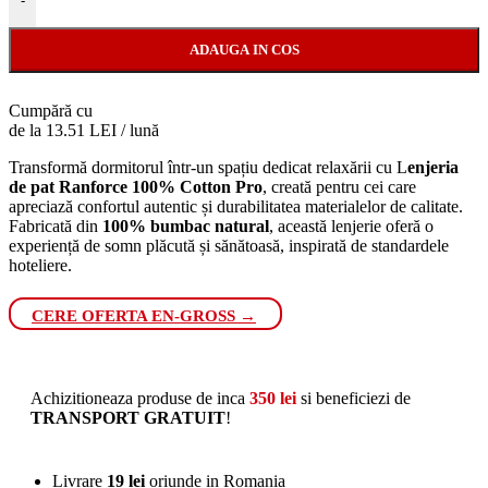
-
ADAUGA IN COS
Cumpără cu
de la 13.51 LEI / lună
Transformă dormitorul într-un spațiu dedicat relaxării cu L
enjeria
de pat Ranforce 100% Cotton Pro
, creată pentru cei care
apreciază confortul autentic și durabilitatea materialelor de calitate.
Fabricată din
100% bumbac natural
, această lenjerie oferă o
experiență de somn plăcută și sănătoasă, inspirată de standardele
hoteliere.
CERE OFERTA EN-GROSS →
Achizitioneaza produse de inca
350
lei
si beneficiezi de
TRANSPORT GRATUIT
!
Livrare
19 lei
oriunde in Romania