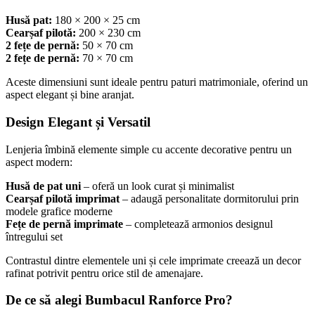
Husă pat:
180 × 200 × 25 cm
Cearșaf pilotă:
200 × 230 cm
2 fețe de pernă:
50 × 70 cm
2 fețe de pernă:
70 × 70 cm
Aceste dimensiuni sunt ideale pentru paturi matrimoniale, oferind un
aspect elegant și bine aranjat.
Design Elegant și Versatil
Lenjeria îmbină elemente simple cu accente decorative pentru un
aspect modern:
Husă de pat uni
– oferă un look curat și minimalist
Cearșaf pilotă imprimat
– adaugă personalitate dormitorului prin
modele grafice moderne
Fețe de pernă imprimate
– completează armonios designul
întregului set
Contrastul dintre elementele uni și cele imprimate creează un decor
rafinat potrivit pentru orice stil de amenajare.
De ce să alegi Bumbacul Ranforce Pro?