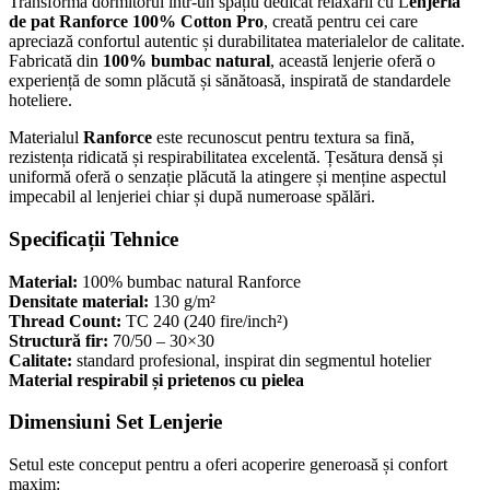
Transformă dormitorul într-un spațiu dedicat relaxării cu L
enjeria
de pat Ranforce 100% Cotton Pro
, creată pentru cei care
apreciază confortul autentic și durabilitatea materialelor de calitate.
Fabricată din
100% bumbac natural
, această lenjerie oferă o
experiență de somn plăcută și sănătoasă, inspirată de standardele
hoteliere.
Materialul
Ranforce
este recunoscut pentru textura sa fină,
rezistența ridicată și respirabilitatea excelentă. Țesătura densă și
uniformă oferă o senzație plăcută la atingere și menține aspectul
impecabil al lenjeriei chiar și după numeroase spălări.
Specificații Tehnice
Material:
100% bumbac natural Ranforce
Densitate material:
130 g/m²
Thread Count:
TC 240 (240 fire/inch²)
Structură fir:
70/50 – 30×30
Calitate:
standard profesional, inspirat din segmentul hotelier
Material respirabil și prietenos cu pielea
Dimensiuni Set Lenjerie
Setul este conceput pentru a oferi acoperire generoasă și confort
maxim: