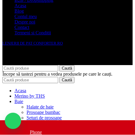
B2B / Dropshipping
Acasa
Blog
Contul meu
Despre noi
Contact
Termeni si Conditii
LENJERII DE PAT CONFORTER.RO
NMS Avante Consulting SRL
Caută
Începe să tastezi pentru a vedea produsele pe care le cauți.
Caută
Acasa
Merino by THS
Baie
Halate de baie
Prosoape bumbac
Seturi de prosoape
Set baie
Prosoape de plaja si spa
Phone
Bucatarie