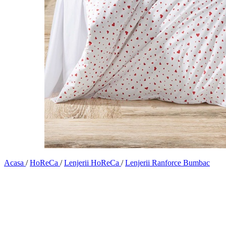
Acasa
/
HoReCa
/
Lenjerii HoReCa
/
Lenjerii Ranforce Bumbac