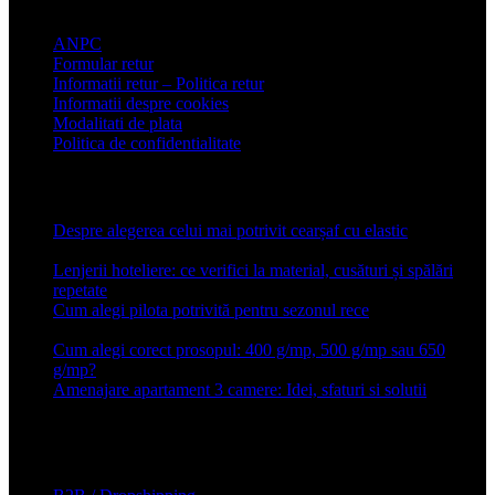
Informatii clienti
ANPC
Formular retur
Informatii retur – Politica retur
Informatii despre cookies
Modalitati de plata
Politica de confidentialitate
Articole recente
Despre alegerea celui mai potrivit cearșaf cu elastic
13 iulie
2026
Lenjerii hoteliere: ce verifici la material, cusături și spălări
repetate
24 iunie 2026
Cum alegi pilota potrivită pentru sezonul rece
26 ianuarie
2026
Cum alegi corect prosopul: 400 g/mp, 500 g/mp sau 650
g/mp?
26 ianuarie 2026
Amenajare apartament 3 camere: Idei, sfaturi si solutii
16 mai
2025
Conforter.ro