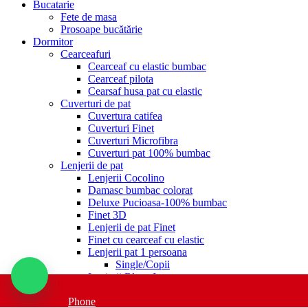
Bucatarie
Fete de masa
Prosoape bucătărie
Dormitor
Cearceafuri
Cearceaf cu elastic bumbac
Cearceaf pilota
Cearsaf husa pat cu elastic
Cuverturi de pat
Cuvertura catifea
Cuverturi Finet
Cuverturi Microfibra
Cuverturi pat 100% bumbac
Lenjerii de pat
Lenjerii Cocolino
Damasc bumbac colorat
Deluxe Pucioasa-100% bumbac
Finet 3D
Lenjerii de pat Finet
Finet cu cearceaf cu elastic
Lenjerii pat 1 persoana
Single/Copii
Lenjerii Blana Iepure
Lenjerii de pat cu elastic
Lenjerii de pat Brodate
Phone