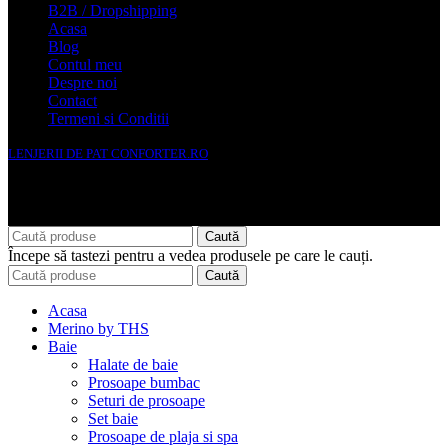
B2B / Dropshipping
Acasa
Blog
Contul meu
Despre noi
Contact
Termeni si Conditii
LENJERII DE PAT CONFORTER.RO
NMS Avante Consulting SRL
Caută
Începe să tastezi pentru a vedea produsele pe care le cauți.
Caută
Acasa
Merino by THS
Baie
Halate de baie
Prosoape bumbac
Seturi de prosoape
Set baie
Prosoape de plaja si spa