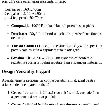
prin cifre care garantează rezistența în timp:
– Cearșaf pat: 160x240cm
– Cearșaf pilotă: 150x220cm
– două fețe pernă: 50x70cm
Compoziție:
100% Bumbac Natural, prietenos cu pielea.
Densitate:
130g/m², oferind un echilibru perfect între finețe și
densitate.
Thread Count (TC 240):
O țesătură deasă (240 fire per inch
pătrat) care asigură o suprafață fină la atingere.
Grosime Fir:
70/50 – 30×30, un standard ce conferă o
rezistență sporită la spălări repetate, fără a scămoșa materialul.
Design Versatil și Elegant
Această lenjerie propune un contrast estetic rafinat, ideal pentru
orice stil de amenajare interioară:
Cearșaf de pat uni:
O bază cromatică solidă, care oferă un
aspect curat și ordonat patului.
Cearșaf pilotă și fețe de pernă imprimate:
Adaugă o notă