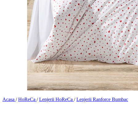
Acasa
/
HoReCa
/
Lenjerii HoReCa
/
Lenjerii Ranforce Bumbac