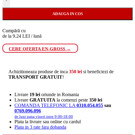
-
ADAUGA IN COS
Cumpără cu
de la 9.24 LEI / lună
CERE OFERTA EN-GROSS →
Achizitioneaza produse de inca
350
lei
si beneficiezi de
TRANSPORT GRATUIT
!
Livrare
19 lei
oriunde in Romania
Livrare
GRATUITA
la comenzi peste
350 lei
COMANDA TELEFONIC LA
0310.054.055
sau
0769.096.096
de luni pana vineri intre 9:00-18:00
Plata la livrare sau online cu cardul
Plata in 3 rate fara dobanda