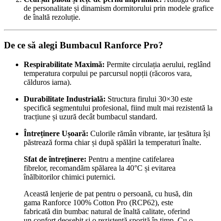
de personalitate și dinamism dormitorului prin modele grafice
de înaltă rezoluție.
De ce să alegi Bumbacul Ranforce Pro?
Respirabilitate Maximă:
Permite circulația aerului, reglând
temperatura corpului pe parcursul nopții (răcoros vara,
călduros iarna).
Durabilitate Industrială:
Structura firului 30×30 este
specifică segmentului profesional, fiind mult mai rezistentă la
tracțiune și uzură decât bumbacul standard.
Întreținere Ușoară:
Culorile rămân vibrante, iar țesătura își
păstrează forma chiar și după spălări la temperaturi înalte.
Sfat de întreținere:
Pentru a menține catifelarea
fibrelor, recomandăm spălarea la 40°C și evitarea
înălbitorilor chimici puternici.
Această lenjerie de pat pentru o persoană, cu husă, din
gama Ranforce 100% Cotton Pro (RCP62), este
fabricată din bumbac natural de înaltă calitate, oferind
un confort deosebit și o rezistență sporită în timp. Cu o