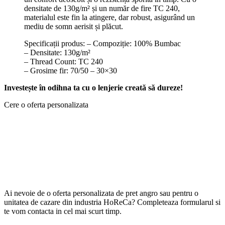
densitate de 130g/m² și un număr de fire TC 240,
materialul este fin la atingere, dar robust, asigurând un
mediu de somn aerisit și plăcut.
Specificații produs: – Compoziție: 100% Bumbac
– Densitate: 130g/m²
– Thread Count: TC 240
– Grosime fir: 70/50 – 30×30
Investește în odihna ta cu o lenjerie creată să dureze!
Cere o oferta personalizata
Ai nevoie de o oferta personalizata de pret angro sau pentru o
unitatea de cazare din industria HoReCa? Completeaza formularul si
te vom contacta in cel mai scurt timp.