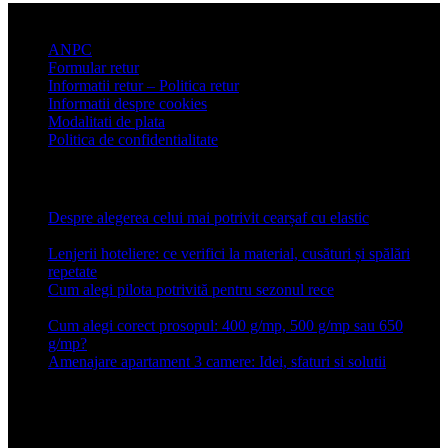
Informatii clienti
ANPC
Formular retur
Informatii retur – Politica retur
Informatii despre cookies
Modalitati de plata
Politica de confidentialitate
Articole recente
Despre alegerea celui mai potrivit cearșaf cu elastic
13 iulie
2026
Lenjerii hoteliere: ce verifici la material, cusături și spălări
repetate
24 iunie 2026
Cum alegi pilota potrivită pentru sezonul rece
26 ianuarie
2026
Cum alegi corect prosopul: 400 g/mp, 500 g/mp sau 650
g/mp?
26 ianuarie 2026
Amenajare apartament 3 camere: Idei, sfaturi si solutii
16 mai
2025
Conforter.ro