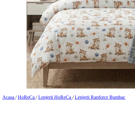
Acasa
/
HoReCa
/
Lenjerii HoReCa
/
Lenjerii Ranforce Bumbac