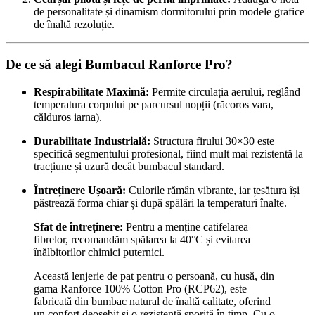
de personalitate și dinamism dormitorului prin modele grafice
de înaltă rezoluție.
De ce să alegi Bumbacul Ranforce Pro?
Respirabilitate Maximă:
Permite circulația aerului, reglând
temperatura corpului pe parcursul nopții (răcoros vara,
călduros iarna).
Durabilitate Industrială:
Structura firului 30×30 este
specifică segmentului profesional, fiind mult mai rezistentă la
tracțiune și uzură decât bumbacul standard.
Întreținere Ușoară:
Culorile rămân vibrante, iar țesătura își
păstrează forma chiar și după spălări la temperaturi înalte.
Sfat de întreținere:
Pentru a menține catifelarea
fibrelor, recomandăm spălarea la 40°C și evitarea
înălbitorilor chimici puternici.
Această lenjerie de pat pentru o persoană, cu husă, din
gama Ranforce 100% Cotton Pro (RCP62), este
fabricată din bumbac natural de înaltă calitate, oferind
un confort deosebit și o rezistență sporită în timp. Cu o