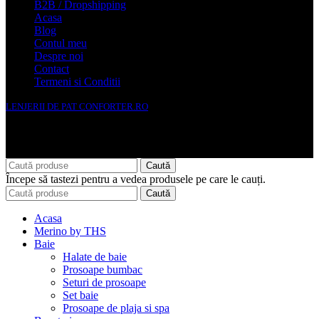
B2B / Dropshipping
Acasa
Blog
Contul meu
Despre noi
Contact
Termeni si Conditii
LENJERII DE PAT CONFORTER.RO
NMS Avante Consulting SRL
Caută
Începe să tastezi pentru a vedea produsele pe care le cauți.
Caută
Acasa
Merino by THS
Baie
Halate de baie
Prosoape bumbac
Seturi de prosoape
Set baie
Prosoape de plaja si spa