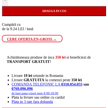
-
ADAUGA IN COS
Cumpără cu
de la 9.24 LEI / lună
CERE OFERTA EN-GROSS →
Achizitioneaza produse de inca
350
lei
si beneficiezi de
TRANSPORT GRATUIT
!
Livrare
19 lei
oriunde in Romania
Livrare
GRATUITA
la comenzi peste
350 lei
COMANDA TELEFONIC LA
0310.054.055
sau
0769.096.096
de luni pana vineri intre 9:00-18:00
Plata la livrare sau online cu cardul
Plata in 3 rate fara dobanda