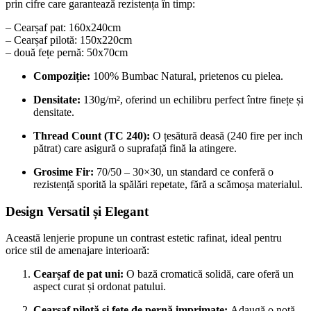
prin cifre care garantează rezistența în timp:
– Cearșaf pat: 160x240cm
– Cearșaf pilotă: 150x220cm
– două fețe pernă: 50x70cm
Compoziție:
100% Bumbac Natural, prietenos cu pielea.
Densitate:
130g/m², oferind un echilibru perfect între finețe și
densitate.
Thread Count (TC 240):
O țesătură deasă (240 fire per inch
pătrat) care asigură o suprafață fină la atingere.
Grosime Fir:
70/50 – 30×30, un standard ce conferă o
rezistență sporită la spălări repetate, fără a scămoșa materialul.
Design Versatil și Elegant
Această lenjerie propune un contrast estetic rafinat, ideal pentru
orice stil de amenajare interioară:
Cearșaf de pat uni:
O bază cromatică solidă, care oferă un
aspect curat și ordonat patului.
Cearșaf pilotă și fețe de pernă imprimate:
Adaugă o notă