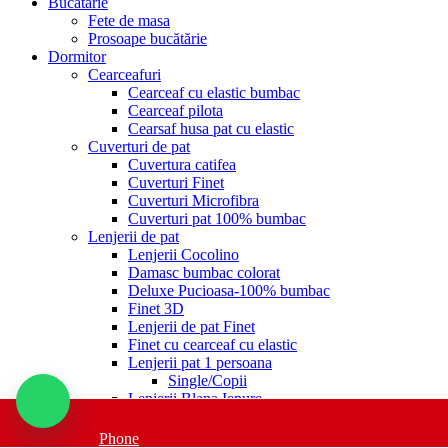
Bucatarie
Fete de masa
Prosoape bucătărie
Dormitor
Cearceafuri
Cearceaf cu elastic bumbac
Cearceaf pilota
Cearsaf husa pat cu elastic
Cuverturi de pat
Cuvertura catifea
Cuverturi Finet
Cuverturi Microfibra
Cuverturi pat 100% bumbac
Lenjerii de pat
Lenjerii Cocolino
Damasc bumbac colorat
Deluxe Pucioasa-100% bumbac
Finet 3D
Lenjerii de pat Finet
Finet cu cearceaf cu elastic
Lenjerii pat 1 persoana
Single/Copii
Lenjerii Blana Iepure
Lenjerii de pat cu elastic
Lenjerii de pat Brodate
Phone