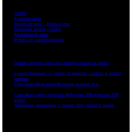
Informatii clienti
ANPC
Formular retur
Informatii retur – Politica retur
Informatii despre cookies
Modalitati de plata
Politica de confidentialitate
Articole recente
Despre alegerea celui mai potrivit cearșaf cu elastic
13 iulie
2026
Lenjerii hoteliere: ce verifici la material, cusături și spălări
repetate
24 iunie 2026
Cum alegi pilota potrivită pentru sezonul rece
26 ianuarie
2026
Cum alegi corect prosopul: 400 g/mp, 500 g/mp sau 650
g/mp?
26 ianuarie 2026
Amenajare apartament 3 camere: Idei, sfaturi si solutii
16 mai
2025
Conforter.ro