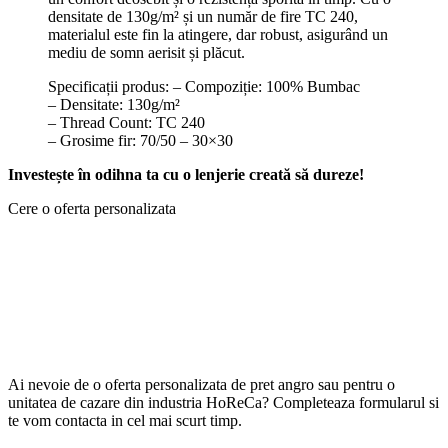
densitate de 130g/m² și un număr de fire TC 240,
materialul este fin la atingere, dar robust, asigurând un
mediu de somn aerisit și plăcut.
Specificații produs: – Compoziție: 100% Bumbac
– Densitate: 130g/m²
– Thread Count: TC 240
– Grosime fir: 70/50 – 30×30
Investește în odihna ta cu o lenjerie creată să dureze!
Cere o oferta personalizata
Ai nevoie de o oferta personalizata de pret angro sau pentru o
unitatea de cazare din industria HoReCa? Completeaza formularul si
te vom contacta in cel mai scurt timp.