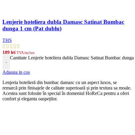
Lenjerie hoteliera dubla Damasc Satinat Bumbac
dunga 1 cm (Pat dublu)
THS
189
lei
TVA inclus
Cantitate Lenjerie hoteliera dubla Damasc Satinat Bumbac dunga 
-
Adauga in cos
Len
j
eria
hotel
ier
ă
din
b
umb
ac damasc
cu
un
aspect
lux
os, se
remarcă prin finisajele de calitate superioară și prin textura sa moale.
Acestea sunt folosite în special în domeniul HoReCa pentru a oferi
confort și eleganta oaspeților.