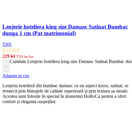
Lenjerie hoteliera king size Damasc Satinat Bumbac
dunga 1 cm (Pat matrimonial)
THS
229
lei
TVA inclus
Cantitate Lenjerie hoteliera king size Damasc Satinat Bumbac du
-
Adauga in cos
Len
j
eria
hotel
ier
ă
din
b
umb
ac damasc
cu
un
aspect
lux
os, satinat, se
remarcă prin finisajele de calitate superioară și prin textura sa moale.
Acestea sunt folosite în special în domeniul HoReCa pentru a oferi
confort și eleganta oaspeților.