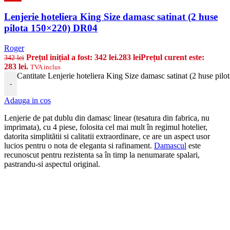
Lenjerie hoteliera King Size damasc satinat (2 huse
pilota 150×220) DR04
Roger
Prețul inițial a fost: 342 lei.
283
lei
Prețul curent este:
342
lei
283 lei.
TVA inclus
Cantitate Lenjerie hoteliera King Size damasc satinat (2 huse pi
-
Adauga in cos
Lenjerie de pat dublu din damasc linear (tesatura din fabrica, nu
imprimata), cu 4 piese, folosita cel mai mult în regimul hotelier,
datorita simplitătii si calitatii extraordinare, ce are un aspect usor
lucios pentru o nota de eleganta si rafinament.
Damascul
este
recunoscut pentru rezistenta sa în timp la nenumarate spalari,
pastrandu-si aspectul original.