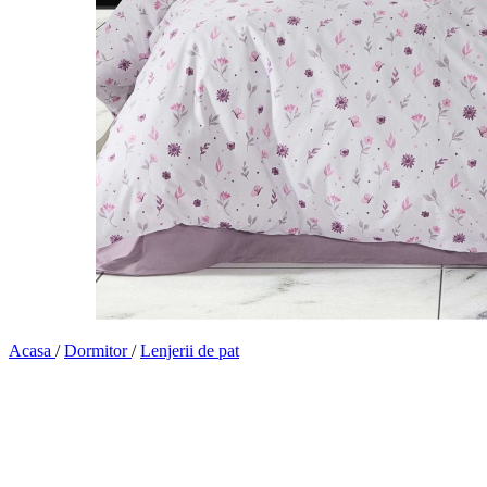
Acasa
/
Dormitor
/
Lenjerii de pat