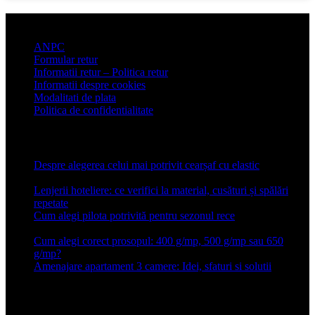
Informatii clienti
ANPC
Formular retur
Informatii retur – Politica retur
Informatii despre cookies
Modalitati de plata
Politica de confidentialitate
Articole recente
Despre alegerea celui mai potrivit cearșaf cu elastic
13 iulie
2026
Lenjerii hoteliere: ce verifici la material, cusături și spălări
repetate
24 iunie 2026
Cum alegi pilota potrivită pentru sezonul rece
26 ianuarie
2026
Cum alegi corect prosopul: 400 g/mp, 500 g/mp sau 650
g/mp?
26 ianuarie 2026
Amenajare apartament 3 camere: Idei, sfaturi si solutii
16 mai
2025
Conforter.ro