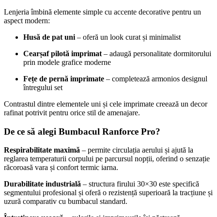
Lenjeria îmbină elemente simple cu accente decorative pentru un
aspect modern:
Husă de pat uni
– oferă un look curat și minimalist
Cearșaf pilotă imprimat
– adaugă personalitate dormitorului
prin modele grafice moderne
Fețe de pernă imprimate
– completează armonios designul
întregului set
Contrastul dintre elementele uni și cele imprimate creează un decor
rafinat potrivit pentru orice stil de amenajare.
De ce să alegi Bumbacul Ranforce Pro?
Respirabilitate maximă
– permite circulația aerului și ajută la
reglarea temperaturii corpului pe parcursul nopții, oferind o senzație
răcoroasă vara și confort termic iarna.
Durabilitate industrială
– structura firului 30×30 este specifică
segmentului profesional și oferă o rezistență superioară la tracțiune și
uzură comparativ cu bumbacul standard.