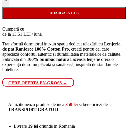
-
ADAUGA IN COS
Cumpără cu
de la 13.51 LEI / lună
Transformă dormitorul într-un spațiu dedicat relaxării cu
Lenjeria
de pat Ranforce 100% Cotton Pro
, creată pentru cei care
apreciază confortul autentic și durabilitatea materialelor de calitate.
Fabricată din
100% bumbac natural
, această lenjerie oferă o
experiență de somn plăcută și sănătoasă, inspirată de standardele
hoteliere.
CERE OFERTA EN-GROSS →
Achizitioneaza produse de inca
350
lei
si beneficiezi de
TRANSPORT GRATUIT
!
Livrare
19 lei
oriunde in Romania