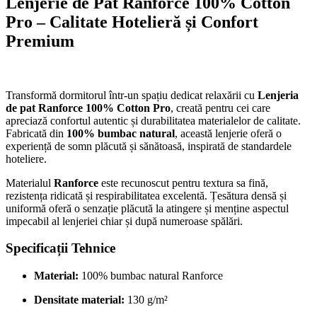
Lenjerie de Pat Ranforce 100% Cotton
Pro – Calitate Hotelieră și Confort
Premium
Transformă dormitorul într-un spațiu dedicat relaxării cu
Lenjeria
de pat Ranforce 100% Cotton Pro
, creată pentru cei care
apreciază confortul autentic și durabilitatea materialelor de calitate.
Fabricată din
100% bumbac natural
, această lenjerie oferă o
experiență de somn plăcută și sănătoasă, inspirată de standardele
hoteliere.
Materialul
Ranforce
este recunoscut pentru textura sa fină,
rezistența ridicată și respirabilitatea excelentă. Țesătura densă și
uniformă oferă o senzație plăcută la atingere și menține aspectul
impecabil al lenjeriei chiar și după numeroase spălări.
Specificații Tehnice
Material:
100% bumbac natural Ranforce
Densitate material:
130 g/m²