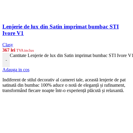
Lenjerie de lux din Satin imprimat bumbac STI
Ivore V1
Clasy
367
lei
TVA inclus
Cantitate Lenjerie de lux din Satin imprimat bumbac STI Ivore V
-
Adauga in cos
Indiferent de stilul decorativ al camerei tale, această lenjerie de pat
satinată din bumbac 100% aduce o notă de eleganță și rafinament,
transformând fiecare noapte într-o experiență plăcută și relaxantă.