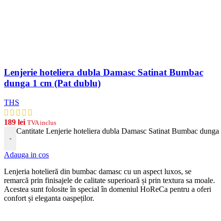
Lenjerie hoteliera dubla Damasc Satinat Bumbac
dunga 1 cm (Pat dublu)
THS
189
lei
TVA inclus
Cantitate Lenjerie hoteliera dubla Damasc Satinat Bumbac dunga 
-
Adauga in cos
Len
j
eria
hotel
ier
ă
din
b
umb
ac damasc
cu
un
aspect
lux
os, se
remarcă prin finisajele de calitate superioară și prin textura sa moale.
Acestea sunt folosite în special în domeniul HoReCa pentru a oferi
confort și eleganta oaspeților.