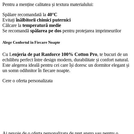
Pentru a menține calitatea și textura materialului:
Spălare recomandată la
40°C
Evitați
înălbitorii chimici puternici
Călcare la
temperatură medie
Se recomandă
spălarea pe dos
pentru protejarea imprimeurilor
Alege Confortul în Fiecare Noapte
Cu L
enjeria de pat Ranforce 100% Cotton Pro
, te bucuri de un
echilibru perfect între design modern, durabilitate și confort natural.
Este alegerea ideală pentru cei care își doresc un dormitor elegant și
un somn odihnitor în fiecare noapte.
Cere o oferta personalizata
Ai nevoie de o oferta personalizata de pret angro sau pentru o