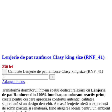
Lenjerie de pat ranforce Clasy king size (RNF_41)
230
lei
Cantitate Lenjerie de pat ranforce Clasy king size (RNF_41)
-
+
Adauga in cos
Transformă dormitorul într-un spațiu dedicat relaxării cu
Lenjeria
de pat Ranforce din 100% bumbac, cu colorant reactiv print
,
creată pentru cei care apreciază confortul autentic, calitatea
superioară și un design deosebit. Această lenjerie oferă o experiență
de somn plăcută și sănătoasă, fiind alegerea ideală pentru un ambient