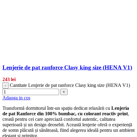
Lenjerie de pat ranforce Clasy king size (HENA V1)
243
lei
Cantitate Lenjerie de pat ranforce Clasy king size (HENA V1)
-
+
Adauga in cos
Transformă dormitorul într-un spațiu dedicat relaxării cu
Lenjeria
de pat Ranforce din 100% bumbac, cu colorant reactiv print
,
creată pentru cei care apreciază confortul autentic, calitatea
superioară și un design deosebit. Această lenjerie oferă o experiență
de somn plăcută și sănătoasă, fiind alegerea ideală pentru un ambient
elegant și primitor.