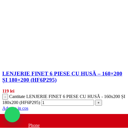
LENJERIE FINET 6 PIESE CU HUSĂ – 160×200
ȘI 180×200 (HF6P295)
119
lei
Cantitate LENJERIE FINET 6 PIESE CU HUSĂ - 160x200 ȘI
-
180x200 (HF6P295)
+
Adauga in cos
Transformă dormitorul într-un spațiu de relaxare cu această lenjerie
de pat din finet, alcătuită din 6 piese, special concepută pentru paturi
Phone