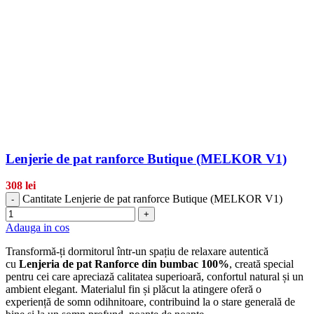
Lenjerie de pat ranforce Butique (MELKOR V1)
308
lei
Cantitate Lenjerie de pat ranforce Butique (MELKOR V1)
-
+
Adauga in cos
Transformă-ți dormitorul într-un spațiu de relaxare autentică
cu
Lenjeria de pat Ranforce din bumbac 100%
, creată special
pentru cei care apreciază calitatea superioară, confortul natural și un
ambient elegant. Materialul fin și plăcut la atingere oferă o
experiență de somn odihnitoare, contribuind la o stare generală de