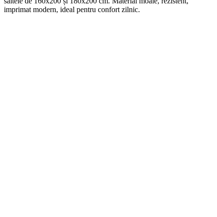
saltele de 160x200 și 180x200 cm. Material moale, rezistent,
imprimat modern, ideal pentru confort zilnic.