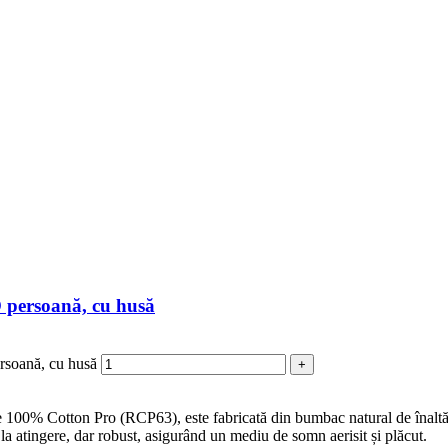
 persoană, cu husă
rsoană, cu husă
+
100% Cotton Pro (RCP63), este fabricată din bumbac natural de înaltă cal
la atingere, dar robust, asigurând un mediu de somn aerisit și plăcut.