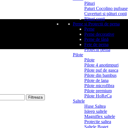
Pături
Paturi Cocolino pufoase
Cuverturi si pături copii
Pături copii
Perne si Protectii de perna
Perne
Perne decorative
Perne de lână
Fete de perna
Protectii perna
Pilote
Pilote
Pilote 4 anotimpuri
Pilote puf de gasca
Pilote din bambus
Pilote de lana
Pilote microfibra
Pilote premium
Pilote HoReCa
Filtreaza
Saltele
Huse Saltea
Isleep saltele
Magniflex saltele
Protectie saltea
Saltele Buget