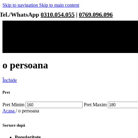
Skip to navigation
Skip to main content
Tel./WhatsApp
0310.054.055
|
0769.096.096
o persoana
Închide
Pret
Pret Minim
Pret Maxim
Acasa
/
o persoana
Sortare după
Popularitate