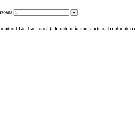
ersoană
+
mitorul Tău Transformă-ți dormitorul într-un sanctuar al confortului cu