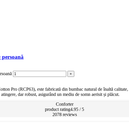
O persoană
ersoană
+
on Pro (RCP63), este fabricată din bumbac natural de înaltă calitate, of
 atingere, dar robust, asigurând un mediu de somn aerisit și plăcut.
Conforter
product rating
4.95 / 5
2078 reviews