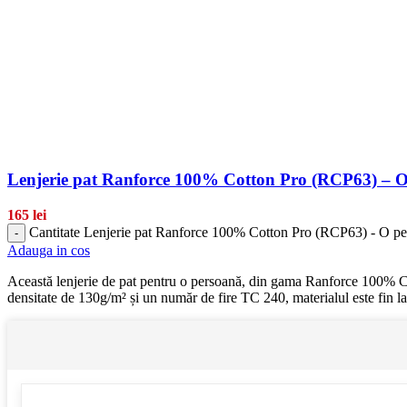
Lenjerie pat Ranforce 100% Cotton Pro (RCP63) – 
165
lei
Cantitate Lenjerie pat Ranforce 100% Cotton Pro (RCP63) - O p
-
Adauga in cos
Această lenjerie de pat pentru o persoană, din gama Ranforce 100% Cott
densitate de 130g/m² și un număr de fire TC 240, materialul este fin la