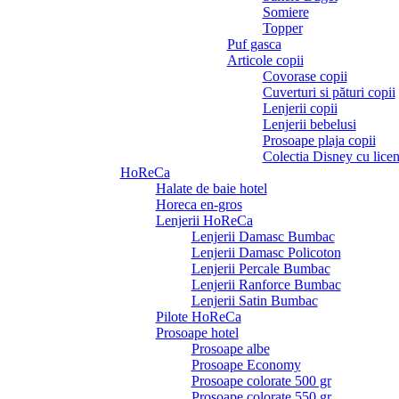
Somiere
Topper
Puf gasca
Articole copii
Covorase copii
Cuverturi si pături copii
Lenjerii copii
Lenjerii bebelusi
Prosoape plaja copii
Colectia Disney cu licen
HoReCa
Halate de baie hotel
Horeca en-gros
Lenjerii HoReCa
Lenjerii Damasc Bumbac
Lenjerii Damasc Policoton
Lenjerii Percale Bumbac
Lenjerii Ranforce Bumbac
Lenjerii Satin Bumbac
Pilote HoReCa
Prosoape hotel
Prosoape albe
Prosoape Economy
Prosoape colorate 500 gr
Prosoape colorate 550 gr