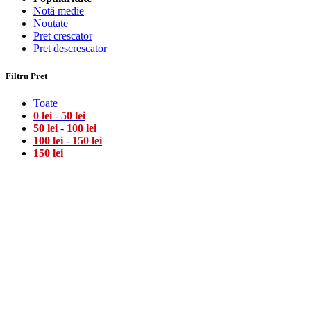
Notă medie
Noutate
Pret crescator
Pret descrescator
Filtru Pret
Toate
0
lei
-
50
lei
50
lei
-
100
lei
100
lei
-
150
lei
150
lei
+