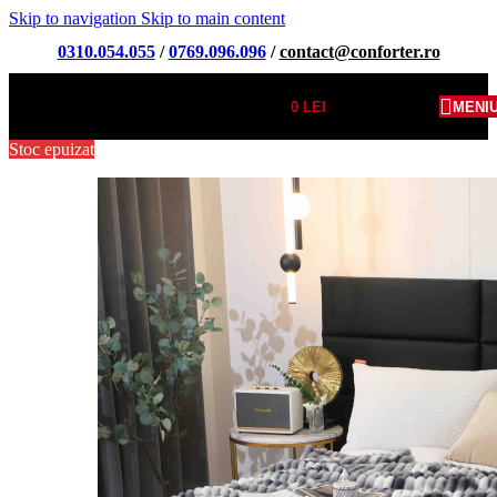
Skip to navigation
Skip to main content
0310.054.055
/
0769.096.096
/
contact@conforter.ro
0
LEI
MENI
Stoc epuizat