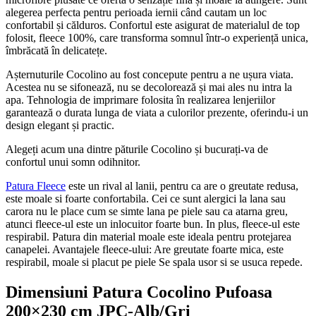
alegerea perfecta pentru perioada iernii când cautam un loc
confortabil și călduros. Confortul este asigurat de materialul de top
folosit, fleece 100%, care transforma somnul într-o experiență unica,
îmbrăcată în delicatețe.
Așternuturile Cocolino au fost concepute pentru a ne ușura viata.
Acestea nu se sifonează, nu se decolorează și mai ales nu intra la
apa. Tehnologia de imprimare folosita în realizarea lenjeriilor
garantează o durata lunga de viata a culorilor prezente, oferindu-i un
design elegant și practic.
Alegeți acum una dintre păturile Cocolino și bucurați-va de
confortul unui somn odihnitor.
Patura Fleece
este un rival al lanii, pentru ca are o greutate redusa,
este moale si foarte confortabila. Cei ce sunt alergici la lana sau
carora nu le place cum se simte lana pe piele sau ca atarna greu,
atunci fleece-ul este un inlocuitor foarte bun. In plus, fleece-ul este
respirabil. Patura din material moale este ideala pentru protejarea
canapelei. Avantajele fleece-ului: Are greutate foarte mica, este
respirabil, moale si placut pe piele Se spala usor si se usuca repede.
Dimensiuni Patura Cocolino Pufoasa
200×230 cm JPC-Alb/Gri