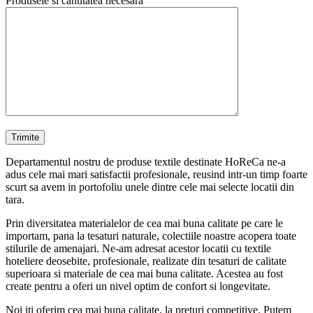
Produsele si cantitatea necesara
Departamentul nostru de produse textile destinate HoReCa ne-a
adus cele mai mari satisfactii profesionale, reusind intr-un timp foarte
scurt sa avem in portofoliu unele dintre cele mai selecte locatii din
tara.
Prin diversitatea materialelor de cea mai buna calitate pe care le
importam, pana la tesaturi naturale, colectiile noastre acopera toate
stilurile de amenajari. Ne-am adresat acestor locatii cu textile
hoteliere deosebite, profesionale, realizate din tesaturi de calitate
superioara si materiale de cea mai buna calitate. Acestea au fost
create pentru a oferi un nivel optim de confort si longevitate.
Noi iti oferim cea mai buna calitate, la preturi competitive. Putem