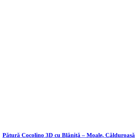
Pătură Cocolino 3D cu Blăniță – Moale, Călduroasă