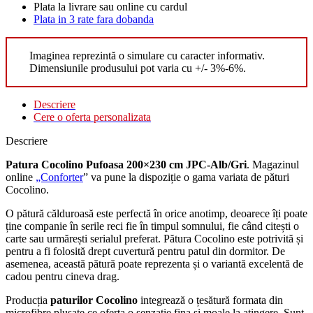
Plata la livrare sau online cu cardul
Plata in 3 rate fara dobanda
Imaginea reprezintă o simulare cu caracter informativ.
Dimensiunile produsului pot varia cu +/- 3%-6%.
Descriere
Cere o oferta personalizata
Descriere
Patura Cocolino Pufoasa 200×230 cm JPC-Alb/Gri
. Magazinul
online
„Conforter
” va pune la dispoziție o gama variata de pături
Cocolino.
O pătură călduroasă este perfectă în orice anotimp, deoarece îți poate
ține companie în serile reci fie în timpul somnului, fie când citești o
carte sau urmărești serialul preferat. Pătura Cocolino este potrivită și
pentru a fi folosită drept cuvertură pentru patul din dormitor. De
asemenea, această pătură poate reprezenta și o variantă excelentă de
cadou pentru cineva drag.
Producția
paturilor Cocolino
integrează o țesătură formata din
microfibre plusate ce oferta o senzație fina și moale la atingere. Sunt