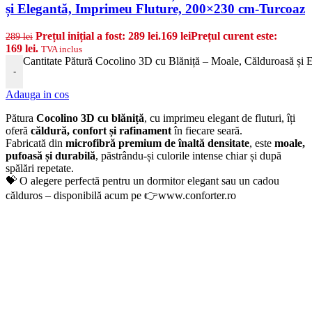
și Elegantă, Imprimeu Fluture, 200×230 cm-Turcoaz
Prețul inițial a fost: 289 lei.
169
lei
Prețul curent este:
289
lei
169 lei.
TVA inclus
Cantitate Pătură Cocolino 3D cu Blăniță – Moale, Călduroasă și
-
Adauga in cos
Pătura
Cocolino 3D cu blăniță
, cu imprimeu elegant de fluturi, îți
oferă
căldură, confort și rafinament
în fiecare seară.
Fabricată din
microfibră premium de înaltă densitate
, este
moale,
pufoasă și durabilă
, păstrându-și culorile intense chiar și după
spălări repetate.
💝 O alegere perfectă pentru un dormitor elegant sau un cadou
călduros – disponibilă acum pe 👉www.conforter.ro