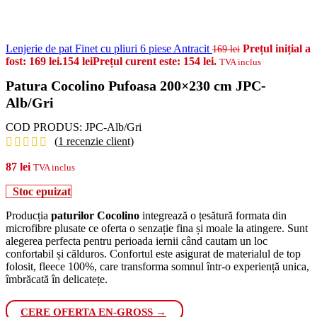
Lenjerie de pat Finet cu pliuri 6 piese Antracit
Prețul inițial a
169
lei
fost: 169 lei.
154
lei
Prețul curent este: 154 lei.
TVA inclus
Patura Cocolino Pufoasa 200×230 cm JPC-
Alb/Gri
COD PRODUS:
JPC-Alb/Gri
(
1
recenzie client)
87
lei
TVA inclus
Stoc epuizat
Producția
paturilor Cocolino
integrează o țesătură formata din
microfibre plusate ce oferta o senzație fina și moale la atingere. Sunt
alegerea perfecta pentru perioada iernii când cautam un loc
confortabil și călduros. Confortul este asigurat de materialul de top
folosit, fleece 100%, care transforma somnul într-o experiență unica,
îmbrăcată în delicatețe.
CERE OFERTA EN-GROSS →