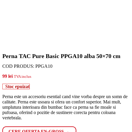
Perna TAC Pure Basic PPGA10 alba 50×70 cm
COD PRODUS:
PPGA10
99
lei
TVA inclus
Stoc epuizat
Perna este un accesoriu esential cand vine vorba despre un somn de
calitate. Perna este usoara si ofera un confort superior. Mai mult,
umplutura interioara din bumbac face ca perna sa fie moale si
pufoasa, oferind o pozitie de sustinere corecta pentru coloana
vertebrala.
CERE OFERTA EN-GROSS →