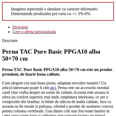
Imaginea reprezintă o simulare cu caracter informativ.
Dimensiunile produsului pot varia cu +/- 3%-6%.
Descriere
Cere o oferta personalizata
Descriere
Perna TAC Pure Basic PPGA10 alba
50×70 cm
Perna TAC Pure Basic PPGA10 alba 50×70 cm este un produs
premium, de foarte buna calitate.
Cum alegem cea mai buna perna, adaptata nevoilor noastre? Un
articol interesant poate fi citit
aici.
Perna este un accesoriu esential
cand vine vorba despre un somn de calitate.Aceasta este usoara si
ofera un confort superior, mai mult, umplutura interioara, ce are o
compozitie din bumbac si bilute de silicon de inalta calitate, face ca
aceasta sa fie moale si pufoasa, oferind o pozitie de sustinere corecta
pentru coloana vertebrala. Una dintre cele mai frecvente bariere in
calea unui somn lung si odihnitor este suprainclazirea pe timpul