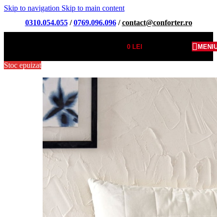
Skip to navigation
Skip to main content
0310.054.055
/
0769.096.096
/
contact@conforter.ro
0
LEI
MENI
Stoc epuizat