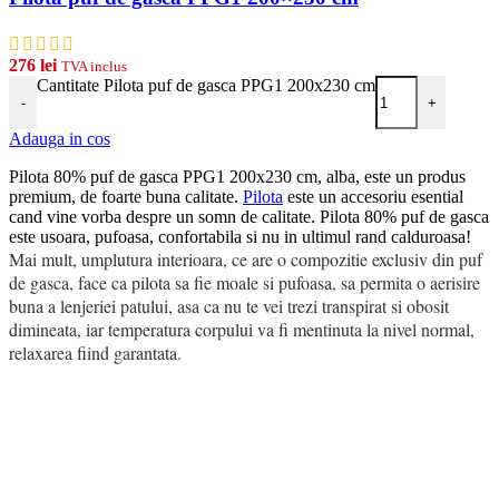
276
lei
TVA inclus
Cantitate Pilota puf de gasca PPG1 200x230 cm
-
+
Adauga in cos
Pilota 80% puf de gasca PPG1 200x230 cm, alba, este un produs
premium, de foarte buna calitate.
Pilota
este un accesoriu esential
cand vine vorba despre un somn de calitate. Pilota 80% puf de gasca
este usoara, pufoasa, confortabila si nu in ultimul rand calduroasa!
Mai mult, umplutura interioara, ce are o compozitie exclusiv din puf
de gasca, face ca pilota sa fie moale si pufoasa, sa permita o aerisire
buna a lenjeriei patului, asa ca nu te vei trezi transpirat si obosit
dimineata, iar temperatura corpului va fi mentinuta la nivel normal,
relaxarea fiind garantata.