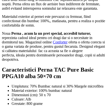
noptii. Perna ofera un flux de aerisire bun indiferent de fermitate,
astfel evitand intreruperea somnului iar relaxarea este garantata.
Materialul exterior al pernei este prevazut cu fermoar, fiind
confectionat din bumbac 100%,, matlasata, pentru a realiza o pozitie
confortabila de somn.
Noua
Perna , acum la un pret special, accesibil tuturor,
reprezinta cadoul ideal pentru cei dragi dar si o necesitate in
dormitorul tau. Magazinul online
Conforter
oferta o oferta corecta si
o gama variata de produse, pentru gustul fiecaruia. Designul elegant
si calitatea materialului fac ca aceasta sa fie o alegere
perfecta, ideala pentru dormitoarele persoanelor dragi, copii si adulti
deopotriva.
Caracteristici Perna TAC Pure Basic
PPGA10 alba 50×70 cm
Umplutura: 70% Bumbac natural si 30% Margele microfibra
Material exterior: 100% bumbac natural
Dimensiuni (cm): 50 x 70
Culoare: Alb
Greutate: 800 grame