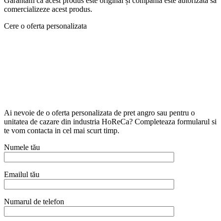
Garantam ca acest produs este original și compania este autorizata sa
comercializeze acest produs.
Cere o oferta personalizata
Ai nevoie de o oferta personalizata de pret angro sau pentru o
unitatea de cazare din industria HoReCa? Completeaza formularul si
te vom contacta in cel mai scurt timp.
Numele tău
Emailul tău
Numarul de telefon