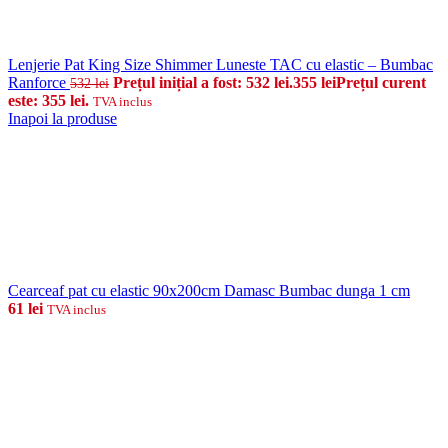
Lenjerie Pat King Size Shimmer Luneste TAC cu elastic – Bumbac
Ranforce
Prețul inițial a fost: 532 lei.
355
lei
Prețul curent
532
lei
este: 355 lei.
TVA inclus
Inapoi la produse
Cearceaf pat cu elastic 90x200cm Damasc Bumbac dunga 1 cm
61
lei
TVA inclus