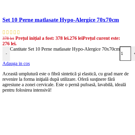
Set 10 Perne matlasate Hypo-Alergice 70x70cm
Prețul inițial a fost: 378 lei.
276
lei
Prețul curent este:
378
lei
276 lei.
Cantitate Set 10 Perne matlasate Hypo-Alergice 70x70cm
-
Adauga in cos
Această umplutură este o fibră sintetică şi elastică, cu grad mare de
revenire la forma iniţială după utilizare. Oferă susţinere fără
agresiune a zonei cervicale. Este o pernă pufoasă, lavabilă, ideală
pentru folosirea intensivă!