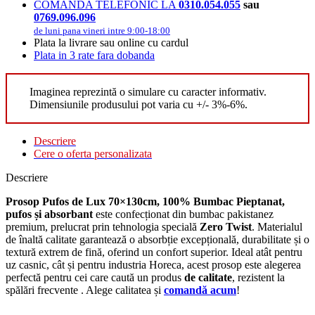
COMANDA TELEFONIC LA
0310.054.055
sau
0769.096.096
de luni pana vineri intre 9:00-18:00
Plata la livrare sau online cu cardul
Plata in 3 rate fara dobanda
Imaginea reprezintă o simulare cu caracter informativ.
Dimensiunile produsului pot varia cu +/- 3%-6%.
Descriere
Cere o oferta personalizata
Descriere
Prosop Pufos de Lux 70×130cm, 100% Bumbac Pieptanat,
pufos și absorbant
este confecționat din bumbac pakistanez
premium, prelucrat prin tehnologia specială
Zero Twist
. Materialul
de înaltă calitate garantează o absorbție excepțională, durabilitate și o
textură extrem de fină, oferind un confort superior. Ideal atât pentru
uz casnic, cât și pentru industria Horeca, acest prosop este alegerea
perfectă pentru cei care caută un produs
de calitate
, rezistent la
spălări frecvente . Alege calitatea și
comandă acum
!