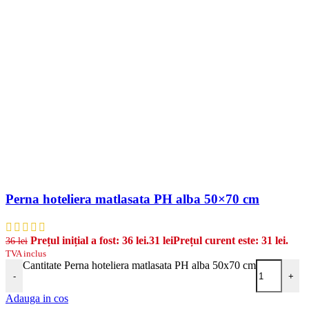
Perna hoteliera matlasata PH alba 50×70 cm
Prețul inițial a fost: 36 lei.
31
lei
Prețul curent este: 31 lei.
36
lei
TVA inclus
Cantitate Perna hoteliera matlasata PH alba 50x70 cm
-
+
Adauga in cos