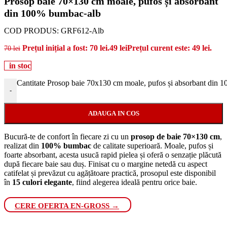
Prosop baie 70×130 cm moale, pufos și absorbant
din 100% bumbac-alb
COD PRODUS:
GRF612-Alb
Prețul inițial a fost: 70 lei.
49
lei
Prețul curent este: 49 lei.
70
lei
in stoc
Cantitate Prosop baie 70x130 cm moale, pufos și absorbant din
-
ADAUGA IN COS
Bucură-te de confort în fiecare zi cu un
prosop de baie 70×130 cm
,
realizat din
100% bumbac
de calitate superioară. Moale, pufos și
foarte absorbant, acesta usucă rapid pielea și oferă o senzație plăcută
după fiecare baie sau duș. Finisat cu o margine netedă cu aspect
catifelat și prevăzut cu agățătoare practică, prosopul este disponibil
în
15 culori elegante
, fiind alegerea ideală pentru orice baie.
CERE OFERTA EN-GROSS →