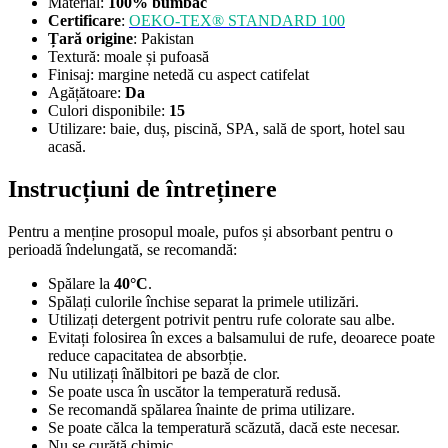
Material:
100% bumbac
Certificare
:
OEKO-TEX® STANDARD 100
Țară origine
: Pakistan
Textură: moale și pufoasă
Finisaj: margine netedă cu aspect catifelat
Agățătoare:
Da
Culori disponibile:
15
Utilizare: baie, duș, piscină, SPA, sală de sport, hotel sau
acasă.
Instrucțiuni de întreținere
Pentru a menține prosopul moale, pufos și absorbant pentru o
perioadă îndelungată, se recomandă:
Spălare la
40°C
.
Spălați culorile închise separat la primele utilizări.
Utilizați detergent potrivit pentru rufe colorate sau albe.
Evitați folosirea în exces a balsamului de rufe, deoarece poate
reduce capacitatea de absorbție.
Nu utilizați înălbitori pe bază de clor.
Se poate usca în uscător la temperatură redusă.
Se recomandă spălarea înainte de prima utilizare.
Se poate călca la temperatură scăzută, dacă este necesar.
Nu se curăță chimic.