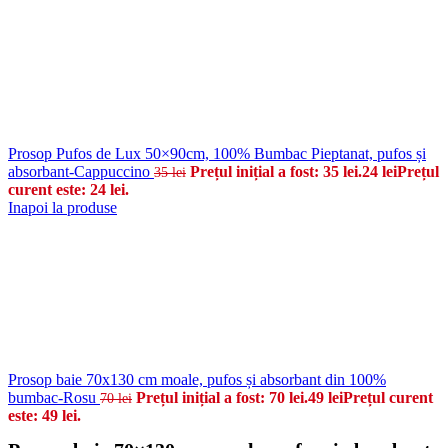
Prosop Pufos de Lux 50×90cm, 100% Bumbac Pieptanat, pufos și
absorbant-Cappuccino
Prețul inițial a fost: 35 lei.
24
lei
Prețul
35
lei
curent este: 24 lei.
Inapoi la produse
Prosop baie 70x130 cm moale, pufos și absorbant din 100%
bumbac-Rosu
Prețul inițial a fost: 70 lei.
49
lei
Prețul curent
70
lei
este: 49 lei.