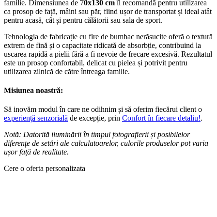
familie. Dimensiunea de 7
0x130 cm
îl recomandă pentru utilizarea
ca prosop de față, mâini sau păr, fiind ușor de transportat și ideal atât
pentru acasă, cât și pentru călătorii sau sala de sport.
Tehnologia de fabricație cu fire de bumbac nerăsucite oferă o textură
extrem de fină și o capacitate ridicată de absorbție, contribuind la
uscarea rapidă a pielii fără a fi nevoie de frecare excesivă. Rezultatul
este un prosop confortabil, delicat cu pielea și potrivit pentru
utilizarea zilnică de către întreaga familie.
Misiunea noastră:
Să inovăm modul în care ne odihnim și să oferim fiecărui client o
experiență senzorială
de excepție, prin
Confort în fiecare detaliu!
.
Notă: Datorită iluminării în timpul fotografierii și posibilelor
diferențe de setări ale calculatoarelor, culorile produselor pot varia
ușor față de realitate.
Cere o oferta personalizata