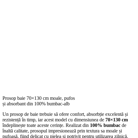
Prosop baie 70×130 cm moale, pufos
și absorbant din 100% bumbac-alb
Un prosop de baie trebuie să ofere confort, absorbție excelentă și
rezistență în timp, iar acest model cu dimensiunea de
70×130 cm
îndeplinește toate aceste cerințe. Realizat din
100% bumbac
de
înaltă calitate, prosopul impresionează prin textura sa moale și
pufoasă, fiind delicat cu pielea și potrivit pentru utilizarea zilnică.