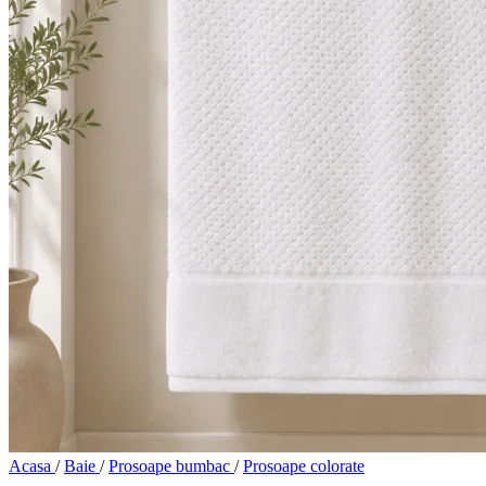
Acasa
/
Baie
/
Prosoape bumbac
/
Prosoape colorate