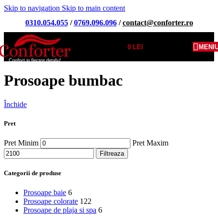
Skip to navigation
Skip to main content
0310.054.055
/
0769.096.096
/
contact@conforter.ro
0
LEI
MENI
Prosoape bumbac
Închide
Pret
Pret Minim
Pret Maxim
Filtreaza
Categorii de produse
Prosoape baie
6
Prosoape colorate
122
Prosoape de plaja si spa
6