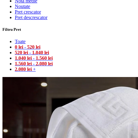
Notă medie
Noutate
Pret crescator
Pret descrescator
Filtru Pret
Toate
0
lei
-
520
lei
520
lei
-
1.040
lei
1.040
lei
-
1.560
lei
1.560
lei
-
2.080
lei
2.080
lei
+