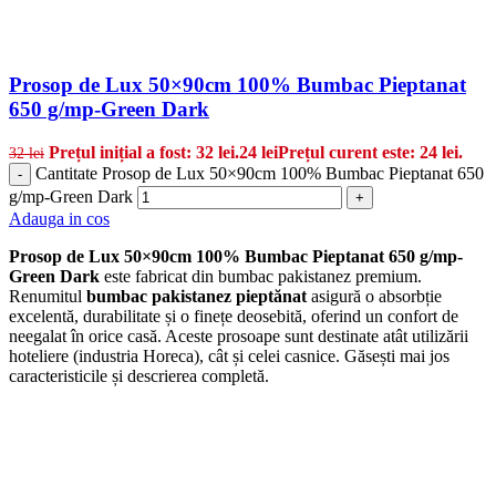
Prosop de Lux 50×90cm 100% Bumbac Pieptanat
650 g/mp-Green Dark
Prețul inițial a fost: 32 lei.
24
lei
Prețul curent este: 24 lei.
32
lei
Cantitate Prosop de Lux 50×90cm 100% Bumbac Pieptanat 650
-
g/mp-Green Dark
+
Adauga in cos
Prosop de Lux 50×90cm 100% Bumbac Pieptanat 650 g/mp-
Green Dark
este fabricat din bumbac pakistanez premium.
Renumitul
bumbac pakistanez pieptănat
asigură o absorbție
excelentă, durabilitate și o finețe deosebită, oferind un confort de
neegalat în orice casă. Aceste prosoape sunt destinate atât utilizării
hoteliere (industria Horeca), cât și celei casnice. Găsești mai jos
caracteristicile și descrierea completă.