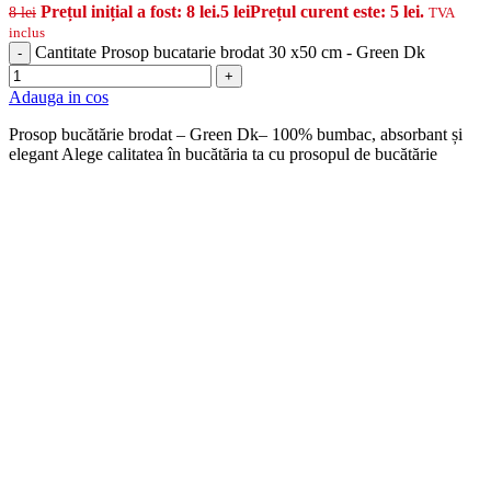
Prețul inițial a fost: 8 lei.
5
lei
Prețul curent este: 5 lei.
8
lei
TVA
inclus
Cantitate Prosop bucatarie brodat 30 x50 cm - Green Dk
-
+
Adauga in cos
Prosop bucătărie brodat – Green Dk– 100% bumbac, absorbant și
elegant Alege calitatea în bucătăria ta cu prosopul de bucătărie