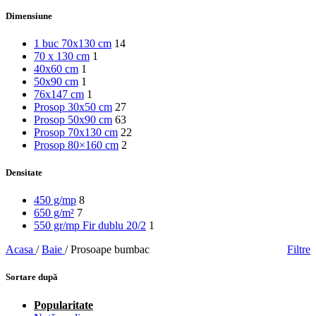
Dimensiune
1 buc 70x130 cm
14
70 x 130 cm
1
40x60 cm
1
50x90 cm
1
76x147 cm
1
Prosop 30x50 cm
27
Prosop 50x90 cm
63
Prosop 70x130 cm
22
Prosop 80×160 cm
2
Densitate
450 g/mp
8
650 g/m²
7
550 gr/mp Fir dublu 20/2
1
Acasa
/
Baie
/
Prosoape bumbac
Filtre
Sortare după
Popularitate