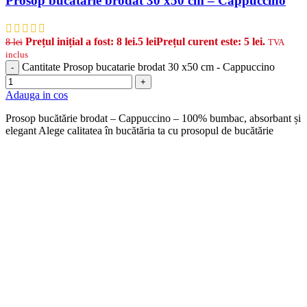
Prosop bucatarie brodat 30 x50 cm – Cappuccino
Prețul inițial a fost: 8 lei.
5
lei
Prețul curent este: 5 lei.
8
lei
TVA
inclus
Cantitate Prosop bucatarie brodat 30 x50 cm - Cappuccino
-
+
Adauga in cos
Prosop bucătărie brodat – Cappuccino – 100% bumbac, absorbant și
elegant Alege calitatea în bucătăria ta cu prosopul de bucătărie