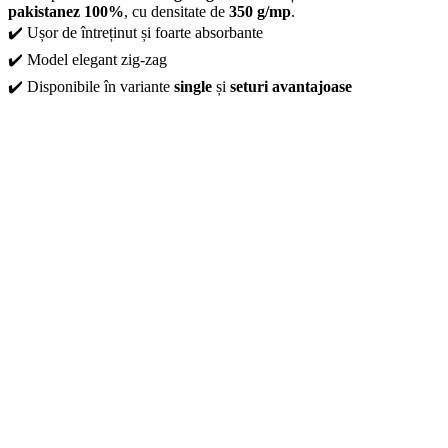
pakistanez 100%
, cu densitate de
350 g/mp
.
✔️ Ușor de întreținut și foarte absorbante
✔️ Model elegant zig-zag
✔️ Disponibile în variante
single
și
seturi avantajoase