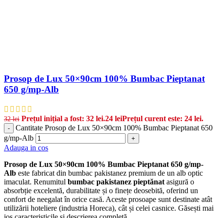
Prosop de Lux 50×90cm 100% Bumbac Pieptanat
650 g/mp-Alb
Prețul inițial a fost: 32 lei.
24
lei
Prețul curent este: 24 lei.
32
lei
Cantitate Prosop de Lux 50×90cm 100% Bumbac Pieptanat 650
-
g/mp-Alb
+
Adauga in cos
Prosop de Lux 50×90cm 100% Bumbac Pieptanat 650 g/mp-
Alb
este fabricat din bumbac pakistanez premium de un alb optic
imaculat. Renumitul
bumbac pakistanez pieptănat
asigură o
absorbție excelentă, durabilitate și o finețe deosebită, oferind un
confort de neegalat în orice casă. Aceste prosoape sunt destinate atât
utilizării hoteliere (industria Horeca), cât și celei casnice. Găsești mai
jos caracteristicile și descrierea completă.