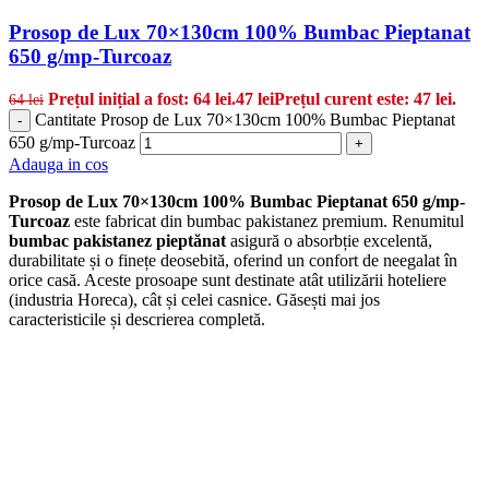
Prosop de Lux 70×130cm 100% Bumbac Pieptanat
650 g/mp-Turcoaz
Prețul inițial a fost: 64 lei.
47
lei
Prețul curent este: 47 lei.
64
lei
Cantitate Prosop de Lux 70×130cm 100% Bumbac Pieptanat
-
650 g/mp-Turcoaz
+
Adauga in cos
Prosop de Lux 70×130cm 100% Bumbac Pieptanat 650 g/mp-
Turcoaz
este fabricat din bumbac pakistanez premium. Renumitul
bumbac pakistanez pieptănat
asigură o absorbție excelentă,
durabilitate și o finețe deosebită, oferind un confort de neegalat în
orice casă. Aceste prosoape sunt destinate atât utilizării hoteliere
(industria Horeca), cât și celei casnice. Găsești mai jos
caracteristicile și descrierea completă.