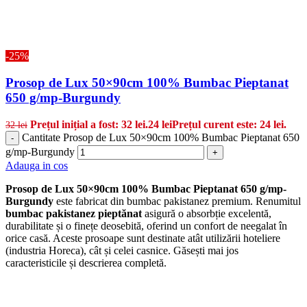
-25%
Prosop de Lux 50×90cm 100% Bumbac Pieptanat
650 g/mp-Burgundy
Prețul inițial a fost: 32 lei.
24
lei
Prețul curent este: 24 lei.
32
lei
Cantitate Prosop de Lux 50×90cm 100% Bumbac Pieptanat 650
-
g/mp-Burgundy
+
Adauga in cos
Prosop de Lux 50×90cm 100% Bumbac Pieptanat 650 g/mp-
Burgundy
este fabricat din bumbac pakistanez premium. Renumitul
bumbac pakistanez pieptănat
asigură o absorbție excelentă,
durabilitate și o finețe deosebită, oferind un confort de neegalat în
orice casă. Aceste prosoape sunt destinate atât utilizării hoteliere
(industria Horeca), cât și celei casnice. Găsești mai jos
caracteristicile și descrierea completă.