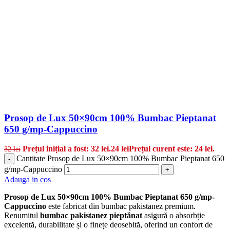
Prosop de Lux 50×90cm 100% Bumbac Pieptanat
650 g/mp-Cappuccino
Prețul inițial a fost: 32 lei.
24
lei
Prețul curent este: 24 lei.
32
lei
Cantitate Prosop de Lux 50×90cm 100% Bumbac Pieptanat 650
-
g/mp-Cappuccino
+
Adauga in cos
Prosop de Lux 50×90cm 100% Bumbac Pieptanat 650 g/mp-
Cappuccino
este fabricat din bumbac pakistanez premium.
Renumitul
bumbac pakistanez pieptănat
asigură o absorbție
excelentă, durabilitate și o finețe deosebită, oferind un confort de