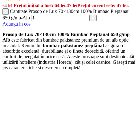
Prețul inițial a fost: 64 lei.
47
lei
Prețul curent este: 47 lei.
64
lei
Cantitate Prosop de Lux 70×130cm 100% Bumbac Pieptanat
-
650 g/mp-Alb
+
Adauga in cos
Prosop de Lux 70×130cm 100% Bumbac Pieptanat 650 g/mp-
Alb
este fabricat din bumbac pakistanez premium de un alb optic
imaculat. Renumitul
bumbac pakistanez pieptănat
asigură o
absorbție excelentă, durabilitate și o finețe deosebită, oferind un
confort de neegalat în orice casă. Aceste prosoape sunt destinate atât
utilizării hoteliere (industria Horeca), cât și celei casnice. Găsești mai
jos caracteristicile și descrierea completă.