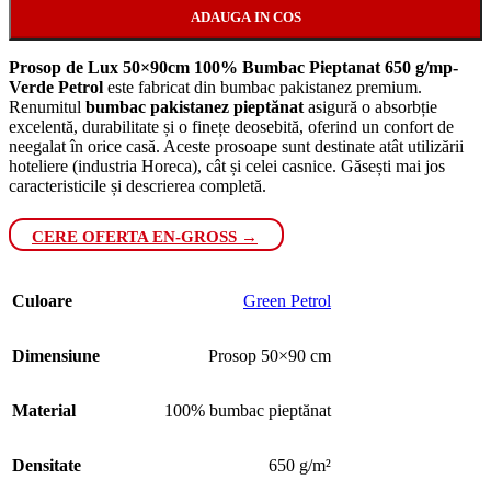
ADAUGA IN COS
Prosop de Lux 50×90cm 100% Bumbac Pieptanat 650 g/mp-
Verde Petrol
este fabricat din bumbac pakistanez premium.
Renumitul
bumbac pakistanez pieptănat
asigură o absorbție
excelentă, durabilitate și o finețe deosebită, oferind un confort de
neegalat în orice casă. Aceste prosoape sunt destinate atât utilizării
hoteliere (industria Horeca), cât și celei casnice. Găsești mai jos
caracteristicile și descrierea completă.
CERE OFERTA EN-GROSS →
Culoare
Green Petrol
Dimensiune
Prosop 50×90 cm
Material
100% bumbac pieptănat
Densitate
650 g/m²