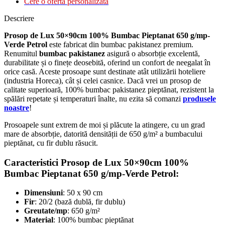
Cere o oferta personalizata
Descriere
Prosop de Lux 50×90cm 100% Bumbac Pieptanat 650 g/mp-
Verde Petrol
este fabricat din bumbac pakistanez premium.
Renumitul
bumbac pakistanez
asigură o absorbție excelentă,
durabilitate și o finețe deosebită, oferind un confort de neegalat în
orice casă. Aceste prosoape sunt destinate atât utilizării hoteliere
(industria Horeca), cât și celei casnice. Dacă vrei un prosop de
calitate superioară, 100% bumbac pakistanez pieptănat, rezistent la
spălări repetate și temperaturi înalte, nu ezita să comanzi
produsele
noastre
!
Prosoapele sunt extrem de moi și plăcute la atingere, cu un grad
mare de absorbție, datorită densității de 650 g/m² a bumbacului
pieptănat, cu fir dublu răsucit.
Caracteristici Prosop de Lux 50×90cm 100%
Bumbac Pieptanat 650 g/mp-Verde Petrol:
Dimensiuni
: 50 x 90 cm
Fir
: 20/2 (bază dublă, fir dublu)
Greutate/mp
: 650 g/m²
Material
: 100% bumbac pieptănat