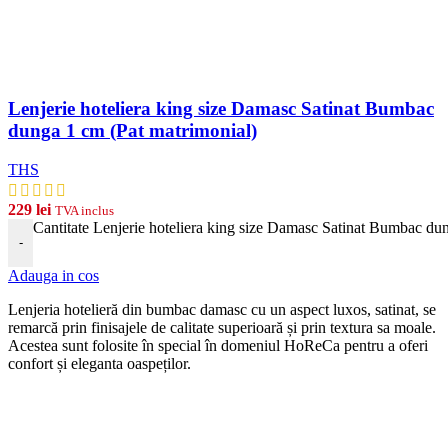
Lenjerie hoteliera king size Damasc Satinat Bumbac
dunga 1 cm (Pat matrimonial)
THS
229
lei
TVA inclus
Cantitate Lenjerie hoteliera king size Damasc Satinat Bumbac du
-
Adauga in cos
Len
j
eria
hotel
ier
ă
din
b
umb
ac damasc
cu
un
aspect
lux
os, satinat, se
remarcă prin finisajele de calitate superioară și prin textura sa moale.
Acestea sunt folosite în special în domeniul HoReCa pentru a oferi
confort și eleganta oaspeților.