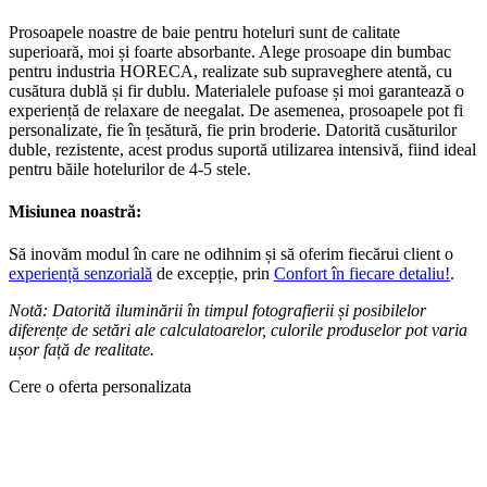
Prosoapele noastre de baie pentru hoteluri sunt de calitate
superioară, moi și foarte absorbante. Alege prosoape din bumbac
pentru industria HORECA, realizate sub supraveghere atentă, cu
cusătura dublă și fir dublu. Materialele pufoase și moi garantează o
experiență de relaxare de neegalat. De asemenea, prosoapele pot fi
personalizate, fie în țesătură, fie prin broderie. Datorită cusăturilor
duble, rezistente, acest produs suportă utilizarea intensivă, fiind ideal
pentru băile hotelurilor de 4-5 stele.
Misiunea noastră:
Să inovăm modul în care ne odihnim și să oferim fiecărui client o
experiență senzorială
de excepție, prin
Confort în fiecare detaliu!
.
Notă: Datorită iluminării în timpul fotografierii și posibilelor
diferențe de setări ale calculatoarelor, culorile produselor pot varia
ușor față de realitate.
Cere o oferta personalizata