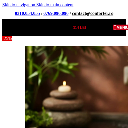
Skip to navigation
Skip to main content
0310.054.055
/
0769.096.096
/
contact@conforter.ro
114
LEI
MENI
-25%