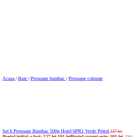
Acasa
/
Baie
/
Prosoape bumbac
/
Prosoape colorate
Set 6 Prosoape Bumbac 500g Hotel 6PR1 Verde Petrol
127
lei
Prețul inițial a fost: 127 lei.
101
lei
Prețul curent este: 101 lei.
TVA