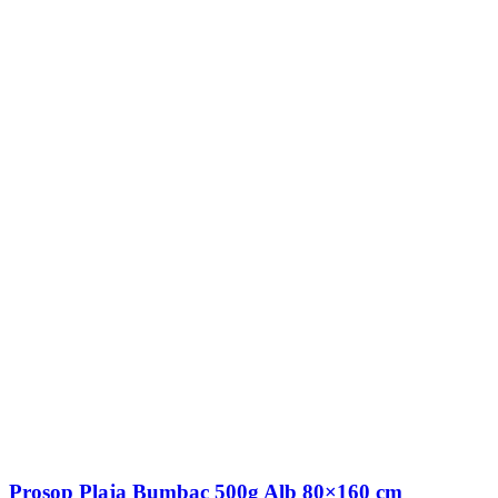
Prosop Plaja Bumbac 500g Alb 80×160 cm