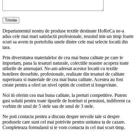
Departamentul nostru de produse textile destinate HoReCa ne-a
adus cele mai mari satisfactii profesionale, reusind intr-un timp foarte
scurt sa avem in portofoliu unele dintre cele mai selecte locatii din
tara.
Prin diversitatea materialelor de cea mai buna calitate pe care le
importam, pana la tesaturi naturale, colectiile noastre acopera toate
stilurile de amenajari. Ne-am adresat acestor locatii cu textile
hoteliere deosebite, profesionale, realizate din tesaturi de calitate
superioara si materiale de cea mai buna calitate. Acestea au fost
create pentru a oferi un nivel optim de confort si longevitate.
Noi iti oferim cea mai buna calitate, la preturi competitive. Putem
gasi solutii pentru toate tipurile de hoteluri si pensiuni, indiferent ca
vorbim de unul de 5 stele sau de unul de 3 stele.
Ne poti contacta pentru a discuta despre nevoile tale si despre
produsele care sunt cel mai potrivite pentru unitatea ta de cazare.
Completeaza formularul si te vom contacta in cel mai scurt timp.