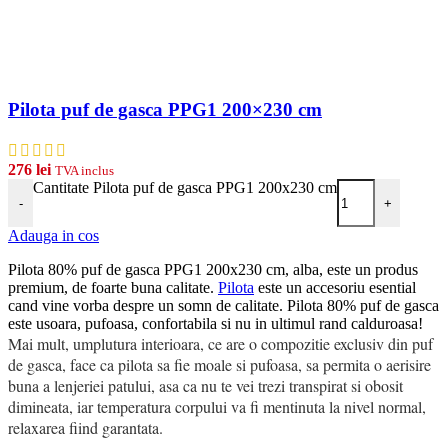
Pilota puf de gasca PPG1 200×230 cm
276
lei
TVA inclus
Cantitate Pilota puf de gasca PPG1 200x230 cm
-
+
Adauga in cos
Pilota 80% puf de gasca PPG1 200x230 cm, alba, este un produs
premium, de foarte buna calitate.
Pilota
este un accesoriu esential
cand vine vorba despre un somn de calitate. Pilota 80% puf de gasca
este usoara, pufoasa, confortabila si nu in ultimul rand calduroasa!
Mai mult, umplutura interioara, ce are o compozitie exclusiv din puf
de gasca, face ca pilota sa fie moale si pufoasa, sa permita o aerisire
buna a lenjeriei patului, asa ca nu te vei trezi transpirat si obosit
dimineata, iar temperatura corpului va fi mentinuta la nivel normal,
relaxarea fiind garantata.