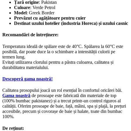
Țară origine
: Pakistan
Culoare
: Verde Petrol
Model
: Greek Border
Prevăzut cu agățătoare pentru cuier
Destinat uzului hotelier (industria Horeca) și uzului casnic
Recomandări de întreținere:
Temperatura ideală de spălare este de 40°C. Spălarea la 60°C este
posibilă, dar poate duce la o schimbare a intensității culorii pe
termen lung.
Evitați utilizarea clorului pentru a păstra culoarea, calitatea și
durabilitatea materialului.
Descoperă gama noastră!
Calitatea prosopului joacă un rol esențial în confortul oricărei băi.
Gama noastră
de prosoape este fabricată din materiale de top
(100% bumbac pakistanez) și a trecut printr-un control riguros al
calității. Oferim prosoape de baie, față, mâini, spa și plajă, la prețuri
accesibile, precum și covorașe de baie și halate, toate din bumbac
100%.
De reținut: