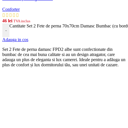
Conforter
46
lei
TVA inclus
Cantitate Set 2 Fete de perna 70x70cm Damasc Bumbac (cu bord
-
Adauga in cos
Set 2 Fete de perna damasc FPD2 albe
s
unt
conf
ection
ate
din
b
umb
ac
de
ce
a
m
ai
b
una
cal
itate
si
au
un
design
at
rag
ator
,
care
ad
auga
un
plus
de
eleg
anta
si
lux
camerei
. Ideale pentru a adăuga un
plus de confort și lux dormitorului tău, sau unei unitati de cazare.