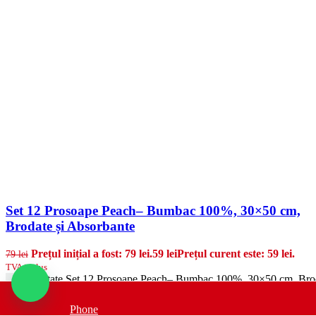
Set 12 Prosoape Peach– Bumbac 100%, 30×50 cm,
Brodate și Absorbante
Prețul inițial a fost: 79 lei.
59
lei
Prețul curent este: 59 lei.
79
lei
TVA inclus
Cantitate Set 12 Prosoape Peach– Bumbac 100%, 30×50 cm, Brod
-
Phone
Adauga in cos