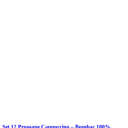
Set 12 Prosoape Cappuccino – Bumbac 100%,