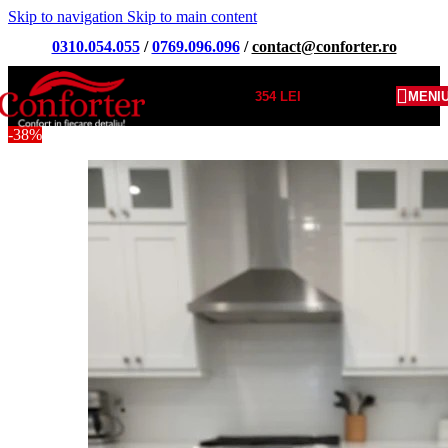
Skip to navigation
Skip to main content
0310.054.055
/
0769.096.096
/
contact@conforter.ro
354
LEI
MENI
-38%