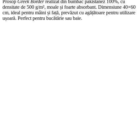
Prosop
Greek Border
realizat din bumbac pakistanez 100%, cu
densitate de 500 g/m², moale și foarte absorbant. Dimensiune 40×60
cm, ideal pentru mâini și față, prevăzut cu agățătoare pentru utilizare
ușoară. Perfect pentru bucătărie sau baie.