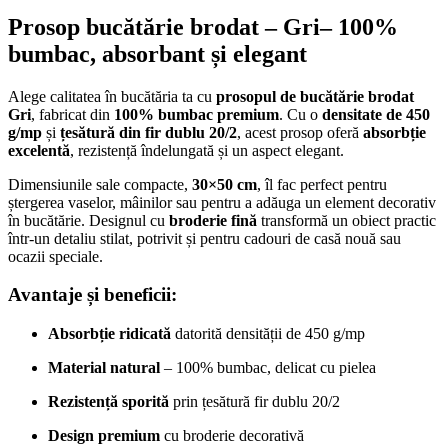
Prosop bucătărie brodat – Gri– 100%
bumbac, absorbant și elegant
Alege calitatea în bucătăria ta cu
prosopul de bucătărie brodat
Gri
, fabricat din
100% bumbac premium
. Cu o
densitate de 450
g/mp
și
țesătură din fir dublu 20/2
, acest prosop oferă
absorbție
excelentă
, rezistență îndelungată și un aspect elegant.
Dimensiunile sale compacte,
30×50 cm
, îl fac perfect pentru
ștergerea vaselor, mâinilor sau pentru a adăuga un element decorativ
în bucătărie. Designul cu
broderie fină
transformă un obiect practic
într-un detaliu stilat, potrivit și pentru cadouri de casă nouă sau
ocazii speciale.
Avantaje și beneficii:
Absorbție ridicată
datorită densității de 450 g/mp
Material natural
– 100% bumbac, delicat cu pielea
Rezistență sporită
prin țesătură fir dublu 20/2
Design premium
cu broderie decorativă