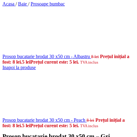
Acasa
/
Baie
/
Prosoape bumbac
Prosop bucatarie brodat 30 x50 cm - Albastru
Prețul inițial a
8
lei
fost: 8 lei.
5
lei
Prețul curent este: 5 lei.
TVA inclus
Inapoi la produse
Prosop bucatarie brodat 30 x50 cm - Peach
Prețul inițial a
8
lei
fost: 8 lei.
5
lei
Prețul curent este: 5 lei.
TVA inclus
Prosop bucatarie brodat 30 x50 cm – Gri