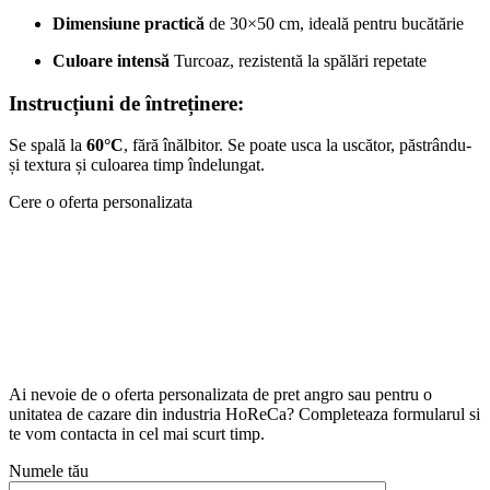
Dimensiune practică
de 30×50 cm, ideală pentru bucătărie
Culoare intensă
Turcoaz, rezistentă la spălări repetate
Instrucțiuni de întreținere:
Se spală la
60°C
, fără înălbitor. Se poate usca la uscător, păstrându-
și textura și culoarea timp îndelungat.
Cere o oferta personalizata
Ai nevoie de o oferta personalizata de pret angro sau pentru o
unitatea de cazare din industria HoReCa? Completeaza formularul si
te vom contacta in cel mai scurt timp.
Numele tău