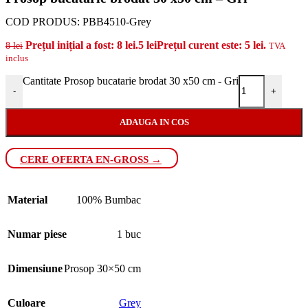
COD PRODUS:
PBB4510-Grey
Prețul inițial a fost: 8 lei.
5
lei
Prețul curent este: 5 lei.
8
lei
TVA
inclus
Cantitate Prosop bucatarie brodat 30 x50 cm - Gri
-
+
ADAUGA IN COS
CERE OFERTA EN-GROSS →
Material
100% Bumbac
Numar piese
1 buc
Dimensiune
Prosop 30×50 cm
Culoare
Grey