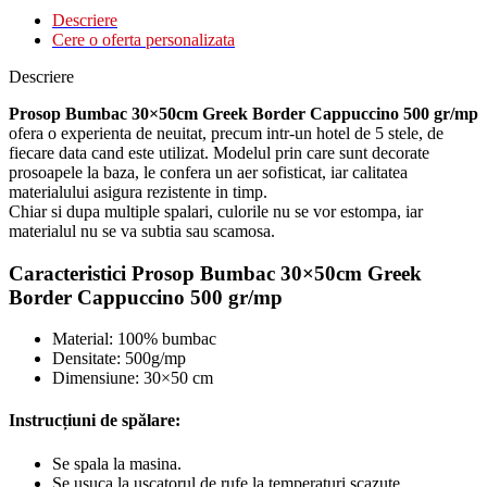
Descriere
Cere o oferta personalizata
Descriere
Prosop Bumbac 30×50cm Greek Border Cappuccino 500 gr/mp
ofera o experienta de neuitat, precum intr-un hotel de 5 stele, de
fiecare data cand este utilizat. Modelul prin care sunt decorate
prosoapele la baza, le confera un aer sofisticat, iar calitatea
materialului asigura rezistente in timp.
Chiar si dupa multiple spalari, culorile nu se vor estompa, iar
materialul nu se va subtia sau scamosa.
Caracteristici Prosop Bumbac 30×50cm Greek
Border Cappuccino 500 gr/mp
Material: 100% bumbac
Densitate: 500g/mp
Dimensiune: 30×50 cm
Instrucțiuni de spălare:
Se spala la masina.
Se usuca la uscatorul de rufe la temperaturi scazute.