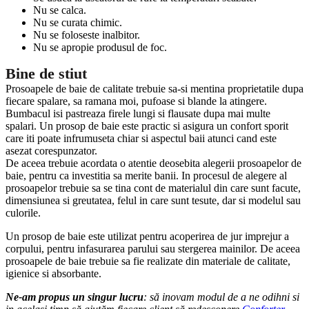
Nu se calca.
Nu se curata chimic.
Nu se foloseste inalbitor.
Nu se apropie produsul de foc.
Bine de stiut
Prosoapele de baie de calitate trebuie sa-si mentina proprietatile dupa
fiecare spalare, sa ramana moi, pufoase si blande la atingere.
Bumbacul isi pastreaza firele lungi si flausate dupa mai multe
spalari. Un prosop de baie este practic si asigura un confort sporit
care iti poate infrumuseta chiar si aspectul baii atunci cand este
asezat corespunzator.
De aceea trebuie acordata o atentie deosebita alegerii prosoapelor de
baie, pentru ca investitia sa merite banii. In procesul de alegere al
prosoapelor trebuie sa se tina cont de materialul din care sunt facute,
dimensiunea si greutatea, felul in care sunt tesute, dar si modelul sau
culorile.
Un prosop de baie este utilizat pentru acoperirea de jur imprejur a
corpului, pentru infasurarea parului sau stergerea mainilor. De aceea
prosoapele de baie trebuie sa fie realizate din materiale de calitate,
igienice si absorbante.
Ne-am propus un singur lucru
: să inovam modul de a ne odihni si