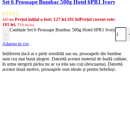
Set 6 Prosoape Bumbac 500g Hotel 6PR1 Ivory
Prețul inițial a fost: 127 lei.
101
lei
Prețul curent este:
127
lei
101 lei.
TVA inclus
Cantitate Set 6 Prosoape Bumbac 500g Hotel 6PR1 Ivory
-
Adauga in cos
Indiferent dacă ai o piele sensibilă sau nu, prosoapele din bumbac
sunt cea mai bună alegere. Datorită acestui material de înaltă calitate,
în urma stergerii pielea nu se va irita sau coji (descuama). Datorită
acestor două motive, prosoapele sunt ideale și pentru bebeluși.