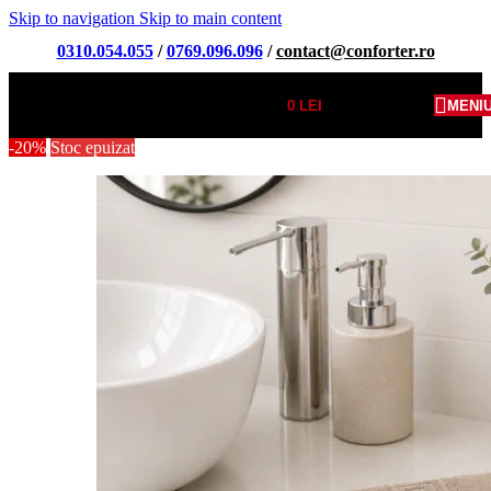
Skip to navigation
Skip to main content
0310.054.055
/
0769.096.096
/
contact@conforter.ro
0
LEI
MENI
-20%
Stoc epuizat