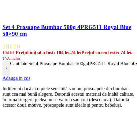
Set 4 Prosoape Bumbac 500g 4PRG511 Royal Blue
50×90 cm
Prețul inițial a fost: 104 lei.
74
lei
Prețul curent este: 74 lei.
104
lei
TVA inclus
Cantitate Set 4 Prosoape Bumbac 500g 4PRG511 Royal Blue 50
-
Adauga in cos
Indiferent dacă ai o piele sensibilă sau nu, prosoapele din bumbac
sunt cea mai bună alegere. Datorită acestui material de înaltă calitate,
în urma stergerii pielea nu se va irita sau coji (descuama). Datorită
acestor două motive, prosoapele sunt ideale și pentru bebeluși.