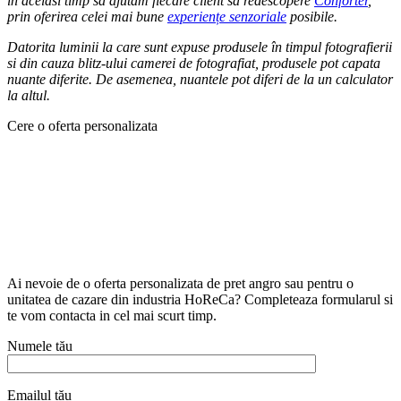
in acelasi timp să ajutăm fiecare client să redescopere
Conforter
,
prin oferirea celei mai bune
experiențe senzoriale
posibile.
Datorita luminii la care sunt expuse produsele în timpul fotografierii
si din cauza blitz-ului camerei de fotografiat, produsele pot capata
nuante diferite. De asemenea, nuantele pot diferi de la un calculator
la altul.
Cere o oferta personalizata
Ai nevoie de o oferta personalizata de pret angro sau pentru o
unitatea de cazare din industria HoReCa? Completeaza formularul si
te vom contacta in cel mai scurt timp.
Numele tău
Emailul tău