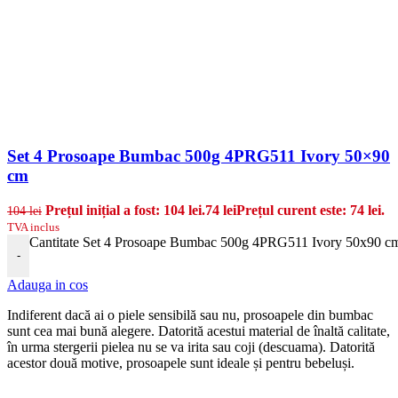
Set 4 Prosoape Bumbac 500g 4PRG511 Ivory 50×90
cm
Prețul inițial a fost: 104 lei.
74
lei
Prețul curent este: 74 lei.
104
lei
TVA inclus
Cantitate Set 4 Prosoape Bumbac 500g 4PRG511 Ivory 50x90 c
-
Adauga in cos
Indiferent dacă ai o piele sensibilă sau nu, prosoapele din bumbac
sunt cea mai bună alegere. Datorită acestui material de înaltă calitate,
în urma stergerii pielea nu se va irita sau coji (descuama). Datorită
acestor două motive, prosoapele sunt ideale și pentru bebeluși.