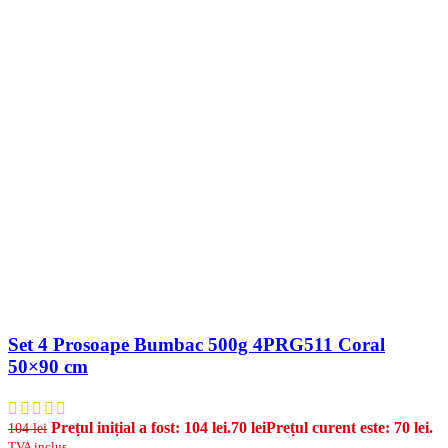
Set 4 Prosoape Bumbac 500g 4PRG511 Coral
50×90 cm
Prețul inițial a fost: 104 lei.
70
lei
Prețul curent este: 70 lei.
104
lei
TVA inclus