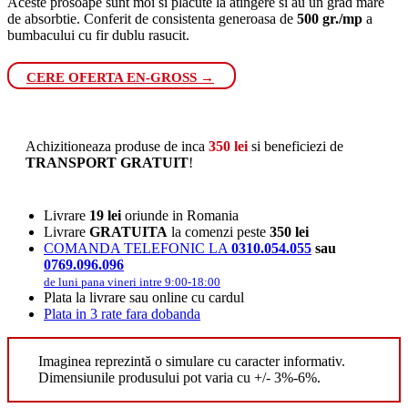
Aceste prosoape sunt moi si placute la atingere si au un grad mare
de absorbtie. Conferit de consistenta generoasa de
500 gr./mp
a
bumbacului cu fir dublu rasucit.
CERE OFERTA EN-GROSS →
Achizitioneaza produse de inca
350
lei
si beneficiezi de
TRANSPORT GRATUIT
!
Livrare
19 lei
oriunde in Romania
Livrare
GRATUITA
la comenzi peste
350 lei
COMANDA TELEFONIC LA
0310.054.055
sau
0769.096.096
de luni pana vineri intre 9:00-18:00
Plata la livrare sau online cu cardul
Plata in 3 rate fara dobanda
Imaginea reprezintă o simulare cu caracter informativ.
Dimensiunile produsului pot varia cu +/- 3%-6%.