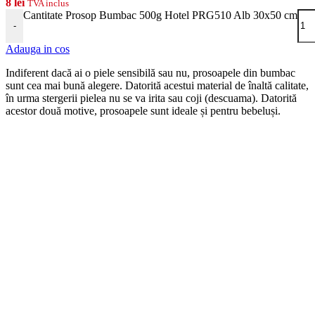
8
lei
TVA inclus
Cantitate Prosop Bumbac 500g Hotel PRG510 Alb 30x50 cm
-
Adauga in cos
Indiferent dacă ai o piele sensibilă sau nu, prosoapele din bumbac
sunt cea mai bună alegere. Datorită acestui material de înaltă calitate,
în urma stergerii pielea nu se va irita sau coji (descuama). Datorită
acestor două motive, prosoapele sunt ideale și pentru bebeluși.