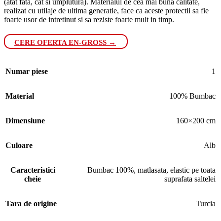
(atat fata, cat si umplutura). Materialul de cea mai buna calitate,
realizat cu utilaje de ultima generatie, face ca aceste protectii sa fie
foarte usor de intretinut si sa reziste foarte mult in timp.
CERE OFERTA EN-GROSS →
Numar piese
1
Material
100% Bumbac
Dimensiune
160×200 cm
Culoare
Alb
Caracteristici
Bumbac 100%, matlasata, elastic pe toata
cheie
suprafata saltelei
Tara de origine
Turcia