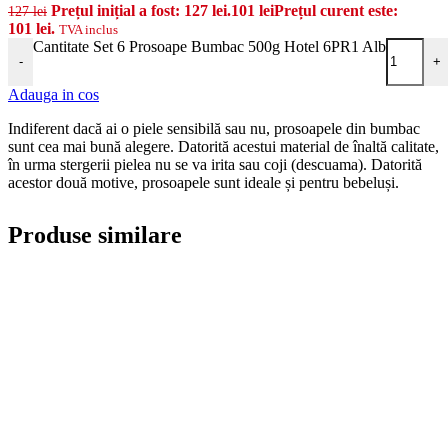
Prețul inițial a fost: 127 lei.
101
lei
Prețul curent este:
127
lei
101 lei.
TVA inclus
Cantitate Set 6 Prosoape Bumbac 500g Hotel 6PR1 Alb
-
+
Adauga in cos
Indiferent dacă ai o piele sensibilă sau nu, prosoapele din bumbac
sunt cea mai bună alegere. Datorită acestui material de înaltă calitate,
în urma stergerii pielea nu se va irita sau coji (descuama). Datorită
acestor două motive, prosoapele sunt ideale și pentru bebeluși.
Produse similare