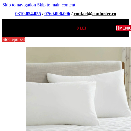
Skip to navigation
Skip to main content
0310.054.055
/
0769.096.096
/
contact@conforter.ro
0
LEI
MENI
Stoc epuizat