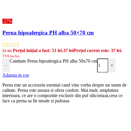
-27%
Perna hipoalergica PH alba 50×70 cm
Prețul inițial a fost: 51 lei.
37
lei
Prețul curent este: 37 lei.
51
lei
TVA inclus
Cantitate Perna hipoalergica PH alba 50x70 cm
-
+
Adauga in cos
Perna este un accesoriu esential cand vine vorba despre un somn de
calitate. Perna este usoara si ofera confort. Mai mult, umplutura
interioara, ce are o compozitie exclusiv din puf siliconizat,ceea ce
face ca perna sa fie moale si pufoasa