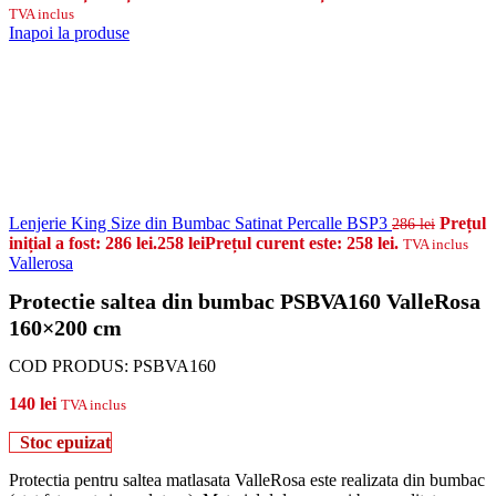
TVA inclus
Inapoi la produse
Lenjerie King Size din Bumbac Satinat Percalle BSP3
Prețul
286
lei
inițial a fost: 286 lei.
258
lei
Prețul curent este: 258 lei.
TVA inclus
Vallerosa
Protectie saltea din bumbac PSBVA160 ValleRosa
160×200 cm
COD PRODUS:
PSBVA160
140
lei
TVA inclus
Stoc epuizat
Protectia pentru saltea matlasata ValleRosa este realizata din bumbac