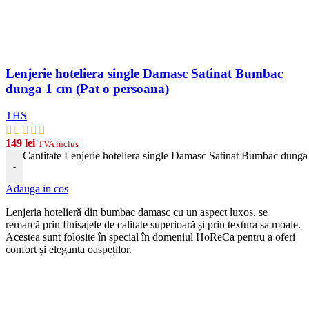
Lenjerie hoteliera single Damasc Satinat Bumbac
dunga 1 cm (Pat o persoana)
THS
149
lei
TVA inclus
Cantitate Lenjerie hoteliera single Damasc Satinat Bumbac dunga
-
Adauga in cos
Len
j
eria
hotel
ier
ă
din
b
umb
ac damasc
cu
un
aspect
lux
os, se
remarcă prin finisajele de calitate superioară și prin textura sa moale.
Acestea sunt folosite în special în domeniul HoReCa pentru a oferi
confort și eleganta oaspeților.