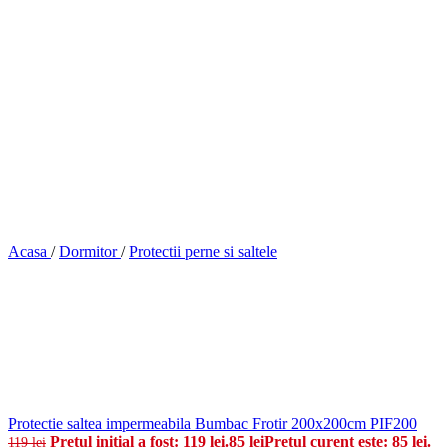
Acasa
/
Dormitor
/
Protectii perne si saltele
Protectie saltea impermeabila Bumbac Frotir 200x200cm PIF200
Prețul inițial a fost: 119 lei.
85
lei
Prețul curent este: 85 lei.
119
lei