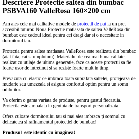
Descriere Protectie saltea din bumbac
PSBVA160 ValleRosa 160×200 cm
Am ales cele mai calitative modele de
protecții de pat
la un pret
accesibil tuturor. Noua Protectie matlasata de saltea ValleRosa din
bumbac este cadoul ideal pentru cei dragi dar si o necesitate in
dormitorul tau.
Protectia pentru saltea matlasata ValleRosa este realizata din bumbac
(atat fata, cat si umplutura). Materialul de cea mai buna calitate,
realizat cu utilaje de ultima generatie, face ca aceste protectii sa fie
foarte usor de intretinut si sa reziste foarte mult in timp.
Prevazuta cu elastic ce imbraca toata suprafata saltelei, protejeaza de
mudarie sau umezeala si asigura confortul optim pentru un somn
odihnitor.
Va oferim o gama variata de produse, pentru gustul fiecaruia.
Protectia este ambalata in gentuta de transport personalizata.
Ofera culoare dormitorului tau si mai ales imbraca-ți somnul cu
delicatetea si rafinamentul protectiei de bumbac!
Produsul este identic cu imaginea!