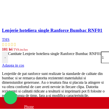
Lenjerie hoteliera single Ranforce Bumbac RNF01
THS
101
lei
TVA inclus
Cantitate Lenjerie hoteliera single Ranforce Bumbac RNF01
-
Adauga in cos
Lenjeriile de pat ranforce sunt realizate la standarde de calitate din
bumbac si se remarca datorita rezistentei materialului si
dimensiunilor generoase. Au o tesatura fina si placuta la atingere si
va ofera confortul de care aveti nevoie in fiecare clipa. Datorita
rezistentei si calitatii ridicate a tesăturii si imprimarii pot fi folosite o
perioada lunga de timp, fara a-si modifica caracteristicile.
Phone