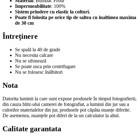
Material
: Bumbac Frotir
Impermeabilitate
: 100%
Sistem prindere cu elastic la colturi.
Poate fi folosita pe orice tip de saltea cu inaltimea maxima
de 30 cm
Întreținere
Se spală la 40 de grade
Nu necesita calcare
Nu se sifonează
Se poate usca prin centrifugare
Nu se folosesc înălbitori
Nota
Datorita luminii la care sunt expuse produsele în timpul fotografierii,
din cauza blitz-ului camerei de fotografiat, a luminii din jur sau a
culorilor materialelor din jur, produsele pot căpăta nuanțe diferite.
De asemenea, nuanțele pot diferi de la un calculator la altul.
Calitate garantata