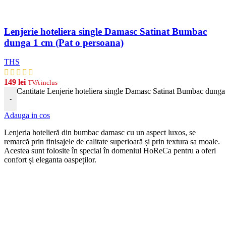
Lenjerie hoteliera single Damasc Satinat Bumbac
dunga 1 cm (Pat o persoana)
THS
149
lei
TVA inclus
Cantitate Lenjerie hoteliera single Damasc Satinat Bumbac dunga
-
Adauga in cos
Len
j
eria
hotel
ier
ă
din
b
umb
ac damasc
cu
un
aspect
lux
os, se
remarcă prin finisajele de calitate superioară și prin textura sa moale.
Acestea sunt folosite în special în domeniul HoReCa pentru a oferi
confort și eleganta oaspeților.