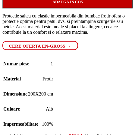
ADAUGA IN COS
Protectie saltea cu elastic
imper
me
ab
ila din
b
umb
ac
fro
t
ir
of
era
o
protect
ie
optim
a
pent
ru
pat
ul
d
vs
.
si
pre
int
amp
ina
sc
urger
ile
sa
u
pet
ele
.
Ac
est
material
este
mo
ale
si
plac
ut
la
at
ing
ere
,
c
ee
a
ce
cont
rib
u
ie
la
un
conf
ort
si
o
relax
are
max
ima
.
CERE OFERTA EN-GROSS →
Numar piese
1
Material
Frotir
Dimensiune
200X200 cm
Culoare
Alb
Impermeabilitate
100%