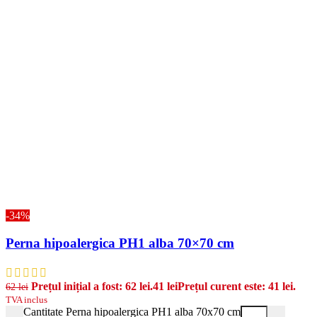
-34%
Perna hipoalergica PH1 alba 70×70 cm
Prețul inițial a fost: 62 lei.
41
lei
Prețul curent este: 41 lei.
62
lei
TVA inclus
Cantitate Perna hipoalergica PH1 alba 70x70 cm