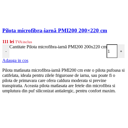
Pilota microfibra-iarnă PMI200 200×220 cm
111
lei
TVA inclus
Cantitate Pilota microfibra-iarnă PMI200 200x220 cm
-
+
Adauga in cos
Pilota matlasata microfibra-iarnă PMI200 cm este o pilota pufoasa si
catifelata, ideala pentru zilele friguroase de iarna, sau poate fi o
pilota de primavara care ofera caldura moderata si previne
transpiratia. Aceasta pilota matlasata are fetele din microfibra si
umplutura din puf siliconizat antialergic, pentru confort maxim.