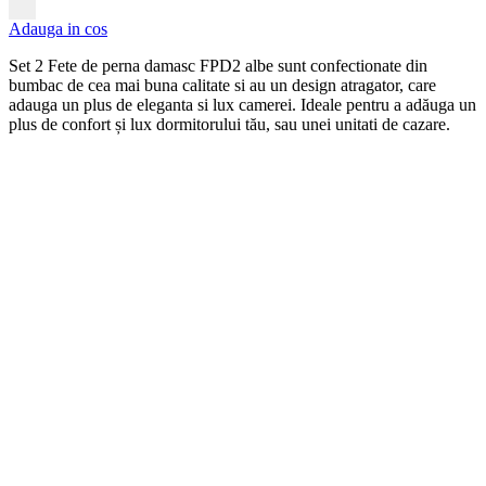
Adauga in cos
Set 2 Fete de perna damasc FPD2 albe
s
unt
conf
ection
ate
din
b
umb
ac
de
ce
a
m
ai
b
una
cal
itate
si
au
un
design
at
rag
ator
,
care
ad
auga
un
plus
de
eleg
anta
si
lux
camerei
. Ideale pentru a adăuga un
plus de confort și lux dormitorului tău, sau unei unitati de cazare.