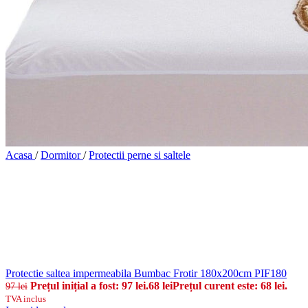
Acasa
/
Dormitor
/
Protectii perne si saltele
Protectie saltea impermeabila Bumbac Frotir 180x200cm PIF180
Prețul inițial a fost: 97 lei.
68
lei
Prețul curent este: 68 lei.
97
lei
TVA inclus