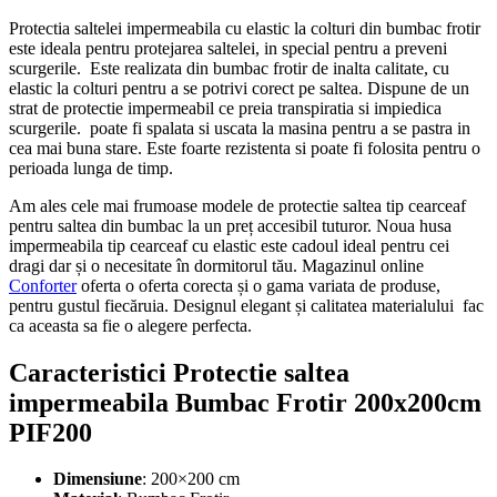
Protect
ia
sal
tele
i
imper
me
ab
ila
cu
elastic
la
col
t
uri
din
b
umb
ac
fro
t
ir
este
ideal
a
pent
ru
protejarea saltelei
,
in
special
pent
ru
a
pre
ven
i
sc
urger
ile
.
E
ste
real
iz
ata
din
b
umb
ac
fro
t
ir
de
in
alt
a
cal
itate
,
cu
elastic
la
col
t
uri
pent
ru
a
se
pot
ri
vi
core
ct
pe
sal
te
a
.
Disp
une
de
un
strat
de
protect
ie
imper
me
abil
ce
pre
ia
trans
pir
at
ia
si
imp
ied
ica
sc
urger
ile
.
po
ate
fi
sp
al
ata
si
us
cata
la
mas
ina
pent
ru
a
se
past
ra
in
ce
a
m
ai
b
una
stare
.
E
ste
fo
arte
re
z
istenta
si
po
ate
fi
fol
osita
pent
ru
o
per
io
ada
lung
a
de
tim
p
.
Am ales cele mai frumoase modele de protectie saltea tip cearceaf
pentru saltea din bumbac la un preț accesibil tuturor. Noua husa
impermeabila tip cearceaf cu elastic
este cadoul ideal pentru cei
dragi dar și o necesitate în dormitorul tău. Magazinul online
Conforter
oferta o oferta corecta și o gama variata de produse,
pentru gustul fiecăruia.
Designul elegant și calitatea materialului fac
ca aceasta sa fie o alegere perfecta.
Caracteristici Protectie saltea
impermeabila Bumbac Frotir 200x200cm
PIF200
Dimensiune
: 200×200 cm