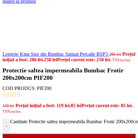
Inapoi la produse
Lenjerie King Size din Bumbac Satinat Percalle BSP3
Prețul
286
lei
inițial a fost: 286 lei.
258
lei
Prețul curent este: 258 lei.
TVA inclus
Protectie saltea impermeabila Bumbac Frotir
200x200cm PIF200
COD PRODUS:
PIF200
Prețul inițial a fost: 119 lei.
85
lei
Prețul curent este: 85 lei.
119
lei
TVA inclus
Cantitate Protectie saltea impermeabila Bumbac Frotir 200x200
-