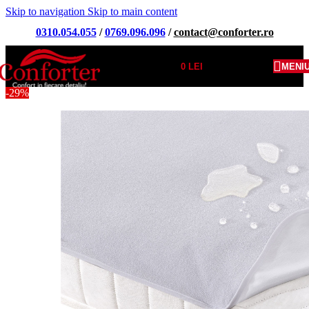
Skip to navigation
Skip to main content
0310.054.055
/
0769.096.096
/
contact@conforter.ro
0
LEI
MENI
-29%