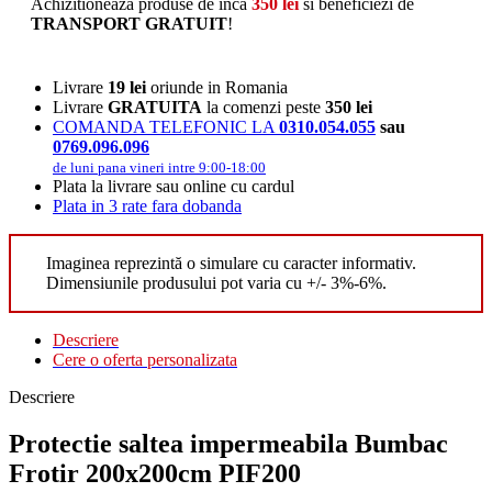
Achizitioneaza produse de inca
350
lei
si beneficiezi de
TRANSPORT GRATUIT
!
Livrare
19 lei
oriunde in Romania
Livrare
GRATUITA
la comenzi peste
350 lei
COMANDA TELEFONIC LA
0310.054.055
sau
0769.096.096
de luni pana vineri intre 9:00-18:00
Plata la livrare sau online cu cardul
Plata in 3 rate fara dobanda
Imaginea reprezintă o simulare cu caracter informativ.
Dimensiunile produsului pot varia cu +/- 3%-6%.
Descriere
Cere o oferta personalizata
Descriere
Protectie saltea impermeabila Bumbac
Frotir 200x200cm PIF200