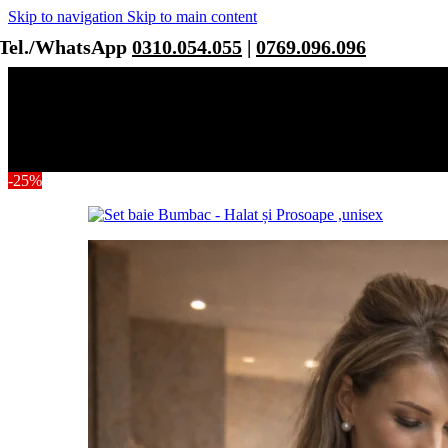
Skip to navigation
Skip to main content
Tel./WhatsApp
0310.054.055
|
0769.096.096
-25%