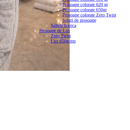
Prosoape colorate 620 gr
Prosoape colorate 650gr
Prosoape colorate Zero Twist
Seturi de prosoape
Saltele horeca
Prosoape de Lux
Zero Twist
Lux 650g/mp