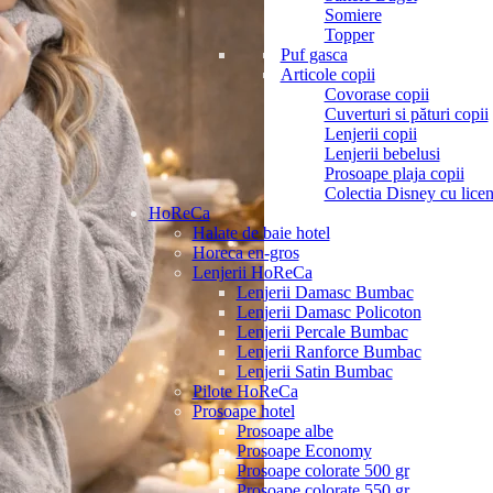
Somiere
Topper
Puf gasca
Articole copii
Covorase copii
Cuverturi si pături copii
Lenjerii copii
Lenjerii bebelusi
Prosoape plaja copii
Colectia Disney cu licen
HoReCa
Halate de baie hotel
Horeca en-gros
Lenjerii HoReCa
Lenjerii Damasc Bumbac
Lenjerii Damasc Policoton
Lenjerii Percale Bumbac
Lenjerii Ranforce Bumbac
Lenjerii Satin Bumbac
Pilote HoReCa
Prosoape hotel
Prosoape albe
Prosoape Economy
Prosoape colorate 500 gr
Prosoape colorate 550 gr