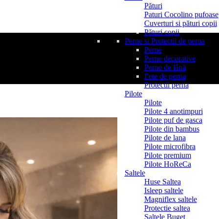
Pături
Paturi Cocolino pufoase
Cuverturi si pături copii
Pături copii
Perne si Protectii de perna
Perne
Perne decorative
Perne de lână
Fete de perna
Protectii perna
Pilote
Pilote
Pilote 4 anotimpuri
Pilote puf de gasca
Pilote din bambus
Pilote de lana
Pilote microfibra
Pilote premium
Pilote HoReCa
Saltele
Huse Saltea
Isleep saltele
Magniflex saltele
Protectie saltea
Saltele Buget