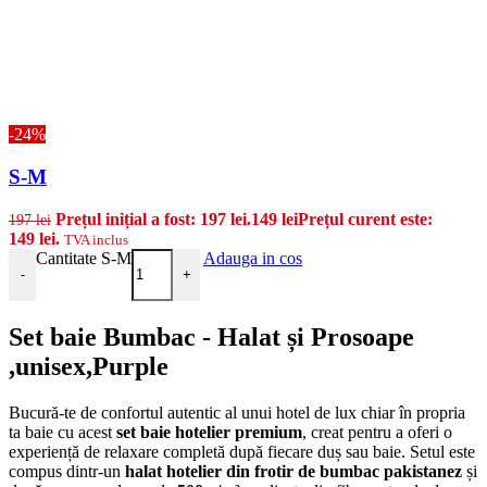
-24%
S-M
Prețul inițial a fost: 197 lei.
149
lei
Prețul curent este:
197
lei
149 lei.
TVA inclus
Cantitate S-M
Adauga in cos
-
+
Set baie Bumbac - Halat și Prosoape
,unisex,Purple
Bucură-te de confortul autentic al unui hotel de lux chiar în propria
ta baie cu acest
set baie hotelier premium
, creat pentru a oferi o
experiență de relaxare completă după fiecare duș sau baie. Setul este
compus dintr-un
halat hotelier din frotir de bumbac pakistanez
și