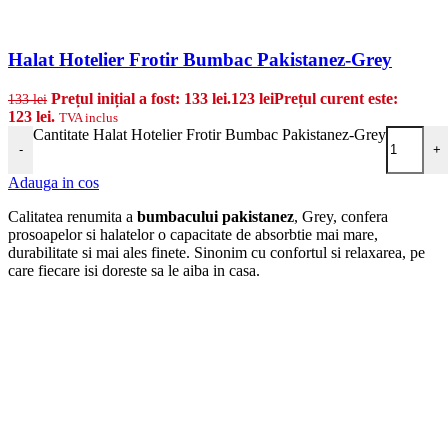
Halat Hotelier Frotir Bumbac Pakistanez-Grey
Prețul inițial a fost: 133 lei.
123
lei
Prețul curent este:
133
lei
123 lei.
TVA inclus
Cantitate Halat Hotelier Frotir Bumbac Pakistanez-Grey
-
+
Adauga in cos
Calitatea renumita a
bumbacului pakistanez
, Grey, confera
prosoapelor si halatelor o capacitate de absorbtie mai mare,
durabilitate si mai ales finete. Sinonim cu confortul si relaxarea, pe
care fiecare isi doreste sa le aiba in casa.