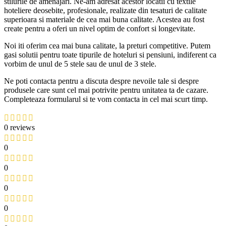
stilurile de amenajari. Ne-am adresat acestor locatii cu textile
hoteliere deosebite, profesionale, realizate din tesaturi de calitate
superioara si materiale de cea mai buna calitate. Acestea au fost
create pentru a oferi un nivel optim de confort si longevitate.
Noi iti oferim cea mai buna calitate, la preturi competitive. Putem
gasi solutii pentru toate tipurile de hoteluri si pensiuni, indiferent ca
vorbim de unul de 5 stele sau de unul de 3 stele.
Ne poti contacta pentru a discuta despre nevoile tale si despre
produsele care sunt cel mai potrivite pentru unitatea ta de cazare.
Completeaza formularul si te vom contacta in cel mai scurt timp.
0 reviews
0
0
0
0