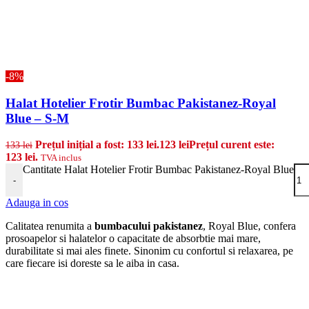
-8%
Halat Hotelier Frotir Bumbac Pakistanez-Royal
Blue – S-M
Prețul inițial a fost: 133 lei.
123
lei
Prețul curent este:
133
lei
123 lei.
TVA inclus
Cantitate Halat Hotelier Frotir Bumbac Pakistanez-Royal Blue
-
Adauga in cos
Calitatea renumita a
bumbacului pakistanez
, Royal Blue, confera
prosoapelor si halatelor o capacitate de absorbtie mai mare,
durabilitate si mai ales finete. Sinonim cu confortul si relaxarea, pe
care fiecare isi doreste sa le aiba in casa.