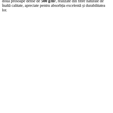
două prosoape dense de
500 g/m²
, realizate din fibre naturale de
înaltă calitate, apreciate pentru absorbția excelentă și durabilitatea
lor.