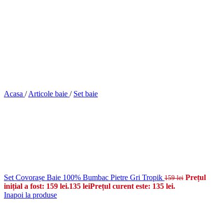
Acasa
/
Articole baie
/
Set baie
Set Covorașe Baie 100% Bumbac Pietre Gri Tropik
Prețul
159
lei
inițial a fost: 159 lei.
135
lei
Prețul curent este: 135 lei.
Inapoi la produse