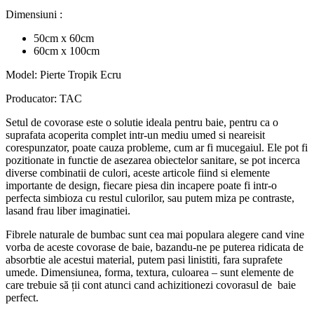
Dimensiuni :
50cm x 60cm
60cm x 100cm
Model: Pierte Tropik Ecru
Producator: TAC
Setul de covorase este o solutie ideala pentru baie, pentru ca o
suprafata acoperita complet intr-un mediu umed si neareisit
corespunzator, poate cauza probleme, cum ar fi mucegaiul. Ele pot fi
pozitionate in functie de asezarea obiectelor sanitare, se pot incerca
diverse combinatii de culori, aceste articole fiind si elemente
importante de design, fiecare piesa din incapere poate fi intr-o
perfecta simbioza cu restul culorilor, sau putem miza pe contraste,
lasand frau liber imaginatiei.
Fibrele naturale de bumbac sunt cea mai populara alegere cand vine
vorba de aceste covorase de baie, bazandu-ne pe puterea ridicata de
absorbtie ale acestui material, putem pasi linistiti, fara suprafete
umede. Dimensiunea, forma, textura, culoarea – sunt elemente de
care trebuie să ții cont atunci cand achizitionezi covorasul de baie
perfect.