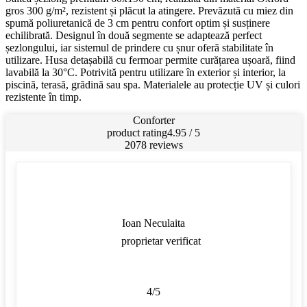
gros 300 g/m², rezistent și plăcut la atingere. Prevăzută cu miez din
spumă poliuretanică de 3 cm pentru confort optim și susținere
echilibrată. Designul în două segmente se adaptează perfect
șezlongului, iar sistemul de prindere cu șnur oferă stabilitate în
utilizare. Husa detașabilă cu fermoar permite curățarea ușoară, fiind
lavabilă la 30°C. Potrivită pentru utilizare în exterior și interior, la
piscină, terasă, grădină sau spa. Materialele au protecție UV și culori
rezistente în timp.
Conforter
product rating
4.95 / 5
2078 reviews
Ioan Neculaita
proprietar verificat
4/5