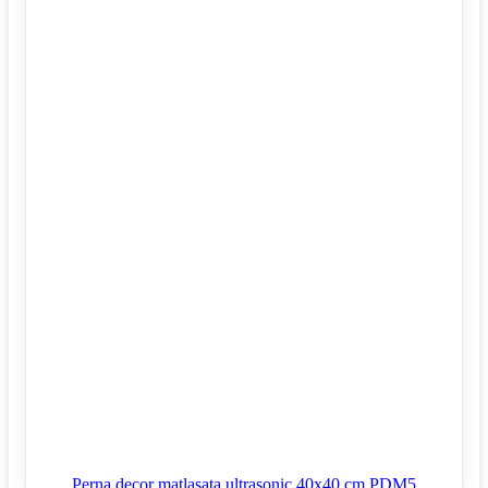
Perna decor matlasata ultrasonic 40x40 cm PDM5