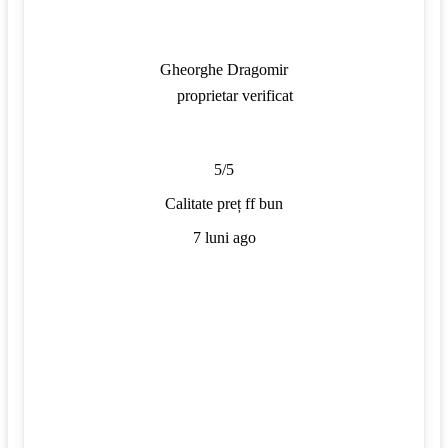
Gheorghe Dragomir
proprietar verificat
5/5
Calitate preț ff bun
7 luni ago