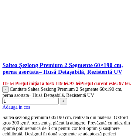
Saltea Șezlong Premium 2 Segmente 60×190 cm,
perna asortata– Husă Detașabilă, Rezistentă UV
Prețul inițial a fost: 119 lei.
97
lei
Prețul curent este: 97 lei.
119
lei
Cantitate Saltea Șezlong Premium 2 Segmente 60x190 cm,
-
perna asortata– Husă Detașabilă, Rezistentă UV
+
Adauga in cos
Saltea șezlong premium 60x190 cm, realizată din material Oxford
gros 300 g/m², rezistent și plăcut la atingere. Prevăzută cu miez din
spumă poliuretanică de 3 cm pentru confort optim și susținere
echilibrată. Designul în două segmente se adaptează perfect