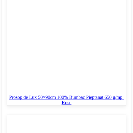
Prosop de Lux 50×90cm 100% Bumbac Pieptanat 650 g/mp-
Rosu