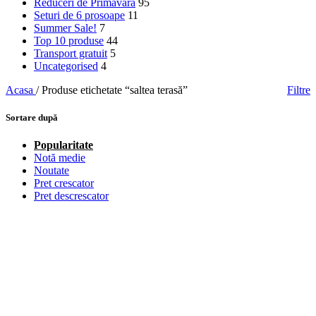
Reduceri de Primavara
95
Seturi de 6 prosoape
11
Summer Sale!
7
Top 10 produse
44
Transport gratuit
5
Uncategorised
4
Acasa
/
Produse etichetate “saltea terasă”
Filtre
Sortare după
Popularitate
Notă medie
Noutate
Pret crescator
Pret descrescator