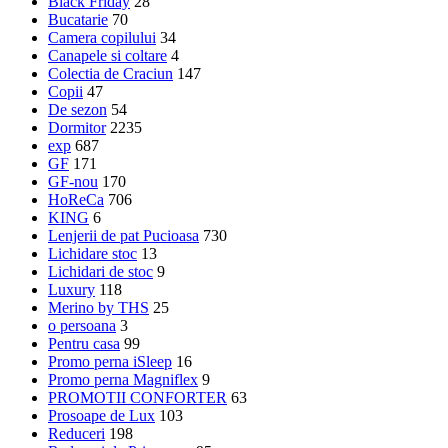
Black Friday
28
Bucatarie
70
Camera copilului
34
Canapele si coltare
4
Colectia de Craciun
147
Copii
47
De sezon
54
Dormitor
2235
exp
687
GF
171
GF-nou
170
HoReCa
706
KING
6
Lenjerii de pat Pucioasa
730
Lichidare stoc
13
Lichidari de stoc
9
Luxury
118
Merino by THS
25
o persoana
3
Pentru casa
99
Promo perna iSleep
16
Promo perna Magniflex
9
PROMOTII CONFORTER
63
Prosoape de Lux
103
Reduceri
198