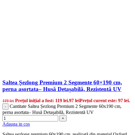
Saltea Șezlong Premium 2 Segmente 60×190 cm,
perna asortata– Husă Detașabilă, Rezistentă UV
Prețul inițial a fost: 119 lei.
97
lei
Prețul curent este: 97 lei.
119
lei
Cantitate Saltea Șezlong Premium 2 Segmente 60x190 cm,
-
perna asortata– Husă Detașabilă, Rezistentă UV
+
Adauga in cos
Saltea șezlong premium 60x190 cm, realizată din material Oxford