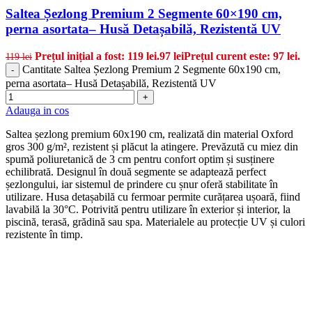
Saltea Șezlong Premium 2 Segmente 60×190 cm,
perna asortata– Husă Detașabilă, Rezistentă UV
Prețul inițial a fost: 119 lei.
97
lei
Prețul curent este: 97 lei.
119
lei
Cantitate Saltea Șezlong Premium 2 Segmente 60x190 cm,
-
perna asortata– Husă Detașabilă, Rezistentă UV
+
Adauga in cos
Saltea șezlong premium 60x190 cm, realizată din material Oxford
gros 300 g/m², rezistent și plăcut la atingere. Prevăzută cu miez din
spumă poliuretanică de 3 cm pentru confort optim și susținere
echilibrată. Designul în două segmente se adaptează perfect
șezlongului, iar sistemul de prindere cu șnur oferă stabilitate în
utilizare. Husa detașabilă cu fermoar permite curățarea ușoară, fiind
lavabilă la 30°C. Potrivită pentru utilizare în exterior și interior, la
piscină, terasă, grădină sau spa. Materialele au protecție UV și culori
rezistente în timp.