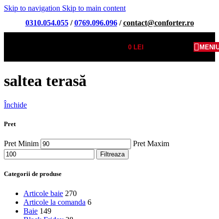
Skip to navigation
Skip to main content
0310.054.055
/
0769.096.096
/
contact@conforter.ro
0
LEI
MENI
saltea terasă
Închide
Pret
Pret Minim
Pret Maxim
Filtreaza
Categorii de produse
Articole baie
270
Articole la comanda
6
Baie
149