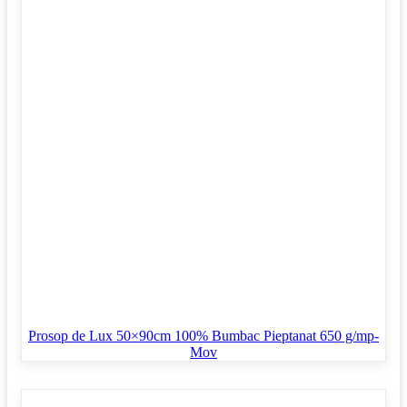
Prosop de Lux 50×90cm 100% Bumbac Pieptanat 650 g/mp-
Mov