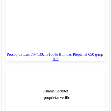
Prosop de Lux 70×130cm 100% Bumbac Pieptanat 650 g/mp-
Alb
Ananie Secultet
proprietar verificat