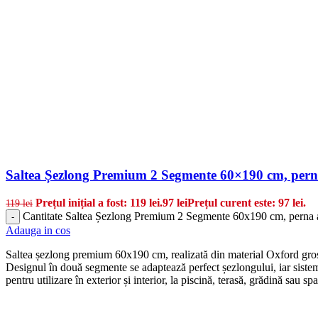
Saltea Șezlong Premium 2 Segmente 60×190 cm, perna
Prețul inițial a fost: 119 lei.
97
lei
Prețul curent este: 97 lei.
119
lei
Cantitate Saltea Șezlong Premium 2 Segmente 60x190 cm, perna 
-
Adauga in cos
Saltea șezlong premium 60x190 cm, realizată din material Oxford gros 3
Designul în două segmente se adaptează perfect șezlongului, iar sistemul
pentru utilizare în exterior și interior, la piscină, terasă, grădină sau s