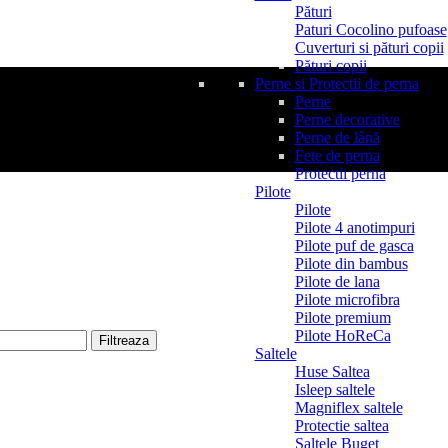
Pături
Paturi Cocolino pufoase
Cuverturi si pături copii
Pături copii
Perne si Protectii de perna
Perne
Perne decorative
Perne de lână
Fete de perna
Protectii perna
Pilote
Pilote
Pilote 4 anotimpuri
Pilote puf de gasca
Pilote din bambus
Pilote de lana
Pilote microfibra
Pilote premium
Pilote HoReCa
Filtreaza
Saltele
Huse Saltea
Isleep saltele
Magniflex saltele
Protectie saltea
Saltele Buget