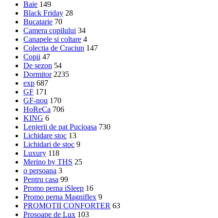
Baie
149
Black Friday
28
Bucatarie
70
Camera copilului
34
Canapele si coltare
4
Colectia de Craciun
147
Copii
47
De sezon
54
Dormitor
2235
exp
687
GF
171
GF-nou
170
HoReCa
706
KING
6
Lenjerii de pat Pucioasa
730
Lichidare stoc
13
Lichidari de stoc
9
Luxury
118
Merino by THS
25
o persoana
3
Pentru casa
99
Promo perna iSleep
16
Promo perna Magniflex
9
PROMOTII CONFORTER
63
Prosoape de Lux
103