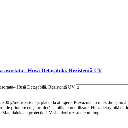
 asortata– Husă Detașabilă, Rezistentă UV
asortata– Husă Detașabilă, Rezistentă UV
00 g/m², rezistent și plăcut la atingere. Prevăzută cu miez din spumă po
 de prindere cu șnur oferă stabilitate în utilizare. Husa detașabilă cu f
pa. Materialele au protecție UV și culori rezistente în timp.