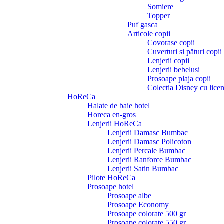
Somiere
Topper
Puf gasca
Articole copii
Covorase copii
Cuverturi si pături copii
Lenjerii copii
Lenjerii bebelusi
Prosoape plaja copii
Colectia Disney cu licen
HoReCa
Halate de baie hotel
Horeca en-gros
Lenjerii HoReCa
Lenjerii Damasc Bumbac
Lenjerii Damasc Policoton
Lenjerii Percale Bumbac
Lenjerii Ranforce Bumbac
Lenjerii Satin Bumbac
Pilote HoReCa
Prosoape hotel
Prosoape albe
Prosoape Economy
Prosoape colorate 500 gr
Prosoape colorate 550 gr