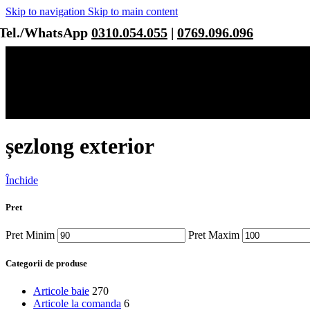
Skip to navigation
Skip to main content
Tel./WhatsApp
0310.054.055
|
0769.096.096
șezlong exterior
Închide
Pret
Pret Minim
Pret Maxim
Categorii de produse
Articole baie
270
Articole la comanda
6